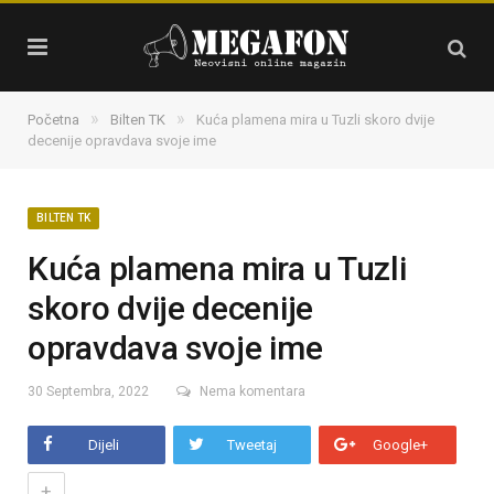
»
»
Početna
Bilten TK
Kuća plamena mira u Tuzli skoro dvije
decenije opravdava svoje ime
BILTEN TK
Kuća plamena mira u Tuzli
skoro dvije decenije
opravdava svoje ime
30 Septembra, 2022
Nema komentara
Dijeli
Tweetaj
Google+
+