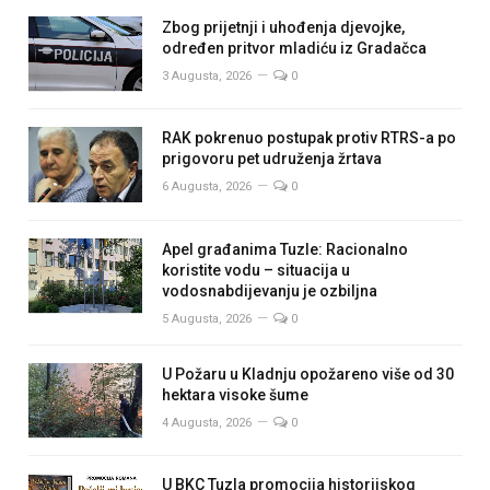
Zbog prijetnji i uhođenja djevojke,
određen pritvor mladiću iz Gradačca
3 Augusta, 2026
0
RAK pokrenuo postupak protiv RTRS-a po
prigovoru pet udruženja žrtava
6 Augusta, 2026
0
Apel građanima Tuzle: Racionalno
koristite vodu – situacija u
vodosnabdijevanju je ozbiljna
5 Augusta, 2026
0
U Požaru u Kladnju opožareno više od 30
hektara visoke šume
4 Augusta, 2026
0
U BKC Tuzla promocija historijskog