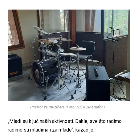
Prostor za muzičare (Foto: N.Š.K./Megafon)
„Mladi su ključ naših aktivnosti. Dakle, sve što radimo,
radimo sa mladima i za mlade“, kazao je.