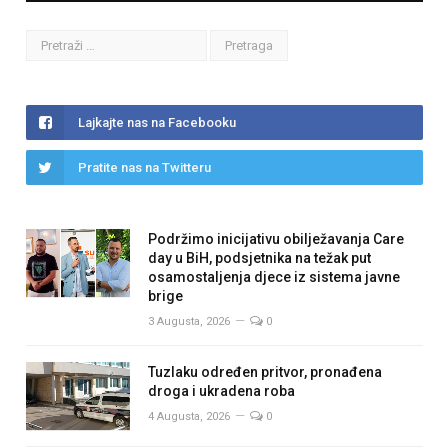
Lajkajte nas na Facebooku
Pratite nas na Twitteru
Podržimo inicijativu obilježavanja Care
day u BiH, podsjetnika na težak put
osamostaljenja djece iz sistema javne
brige
3 Augusta, 2026
0
Tuzlaku određen pritvor, pronađena
droga i ukradena roba
4 Augusta, 2026
0