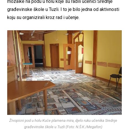
mozaike na podu u holu koje su radili učenici Srednje
građevinske škole u Tuzli. I to je bilo jedna od aktivnosti
koju su organizirali kroz rad i učenje.
Živopisni pod u holu Kuće plamena mira, djelo ruku učenika Srednje
građevinske škole u Tuzli (Foto: N.Š.K./Megafon)