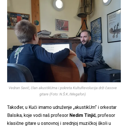
Vedran Savić, član akustikUma i pokreta KultuRevolucija drži časove
gitare (Foto: N.Š.K./Megafon)
Također, u Kući imamo udruženje „akustikUm“ i orkestar
Balsika, koje vodi naš profesor
Nedim Tinjić
, profesor
klasične gitare u osnovnoj i srednjoj muzičkoj školi u