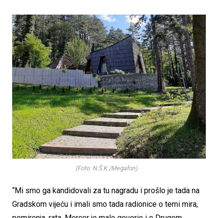
(Foto: N.Š.K./Megafon)
“Mi smo ga kandidovali za tu nagradu i prošlo je tada na
Gradskom vijeću i imali smo tada radionice o temi mira,
pomirenja, rata. Mercer je malo govorio i o Drugom