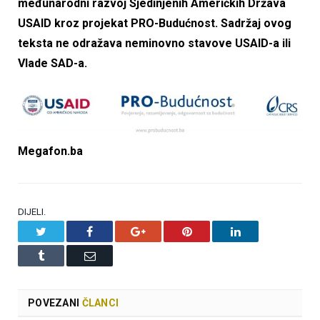
međunarodni razvoj Sjedinjenih Američkih Država
USAID kroz projekat PRO-Budućnost. Sadržaj ovog
teksta ne odražava neminovno stavove USAID-a ili
Vlade SAD-a.
Megafon.ba
DIJELI.
Twitter
Facebook
Google+
Pinterest
LinkedIn
Tumblr
Email
POVEZANI
ČLANCI