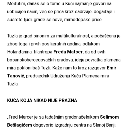
Međutim, danas se o tome u Kući najmanje govori na
uobičajen način, već se priča kroz sadržaje, događaje i
susrete ljudi, grade se nove, mirnodopske priče.
Tuzla je grad sinonim za multikulturalnost, a počašćena je
zbog toga i prvih poslijeratnih godina, odlukom
Holanđanina, filantropa
Freda Matser
, da od svih
bosanskohercegovačkih gradova, ideju povratka plamena
mira pokloni baš Tuzli. Kaže nam to kroz razgovor
Emir
Tanović
, predsjednik Udruženja Kuća Plamena mira
Tuzla.
KUĆA KOJA NIKAD NIJE PRAZNA
„Fred Mercer je sa tadašnjim gradonačelnikom
Selimom
Bešlagićem
dogovorio izgradnju centra na Slanoj Banji.