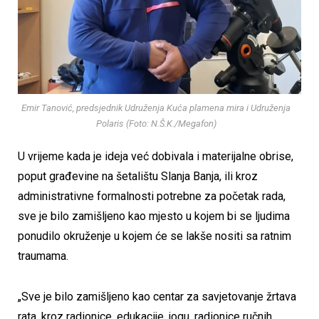
Emir Tanović, predsjednik Udruženja Kuća plamena mira i Udruženja
Polaris (Foto: N.Š.K./Megafon)
U vrijeme kada je ideja već dobivala i materijalne obrise,
poput građevine na šetalištu Slanja Banja, ili kroz
administrativne formalnosti potrebne za početak rada,
sve je bilo zamišljeno kao mjesto u kojem bi se ljudima
ponudilo okruženje u kojem će se lakše nositi sa ratnim
traumama.
„Sve je bilo zamišljeno kao centar za savjetovanje žrtava
rata, kroz radionice, edukacije, jogu, radionice ručnih