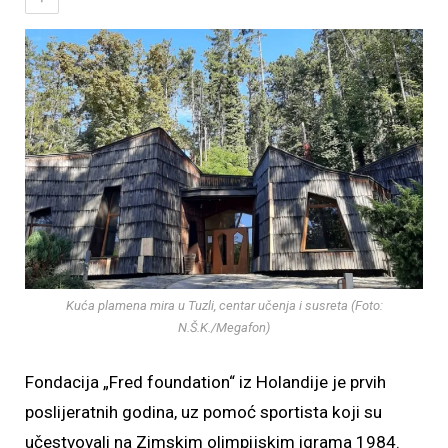
Kuća plamena mira u Tuzli, centar učenja i susreta (Foto:
N.Š.K./Megafon)
Fondacija „Fred foundation“ iz Holandije je prvih
poslijeratnih godina, uz pomoć sportista koji su
učestvovali na Zimskim olimpijskim igrama 1984.