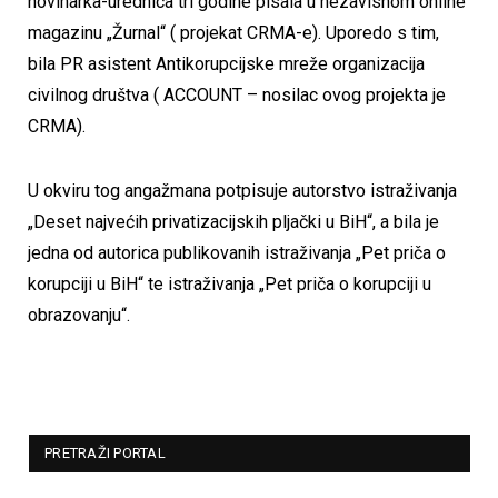
novinarka-urednica tri godine pisala u nezavisnom online
magazinu „Žurnal“ ( projekat CRMA-e). Uporedo s tim,
bila PR asistent Antikorupcijske mreže organizacija
civilnog društva ( ACCOUNT – nosilac ovog projekta je
CRMA).
U okviru tog angažmana potpisuje autorstvo istraživanja
„Deset najvećih privatizacijskih pljački u BiH“, a bila je
jedna od autorica publikovanih istraživanja „Pet priča o
korupciji u BiH“ te istraživanja „Pet priča o korupciji u
obrazovanju“.
PRETRAŽI PORTAL