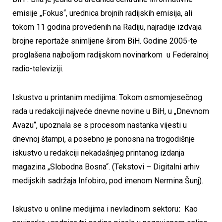
emisije „Fokus“, urednica brojnih radijskih emisija, ali
tokom 11 godina provedenih na Radiju, najradije izdvaja
brojne reportaže snimljene širom BiH. Godine 2005-te
proglašena najboljom radijskom novinarkom u Federalnoj
radio-televiziji.
Iskustvo u printanim medijima: Tokom osmomjesečnog
rada u redakciji najveće dnevne novine u BiH, u „Dnevnom
Avazu“, upoznala se s procesom nastanka vijesti u
dnevnoj štampi, a posebno je ponosna na trogodišnje
iskustvo u redakciji nekadašnjeg printanog izdanja
magazina „Slobodna Bosna“. (Tekstovi – Digitalni arhiv
medijskih sadržaja Infobiro, pod imenom Nermina Šunj).
Iskustvo u online medijima i nevladinom sektoru
:
Kao