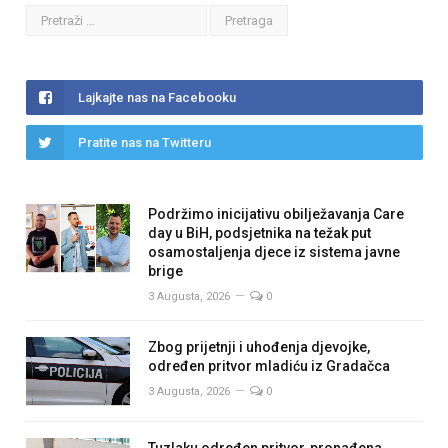
Lajkajte nas na Facebooku
Pratite nas na Twitteru
Podržimo inicijativu obilježavanja Care
day u BiH, podsjetnika na težak put
osamostaljenja djece iz sistema javne
brige
3 Augusta, 2026
0
Zbog prijetnji i uhođenja djevojke,
određen pritvor mladiću iz Gradačca
3 Augusta, 2026
0
Tuzlaku određen pritvor, pronađena