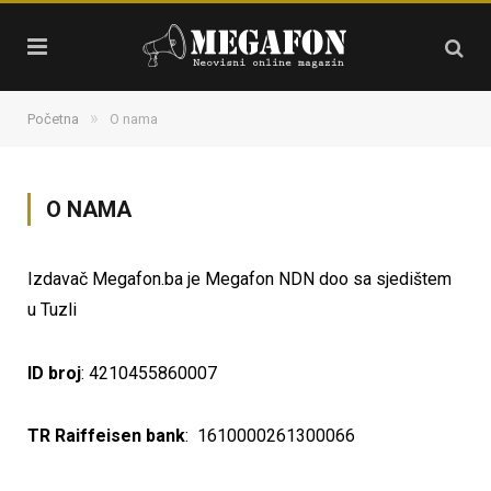
»
Početna
O nama
O NAMA
Izdavač Megafon.ba je Megafon NDN doo sa sjedištem
u Tuzli
ID broj
: 4210455860007
TR Raiffeisen bank
: 1610000261300066