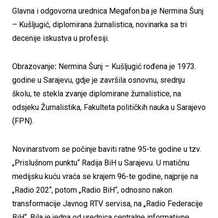
Glavna i odgovorna urednica Megafon.ba je Nermina Šunj
– Kušljugić, diplomirana žurnalistica, novinarka sa tri
decenije iskustva u profesiji.
Obrazovanje
:
Nermina Šunj – Kušljugić rođena je 1973.
godine u Sarajevu, gdje je završila osnovnu, srednju
školu, te stekla zvanje diplomirane žurnalistice, na
odsjeku Žurnalistika, Fakulteta političkih nauka u Sarajevo
(FPN).
Novinarstvom se počinje baviti ratne 95-te godine u tzv.
„Prislušnom punktu“ Radija BiH u Sarajevu. U matičnu
medijsku kuću vraća se krajem 96-te godine, najprije na
„Radio 202“, potom „Radio BiH“, odnosno nakon
transformacije Javnog RTV servisa, na „Radio Federacije
BiH“. Bila je jedna od urednica centralne informativne