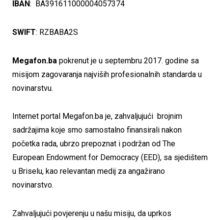
IBAN
: BA391611000004057374
SWIFT
: RZBABA2S
Megafon.ba
pokrenut je u septembru 2017. godine sa
misijom zagovaranja najviših profesionalnih standarda u
novinarstvu.
Internet portal Megafon.ba je, zahvaljujući brojnim
sadržajima koje smo samostalno finansirali nakon
početka rada, ubrzo prepoznat i podržan od The
European Endowment for Democracy (EED), sa sjedištem
u Briselu, kao relevantan medij za angažirano
novinarstvo.
Zahvaljujući povjerenju u našu misiju, da uprkos