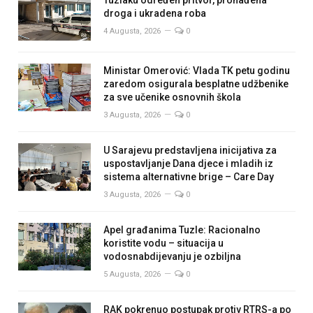
droga i ukradena roba
4 Augusta, 2026
0
Ministar Omerović: Vlada TK petu godinu
zaredom osigurala besplatne udžbenike
za sve učenike osnovnih škola
3 Augusta, 2026
0
U Sarajevu predstavljena inicijativa za
uspostavljanje Dana djece i mladih iz
sistema alternativne brige – Care Day
3 Augusta, 2026
0
Apel građanima Tuzle: Racionalno
koristite vodu – situacija u
vodosnabdijevanju je ozbiljna
5 Augusta, 2026
0
RAK pokrenuo postupak protiv RTRS-a po