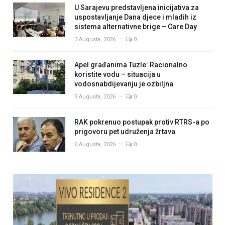
U Sarajevu predstavljena inicijativa za
uspostavljanje Dana djece i mladih iz
sistema alternativne brige – Care Day
3 Augusta, 2026
0
Apel građanima Tuzle: Racionalno
koristite vodu – situacija u
vodosnabdijevanju je ozbiljna
5 Augusta, 2026
0
RAK pokrenuo postupak protiv RTRS-a po
prigovoru pet udruženja žrtava
6 Augusta, 2026
0