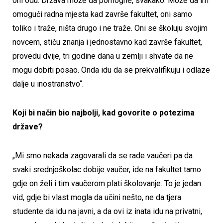
oni odu. Država može da pomogne, svakako. Može da im
omogući radna mjesta kad završe fakultet, oni samo
toliko i traže, ništa drugo i ne traže. Oni se školuju svojim
novcem, stiču znanja i jednostavno kad završe fakultet,
provedu dvije, tri godine dana u zemlji i shvate da ne
mogu dobiti posao. Onda idu da se prekvalifikuju i odlaze
dalje u inostranstvo“.
Koji bi način bio najbolji, kad govorite o potezima
države?
„Mi smo nekada zagovarali da se rade vaučeri pa da
svaki srednjoškolac dobije vaučer, ide na fakultet tamo
gdje on želi i tim vaučerom plati školovanje. To je jedan
vid, gdje bi vlast mogla da učini nešto, ne da tjera
studente da idu na javni, a da ovi iz inata idu na privatni,