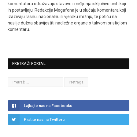
komentatora odražavaju stavove i mišljenja isključivo onih koji
ih postavljaju. Redakcija Megafona je u slučaju komentara koji
izazivaju rasnu, nacionalnu ili vjersku mržnju, te potiču na
nasilje dužna obavijestiti nadležne organe o takvom pristiglom
komentaru.
PRETRAŽI PORTAL
Lajkajte nas na Facebooku
Pratite nas na Twitteru