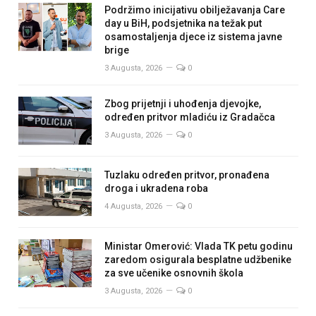
Podržimo inicijativu obilježavanja Care
day u BiH, podsjetnika na težak put
osamostaljenja djece iz sistema javne
brige
3 Augusta, 2026
0
Zbog prijetnji i uhođenja djevojke,
određen pritvor mladiću iz Gradačca
3 Augusta, 2026
0
Tuzlaku određen pritvor, pronađena
droga i ukradena roba
4 Augusta, 2026
0
Ministar Omerović: Vlada TK petu godinu
zaredom osigurala besplatne udžbenike
za sve učenike osnovnih škola
3 Augusta, 2026
0