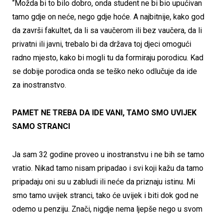
“Možda bi to bilo dobro, onda student ne bi bio upućivan
tamo gdje on neće, nego gdje hoće. A najbitnije, kako god
da završi fakultet, da li sa vaučerom ili bez vaučera, da li
privatni ili javni, trebalo bi da država toj djeci omogući
radno mjesto, kako bi mogli tu da formiraju porodicu. Kad
se dobije porodica onda se teško neko odlučuje da ide
za inostranstvo.
PAMET NE TREBA DA IDE VANI, TAMO SMO UVIJEK
SAMO STRANCI
Ja sam 32 godine proveo u inostranstvu i ne bih se tamo
vratio. Nikad tamo nisam pripadao i svi koji kažu da tamo
pripadaju oni su u zabludi ili neće da priznaju istinu. Mi
smo tamo uvijek stranci, tako će uvijek i biti dok god ne
odemo u penziju. Znači, nigdje nema ljepše nego u svom