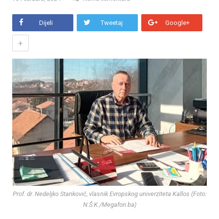
Dijeli
Tweetaj
Google+
+
Prof. dr. Nedeljko Stanković, vlasnik Evropskog univerziteta Kallos (Foto:
N.Š.K./Megafon.ba)