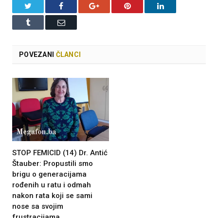
Twitter
Facebook
Google+
Pinterest
LinkedIn
Tumblr
Email
POVEZANI
ČLANCI
STOP FEMICID (14) Dr. Antić
Štauber: Propustili smo
brigu o generacijama
rođenih u ratu i odmah
nakon rata koji se sami
nose sa svojim
frustracijama