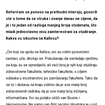
Referiram se ponovo na prethodni intervju, govorili
ste o tome da se struka i znanje danas ne cijene, da
je i to jedan od razloga manjeg broja studenata, što
mladi jednostavno nisu zainteresirani za studiranje.
Kakva su iskustva na Kallosu?
„Oni koji se upišu na Kallos, oni su vidim posvećeni
nastavi, uče, školuju se. Pokušavaju da savladaju vještinu
za koju su se opredijelili, ali veći broj je njih koji studiraju
zdravstvene fakultete, tehničke fakultete, s ciljem
odlaska u inostranstvo po završavanju fakulteta. Tako da
se to i dešava, na kraju vidimo da je sve manji broj
zdravstvenih radnika, da je sve manji broj inžinjera,
informatičara. Svi su polako otišli van Bosne i
Hercegovine. Ne samo van BiH, recimo Hrvatska je u još