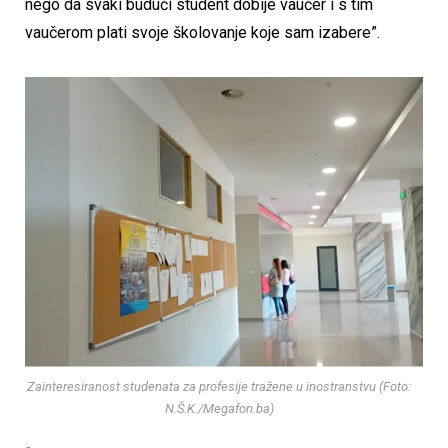
nego da svaki budući student dobije vaučer i s tim
vaučerom plati svoje školovanje koje sam izabere”.
Zainteresiranost studenata za profesije tražene u inostranstvu (Foto:
N.Š.K./Megafon.ba)