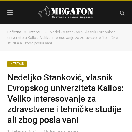
»
»
Početna
Intervju
Nedeljko Stanković, vlasnik Evropskog
univerziteta Kallos: Veliko interesovanje za zdravstvene i tehničke
studije ali zbog posla vani
INTERVJU
Nedeljko Stanković, vlasnik
Evropskog univerziteta Kallos:
Veliko interesovanje za
zdravstvene i tehničke studije
ali zbog posla vani
15 Februara, 2024
Nema komentara