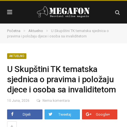
»
»
Početna
Aktuelno
U Skupštini TK tematska sjednica o
pravima i položaju djece i osoba sa invaliditetom
AKTUELNO
U Skupštini TK tematska
sjednica o pravima i položaju
djece i osoba sa invaliditetom
10 Juna, 2026
Nema komentara
Dijeli
Tweetaj
Google+
+