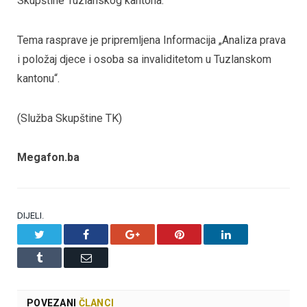
Skupštine Tuzlanskog kantona.
Tema rasprave je pripremljena Informacija „Analiza prava
i položaj djece i osoba sa invaliditetom u Tuzlanskom
kantonu“.
(Služba Skupštine TK)
Megafon.ba
DIJELI.
Twitter
Facebook
Google+
Pinterest
LinkedIn
Tumblr
Email
POVEZANI
ČLANCI