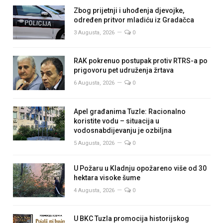
Zbog prijetnji i uhođenja djevojke,
određen pritvor mladiću iz Gradačca
3 Augusta, 2026
0
RAK pokrenuo postupak protiv RTRS-a po
prigovoru pet udruženja žrtava
6 Augusta, 2026
0
Apel građanima Tuzle: Racionalno
koristite vodu – situacija u
vodosnabdijevanju je ozbiljna
5 Augusta, 2026
0
U Požaru u Kladnju opožareno više od 30
hektara visoke šume
4 Augusta, 2026
0
U BKC Tuzla promocija historijskog