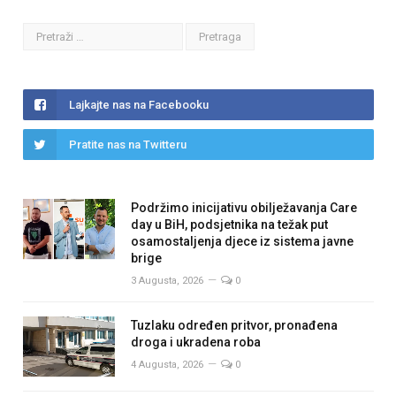
Lajkajte nas na Facebooku
Pratite nas na Twitteru
Podržimo inicijativu obilježavanja Care
day u BiH, podsjetnika na težak put
osamostaljenja djece iz sistema javne
brige
3 Augusta, 2026
0
Tuzlaku određen pritvor, pronađena
droga i ukradena roba
4 Augusta, 2026
0