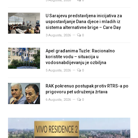
3 Augusta, 2026
0
U Sarajevu predstavljena inicijativa za
uspostavljanje Dana djece i mladih iz
sistema alternativne brige – Care Day
3 Augusta, 2026
0
Apel građanima Tuzle: Racionalno
koristite vodu – situacija u
vodosnabdijevanju je ozbiljna
5 Augusta, 2026
0
RAK pokrenuo postupak protiv RTRS-a po
prigovoru pet udruženja žrtava
6 Augusta, 2026
0