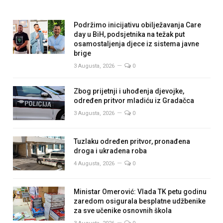
Podržimo inicijativu obilježavanja Care
day u BiH, podsjetnika na težak put
osamostaljenja djece iz sistema javne
brige
3 Augusta, 2026
0
Zbog prijetnji i uhođenja djevojke,
određen pritvor mladiću iz Gradačca
3 Augusta, 2026
0
Tuzlaku određen pritvor, pronađena
droga i ukradena roba
4 Augusta, 2026
0
Ministar Omerović: Vlada TK petu godinu
zaredom osigurala besplatne udžbenike
za sve učenike osnovnih škola