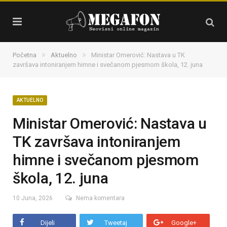
»
»
Početna
Aktuelno
Ministar Omerović: Nastava u TK
završava intoniranjem himne i svečanom pjesmom škola, 12. juna
AKTUELNO
Ministar Omerović: Nastava u
TK završava intoniranjem
himne i svečanom pjesmom
škola, 12. juna
10 Juna, 2026
Nema komentara
Dijeli
Tweetaj
Google+