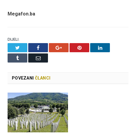
Megafon.ba
DIJELI.
Twitter
Facebook
Google+
Pinterest
LinkedIn
Tumblr
Email
POVEZANI
ČLANCI