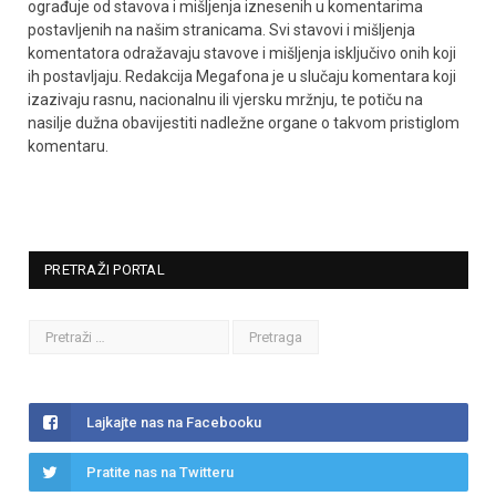
ograđuje od stavova i mišljenja iznesenih u komentarima
postavljenih na našim stranicama. Svi stavovi i mišljenja
komentatora odražavaju stavove i mišljenja isključivo onih koji
ih postavljaju. Redakcija Megafona je u slučaju komentara koji
izazivaju rasnu, nacionalnu ili vjersku mržnju, te potiču na
nasilje dužna obavijestiti nadležne organe o takvom pristiglom
komentaru.
PRETRAŽI PORTAL
Lajkajte nas na Facebooku
Pratite nas na Twitteru