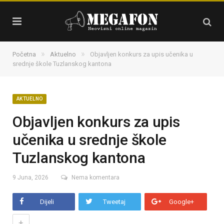
»
»
Početna
Aktuelno
Objavljen konkurs za upis učenika u
srednje škole Tuzlanskog kantona
AKTUELNO
Objavljen konkurs za upis
učenika u srednje škole
Tuzlanskog kantona
9 Juna, 2026
Nema komentara
Dijeli
Tweetaj
Google+
+