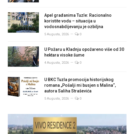
Apel građanima Tuzle: Racionalno
koristite vodu – situacija u
vodosnabdijevanju je ozbiljna
5 Augusta, 2026
0
U Požaru u Kladnju opožareno više od 30
hektara visoke šume
4 Augusta, 2026
0
U BKC Tuzla promocija historijskog
romana „Pošalji mi busjen s Malina“,
autora Saliha Straševića
5 Augusta, 2026
0