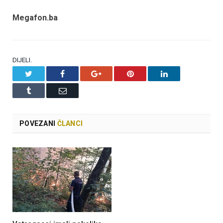
Megafon.ba
DIJELI.
Twitter
Facebook
Google+
Pinterest
LinkedIn
Tumblr
Email
POVEZANI
ČLANCI