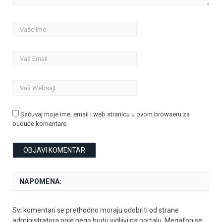
Sačuvaj moje ime, email i web stranicu u ovom browseru za
buduće komentare.
NAPOMENA:
Svi komentari se prethodno moraju odobriti od strane
administratora prije nego budu vidljivi na portalu. Megafon se