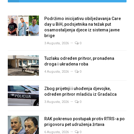
Podržimo inicijativu obilježavanja Care
day u BiH, podsjetnika na težak put
osamostaljenja djece iz sistema javne
brige
3 Augusta, 2026
0
Tuzlaku određen pritvor, pronađena
droga i ukradena roba
4 Augusta, 2026
0
Zbog prijetnji i uhođenja djevojke,
određen pritvor mladiću iz Gradačca
3 Augusta, 2026
0
RAK pokrenuo postupak protiv RTRS-a po
prigovoru pet udruženja žrtava
6 Augusta, 2026
0