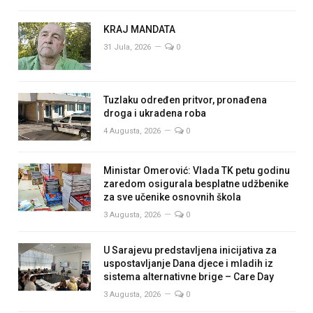
KRAJ MANDATA
31 Jula, 2026
0
Tuzlaku određen pritvor, pronađena
droga i ukradena roba
4 Augusta, 2026
0
Ministar Omerović: Vlada TK petu godinu
zaredom osigurala besplatne udžbenike
za sve učenike osnovnih škola
3 Augusta, 2026
0
U Sarajevu predstavljena inicijativa za
uspostavljanje Dana djece i mladih iz
sistema alternativne brige – Care Day
3 Augusta, 2026
0