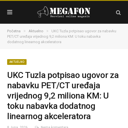
»
»
Početna
Aktuelno
UKC Tuzla potpisao ugovor za nabavku
PET/CT uređaja vrijednog 9,2 miliona KM: U toku nabavka
dodatnog linearnog akceleratora
AKTUELNO
UKC Tuzla potpisao ugovor za
nabavku PET/CT uređaja
vrijednog 9,2 miliona KM: U
toku nabavka dodatnog
linearnog akceleratora
8 Juna, 2026
Nema komentara