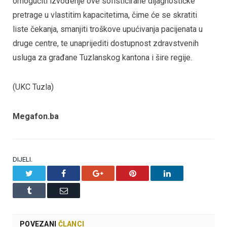
omogućiti izvođenje ove sofisticirane dijagnostičke
pretrage u vlastitim kapacitetima, čime će se skratiti
liste čekanja, smanjiti troškove upućivanja pacijenata u
druge centre, te unaprijediti dostupnost zdravstvenih
usluga za građane Tuzlanskog kantona i šire regije.
(UKC Tuzla)
Megafon.ba
DIJELI.
Twitter
Facebook
Google+
Pinterest
LinkedIn
Tumblr
Email
POVEZANI
ČLANCI