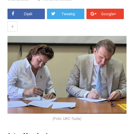
Dijeli
Tweetaj
Google+
+
(Foto: UKC Tuzla)