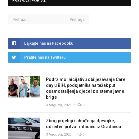
PRETRAŽI PORTAL
Lajkajte nas na Facebooku
Pratite nas na Twitteru
Podržimo inicijativu obilježavanja Care
day u BiH, podsjetnika na težak put
osamostaljenja djece iz sistema javne
brige
3 Augusta, 2026
0
Zbog prijetnji i uhođenja djevojke,
određen pritvor mladiću iz Gradačca
3 Augusta, 2026
0