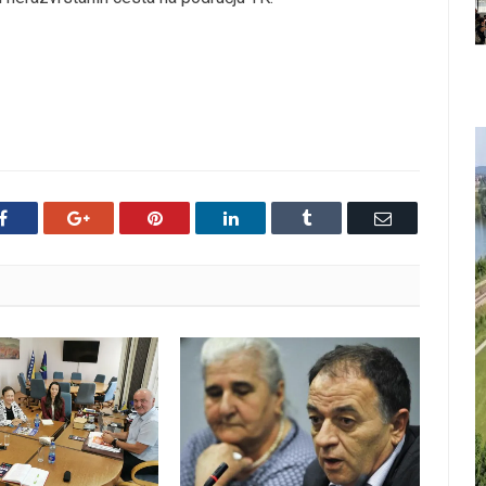
Facebook
Google+
Pinterest
LinkedIn
Tumblr
Email