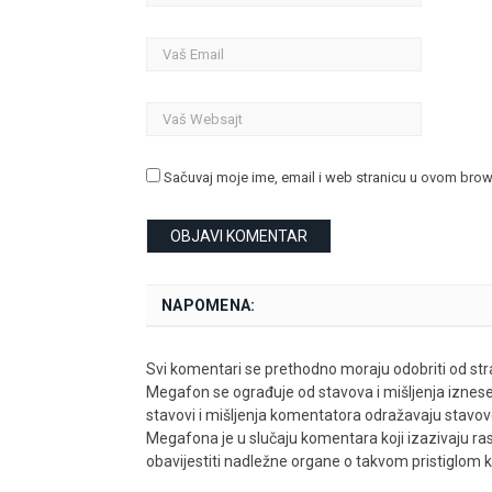
Sačuvaj moje ime, email i web stranicu u ovom bro
NAPOMENA:
Svi komentari se prethodno moraju odobriti od stra
Megafon se ograđuje od stavova i mišljenja iznes
stavovi i mišljenja komentatora odražavaju stavove i
Megafona je u slučaju komentara koji izazivaju rasn
obavijestiti nadležne organe o takvom pristiglom