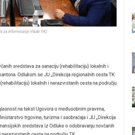
nje za informisanje Vlade TK)
anih sredstava za sanaciju (rehabilitaciju) lokalnih i
kantona. Odlukom se JU „Direkcija regionalnih cesta TK
ehabilitaciju) lokalnih i nerazvrstanih cesta na području
aglasnost na tekst Ugovora o međusobnim pravima,
nistarstvo trgovine, turizma i saobraćaja i JU „Direkcija
finansijskih sredstava iz Odluke o odobravanju novčanih
 i nerazvrstanih cesta na području TK.