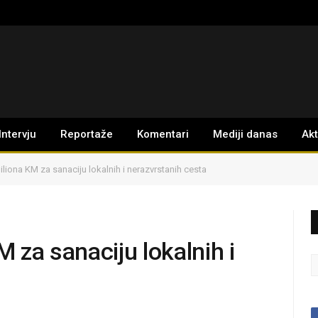
Intervju
Reportaže
Komentari
Mediji danas
Ak
iliona KM za sanaciju lokalnih i nerazvrstanih cesta
M za sanaciju lokalnih i