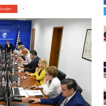
+
Google+