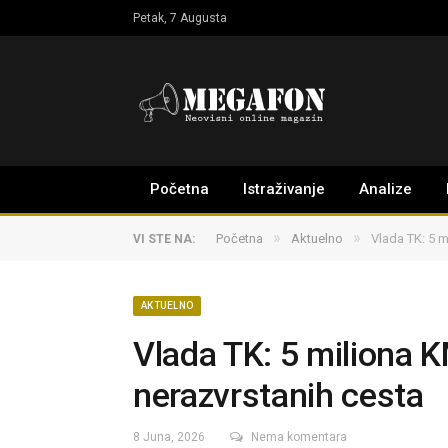
Petak, 7 Augusta
Početna
Istraživanje
Analize
»
»
Početna
Aktuelno
Vlada TK: 5 m
VI STE NA:
AKTUELNO
Vlada TK: 5 miliona K
nerazvrstanih cesta
8 Juna, 2026
Nema komentara