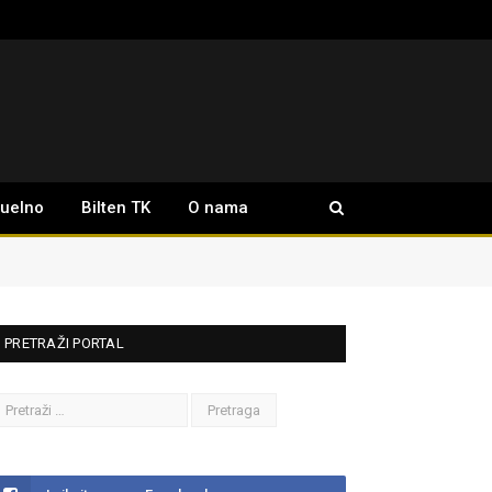
tuelno
Bilten TK
O nama
PRETRAŽI PORTAL