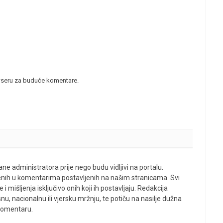
wseru za buduće komentare.
ne administratora prije nego budu vidljivi na portalu.
enih u komentarima postavljenih na našim stranicama. Svi
 mišljenja isključivo onih koji ih postavljaju. Redakcija
u, nacionalnu ili vjersku mržnju, te potiču na nasilje dužna
 komentaru.