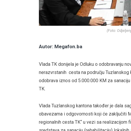
(Foto: Odjelje
Autor: Megafon.ba
Vlada TK donijela je Odluku o odobravanju novč
nerazvrstanih cesta na području Tuzlanskog 
odobrava iznos od 5.000.000 KM za sanaciju (r
TK.
Vlada Tuzlanskog kantona također je dala s
obavezama i odgovornosti koji će zaključiti Mi
regionalnih cesta TK“ u vezi sa realizacijom 
sredstava za sanaciju (rehabilitaciju) lokalnih