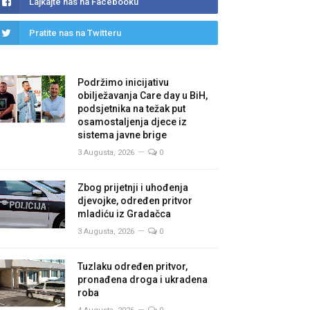
Lajkajte nas na Facebooku
Pratite nas na Twitteru
Podržimo inicijativu
obilježavanja Care day u BiH,
podsjetnika na težak put
osamostaljenja djece iz
sistema javne brige
3 Augusta, 2026
0
Zbog prijetnji i uhođenja
djevojke, određen pritvor
mladiću iz Gradačca
3 Augusta, 2026
0
Tuzlaku određen pritvor,
pronađena droga i ukradena
roba