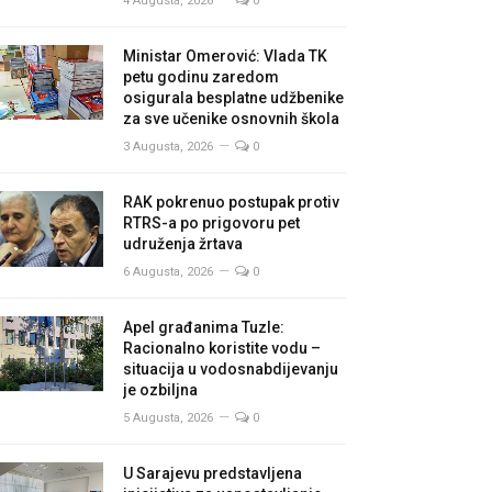
4 Augusta, 2026
0
Ministar Omerović: Vlada TK
petu godinu zaredom
osigurala besplatne udžbenike
za sve učenike osnovnih škola
3 Augusta, 2026
0
RAK pokrenuo postupak protiv
RTRS-a po prigovoru pet
udruženja žrtava
6 Augusta, 2026
0
Apel građanima Tuzle:
Racionalno koristite vodu –
situacija u vodosnabdijevanju
je ozbiljna
5 Augusta, 2026
0
U Sarajevu predstavljena