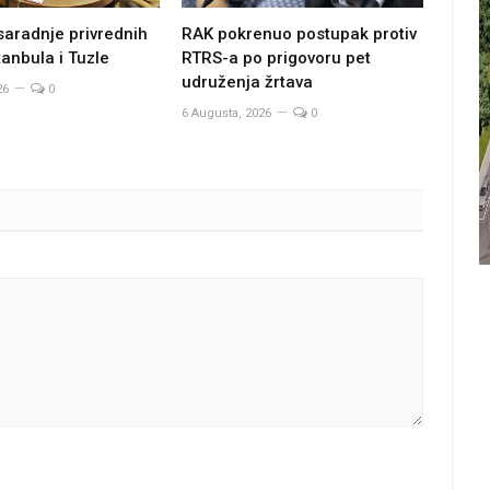
saradnje privrednih
RAK pokrenuo postupak protiv
anbula i Tuzle
RTRS-a po prigovoru pet
udruženja žrtava
26
0
6 Augusta, 2026
0