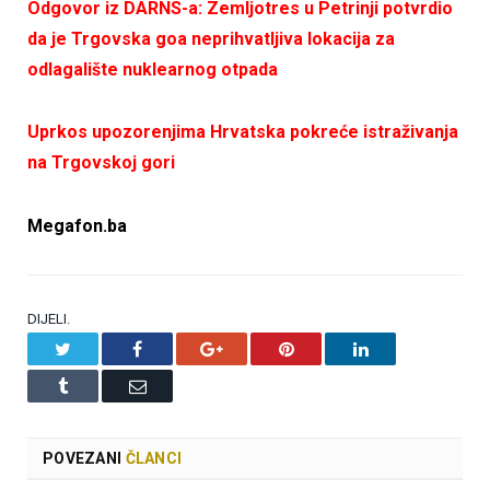
Odgovor iz DARNS-a: Zemljotres u Petrinji potvrdio
da je Trgovska goa neprihvatljiva lokacija za
odlagalište nuklearnog otpada
Uprkos upozorenjima Hrvatska pokreće istraživanja
na Trgovskoj gori
Megafon.ba
DIJELI.
Twitter
Facebook
Google+
Pinterest
LinkedIn
Tumblr
Email
POVEZANI
ČLANCI