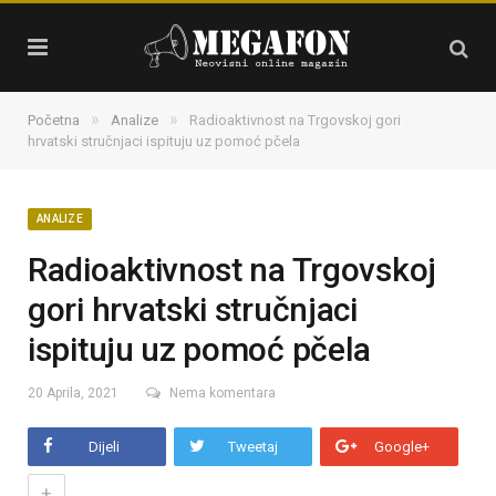
»
»
Početna
Analize
Radioaktivnost na Trgovskoj gori
hrvatski stručnjaci ispituju uz pomoć pčela
ANALIZE
Radioaktivnost na Trgovskoj
gori hrvatski stručnjaci
ispituju uz pomoć pčela
20 Aprila, 2021
Nema komentara
Dijeli
Tweetaj
Google+
+