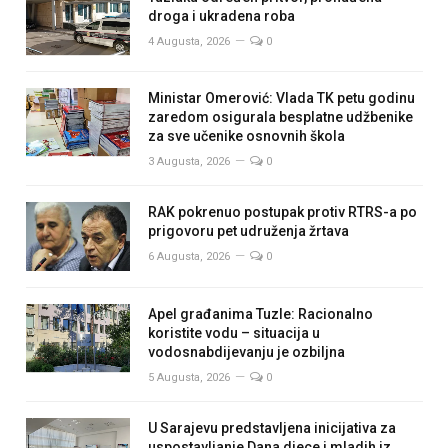
droga i ukradena roba
4 Augusta, 2026
0
Ministar Omerović: Vlada TK petu godinu
zaredom osigurala besplatne udžbenike
za sve učenike osnovnih škola
3 Augusta, 2026
0
RAK pokrenuo postupak protiv RTRS-a po
prigovoru pet udruženja žrtava
6 Augusta, 2026
0
Apel građanima Tuzle: Racionalno
koristite vodu – situacija u
vodosnabdijevanju je ozbiljna
5 Augusta, 2026
0
U Sarajevu predstavljena inicijativa za
uspostavljanje Dana djece i mladih iz