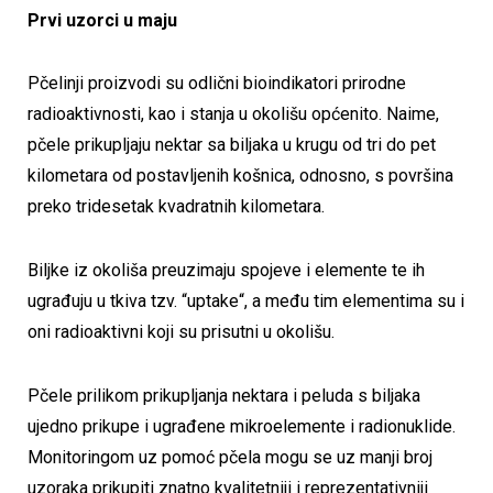
Prvi uzorci u maju
Pčelinji proizvodi su odlični bioindikatori prirodne
radioaktivnosti, kao i stanja u okolišu općenito. Naime,
pčele prikupljaju nektar sa biljaka u krugu od tri do pet
kilometara od postavljenih košnica, odnosno, s površina
preko tridesetak kvadratnih kilometara.
Biljke iz okoliša preuzimaju spojeve i elemente te ih
ugrađuju u tkiva tzv. “uptake“, a među tim elementima su i
oni radioaktivni koji su prisutni u okolišu.
Pčele prilikom prikupljanja nektara i peluda s biljaka
ujedno prikupe i ugrađene mikroelemente i radionuklide.
Monitoringom uz pomoć pčela mogu se uz manji broj
uzoraka prikupiti znatno kvalitetniji i reprezentativniji