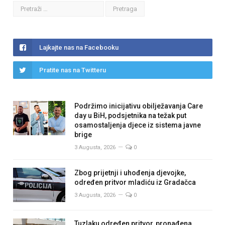
Lajkajte nas na Facebooku
Pratite nas na Twitteru
Podržimo inicijativu obilježavanja Care
day u BiH, podsjetnika na težak put
osamostaljenja djece iz sistema javne
brige
3 Augusta, 2026
0
Zbog prijetnji i uhođenja djevojke,
određen pritvor mladiću iz Gradačca
3 Augusta, 2026
0
Tuzlaku određen pritvor, pronađena