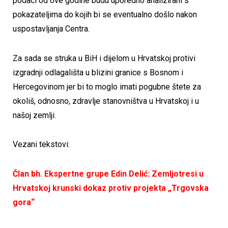
podaci od ove godine budu uporedno analizirani s
pokazateljima do kojih bi se eventualno došlo nakon
uspostavljanja Centra.
Za sada se struka u BiH i dijelom u Hrvatskoj protivi
izgradnji odlagališta u blizini granice s Bosnom i
Hercegovinom jer bi to moglo imati pogubne štete za
okoliš, odnosno, zdravlje stanovništva u Hrvatskoj i u
našoj zemlji.
Vezani tekstovi:
Član bh. Ekspertne grupe Edin Delić: Zemljotresi u
Hrvatskoj krunski dokaz protiv projekta „Trgovska
gora“