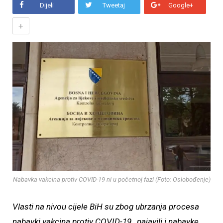
Dijeli
Tweetaj
Google+
+
Nabavka vakcina protiv COVID-19 ni u početnoj fazi (Foto: Oslobođenje)
Vlasti na nivou cijele BiH su zbog ubrzanja procesa
nabavki vakcina protiv COVID-19 , najavili i nabavke