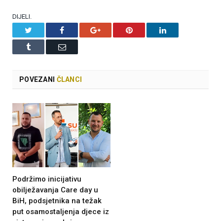
DIJELI.
Twitter
Facebook
Google+
Pinterest
LinkedIn
Tumblr
Email
POVEZANI
ČLANCI
Podržimo inicijativu
obilježavanja Care day u
BiH, podsjetnika na težak
put osamostaljenja djece iz