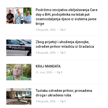
Podržimo inicijativu obilježavanja Care
day u BiH, podsjetnika na težak put
osamostaljenja djece iz sistema javne
brige
3 Augusta, 2026
0
Zbog prijetnji i uhođenja djevojke,
određen pritvor mladiću iz Gradačca
3 Augusta, 2026
0
KRAJ MANDATA
31 Jula, 2026
0
Tuzlaku određen pritvor, pronađena
droga i ukradena roba
4 Augusta, 2026
0