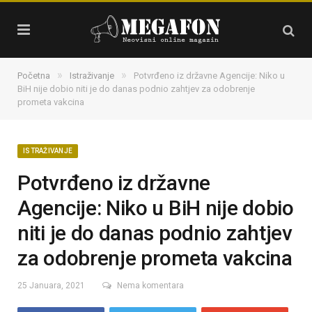
»
»
Početna
Istraživanje
Potvrđeno iz državne Agencije: Niko u
BiH nije dobio niti je do danas podnio zahtjev za odobrenje
prometa vakcina
ISTRAŽIVANJE
Potvrđeno iz državne
Agencije: Niko u BiH nije dobio
niti je do danas podnio zahtjev
za odobrenje prometa vakcina
25 Januara, 2021
Nema komentara