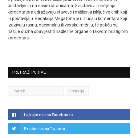
postavljenih na našim stranicama. Svi stavovi i mišljenja
komentatora odražavaju stavove i mišljenja isključivo onih koji
ih postavljaju. Redakcija Megafona je u slučaju komentara koji
izazivaju rasnu, nacionalnu ili vjersku mržnju, te potiču na
nasilje dužna obavijestiti nadležne organe o takvom pristiglom
komentaru.
PRETRAŽI PORTAL
Lajkajte nas na Facebooku
Pratite nas na Twitteru