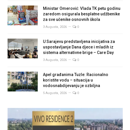
Ministar Omerović: Vlada TK petu godinu
zaredom osigurala besplatne udžbenike
za sve učenike osnovnih škola
3 Augusta, 2026
0
U Sarajevu predstavljena inicijativa za
uspostavljanje Dana djece i mladih iz
sistema alternativne brige – Care Day
3 Augusta, 2026
0
Apel građanima Tuzle: Racionalno
koristite vodu – situacija u
vodosnabdijevanju je ozbiljna
5 Augusta, 2026
0