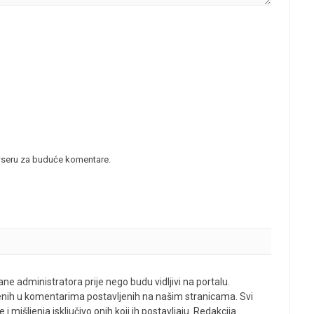
wseru za buduće komentare.
ne administratora prije nego budu vidljivi na portalu.
enih u komentarima postavljenih na našim stranicama. Svi
 mišljenja isključivo onih koji ih postavljaju. Redakcija