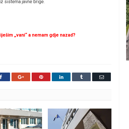
 iz sistema javne brige.
griješim „vani“ a nemam gdje nazad?
Facebook
Google+
Pinterest
LinkedIn
Tumblr
Email