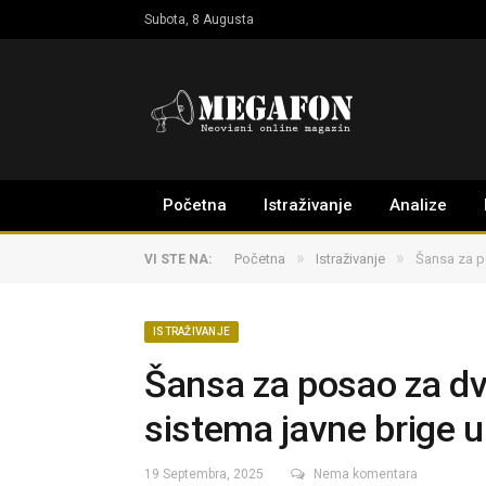
Subota, 8 Augusta
Početna
Istraživanje
Analize
»
»
Početna
Istraživanje
Šansa za p
VI STE NA:
ISTRAŽIVANJE
Šansa za posao za dvo
sistema javne brige 
19 Septembra, 2025
Nema komentara