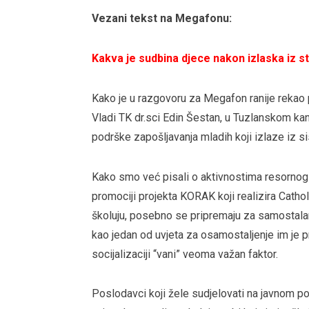
Vezani tekst na Megafonu:
Kakva je sudbina djece nakon izlaska iz 
Kako je u razgovoru za Megafon ranije rekao p
Vladi TK dr.sci Edin Šestan, u Tuzlanskom kan
podrške zapošljavanja mladih koji izlaze iz s
Kako smo već pisali o aktivnostima resornog 
promociji projekta KORAK koji realizira Cathol
školuju, posebno se pripremaju za samostala
kao jedan od uvjeta za osamostaljenje im je pr
socijalizaciji “vani” veoma važan faktor.
Poslodavci koji žele sudjelovati na javnom pozi