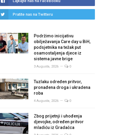
Lajkajte nas na Facebooku
Pratite nas na Twitteru
Podržimo inicijativu
obilježavanja Care day u BiH,
podsjetnika na težak put
osamostaljenja djece iz
sistema javne brige
3 Augusta, 2026
0
Tuzlaku određen pritvor,
pronađena droga i ukradena
roba
4 Augusta, 2026
0
Zbog prijetnji i uhođenja
djevojke, određen pritvor
mladiću iz Gradačca