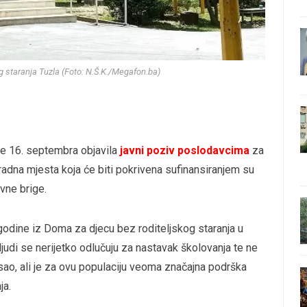
g staranja Tuzla (Foto: N.Š.K./Megafon.ba)
je 16. septembra objavila
javni poziv poslodavcima
za
radna mjesta koja će biti pokrivena sufinansiranjem su
vne brige.
godine iz Doma za djecu bez roditeljskog staranja u
 ljudi se nerijetko odlučuju za nastavak školovanja te ne
sao, ali je za ovu populaciju veoma značajna podrška
ja.