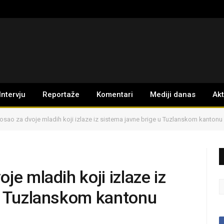
Intervju
Reportaže
Komentari
Mediji danas
Ak
osao za dvoje mladih koji izlaze iz sistema javne brige u Tuzlanskom kantonu
je mladih koji izlaze iz
u Tuzlanskom kantonu