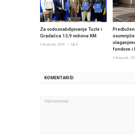
Za vodosnabdijevanje Tuzle i
Predložen 
Gradačca 13,9 miliona KM
osumnjiče
ulaganjima
6 Augusta, 2026
0
fondove i 
6 Augusta, 20
KOMENTARIŠI