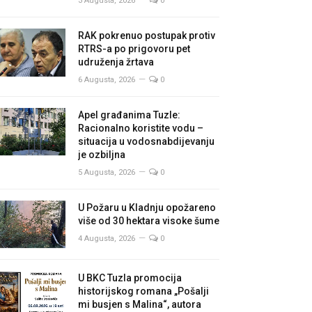
3 Augusta, 2026
0
RAK pokrenuo postupak protiv
RTRS-a po prigovoru pet
udruženja žrtava
6 Augusta, 2026
0
Apel građanima Tuzle:
Racionalno koristite vodu –
situacija u vodosnabdijevanju
je ozbiljna
5 Augusta, 2026
0
U Požaru u Kladnju opožareno
više od 30 hektara visoke šume
4 Augusta, 2026
0
U BKC Tuzla promocija
historijskog romana „Pošalji
mi busjen s Malina“, autora