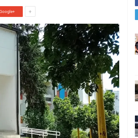
+
Google+