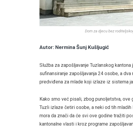
Dom za djecu bez roditeljsko
Autor: Nermina Šunj Kušljugić
Služba za zapošljavanje Tuzlanskog kantona 
sufinansiranje zapošljavanja 24 osobe, a dva 
predviđena za mlade koji izlaze iz sistema ja
Kako smo već pisali, zbog punoljetstva, ove 
Tuzli izlaze četiri osobe, a neki od tih mladih
mora da znači da će svi ove godine tražiti po
kantonalne vlasti i kroz programe zapošljavan