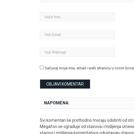
Sačuvaj moje ime, email i web stranicu u ovom bro
NAPOMENA:
Svi komentari se prethodno moraju odobriti od stra
Megafon se ograđuje od stavova i mišljenja iznes
stavovi i mišljenja komentatora odražavaju stavove i