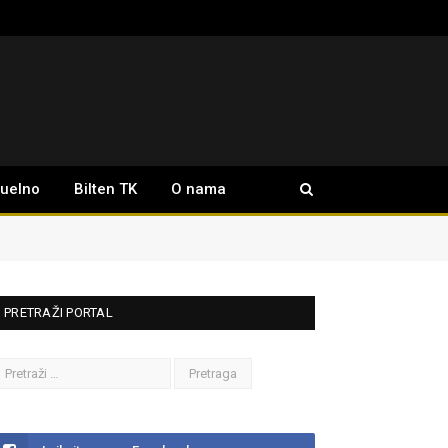
tuelno
Bilten TK
O nama
PRETRAŽI PORTAL