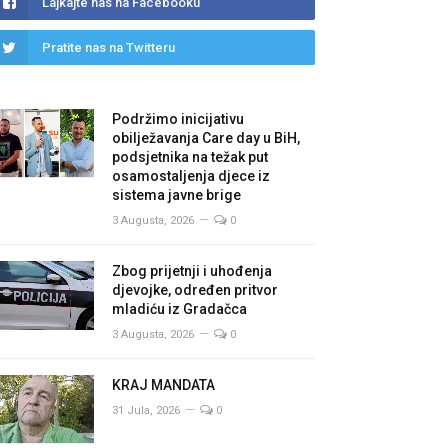
Lajkajte nas na Facebooku
Pratite nas na Twitteru
Podržimo inicijativu
obilježavanja Care day u BiH,
podsjetnika na težak put
osamostaljenja djece iz
sistema javne brige
3 Augusta, 2026
0
Zbog prijetnji i uhođenja
djevojke, određen pritvor
mladiću iz Gradačca
3 Augusta, 2026
0
KRAJ MANDATA
31 Jula, 2026
0