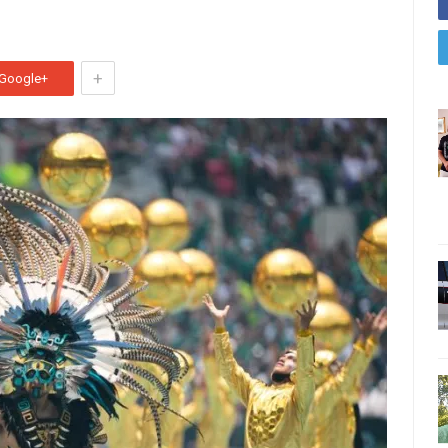
+
Google+