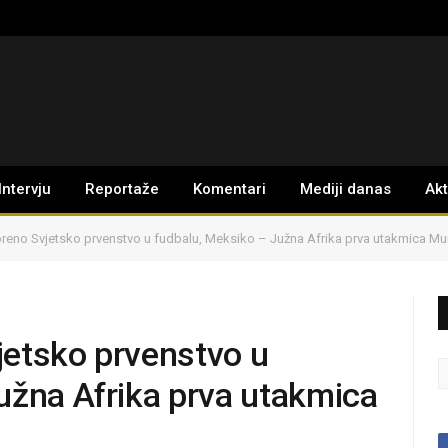
Intervju
Reportaže
Komentari
Mediji danas
Ak
reno Svjetsko prvenstvo u fudbalu, Meksiko – Južna Afrika prva utakmica Mu
jetsko prvenstvo u
užna Afrika prva utakmica