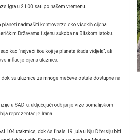
aze igra u 21:00 sati po našem vremenu.
 planeti nadmašiti kontroverze oko visokih cijena
Američkim Državama i sjenu sukoba na Bliskom istoku.
ao kao “najveći šou koji je planeta ikada vidjela”, ali
e inflacije cijena ulaznica.
ra, dok su ulaznice za mnoge mečeve ostale dostupne na
zije u SAD-u, uključujući odbijanje vize somalijskom
blja reprezentacije Irana.
i 104 utakmice, dok će finale 19. jula u Nju Džersiju biti