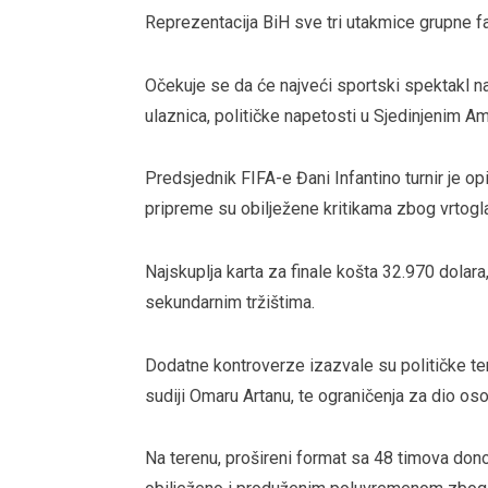
Reprezentacija BiH sve tri utakmice grupne f
Očekuje se da će najveći sportski spektakl na
ulaznica, političke napetosti u Sjedinjenim 
Predsjednik FIFA-e Đani Infantino turnir je opis
pripreme su obilježene kritikama zbog vrtoglav
Najskuplja karta za finale košta 32.970 dola
sekundarnim tržištima.
Dodatne kontroverze izazvale su političke ten
sudiji Omaru Artanu, te ograničenja za dio oso
Na terenu, prošireni format sa 48 timova donos