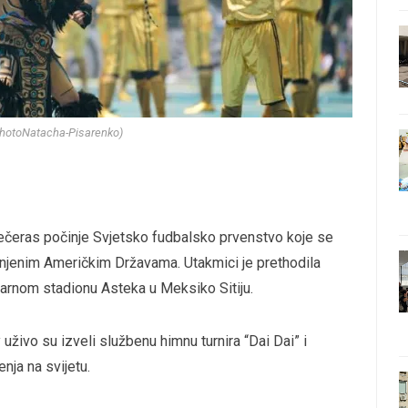
PhotoNatacha-Pisarenko)
čeras počinje Svjetsko fudbalsko prvenstvo koje se
injenim Američkim Državama. Utakmici je prethodila
arnom stadionu Asteka u Meksiko Sitiju.
uživo su izveli službenu himnu turnira “Dai Dai” i
nja na svijetu.