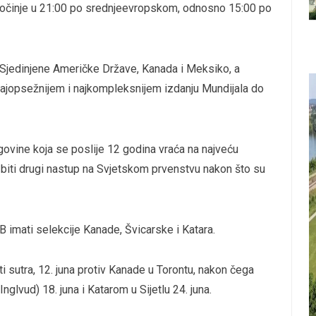
počinje u 21:00 po srednjeevropskom, odnosno 15:00 po
 Sjedinjene Američke Države, Kanada i Meksiko, a
najopsežnijem i najkompleksnijem izdanju Mundijala do
govine koja se poslije 12 godina vraća na najveću
biti drugi nastup na Svjetskom prvenstvu nakon što su
B imati selekcije Kanade, Švicarske i Katara.
i sutra, 12. juna protiv Kanade u Torontu, nakon čega
glvud) 18. juna i Katarom u Sijetlu 24. juna.