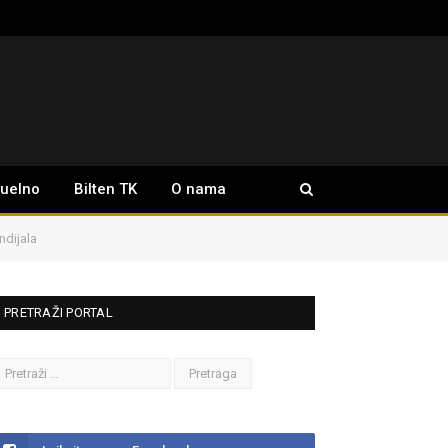
tuelno
Bilten TK
O nama
ndijala
PRETRAŽI PORTAL