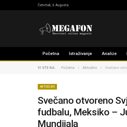
Četvrtak, 6 Augusta
Početna
Istraživanje
Analize
»
»
Početna
Aktuelno
Svečano otvo
VI STE NA:
AKTUELNO
Svečano otvoreno Sv
fudbalu, Meksiko – J
Mundijala