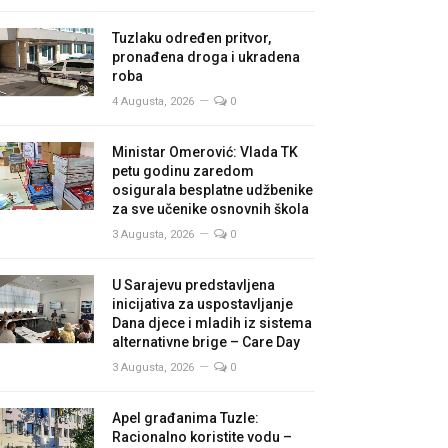
Tuzlaku određen pritvor,
pronađena droga i ukradena
roba
4 Augusta, 2026
0
Ministar Omerović: Vlada TK
petu godinu zaredom
osigurala besplatne udžbenike
za sve učenike osnovnih škola
3 Augusta, 2026
0
U Sarajevu predstavljena
inicijativa za uspostavljanje
Dana djece i mladih iz sistema
alternativne brige – Care Day
3 Augusta, 2026
0
Apel građanima Tuzle:
Racionalno koristite vodu –