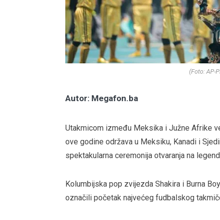
(Foto: AP-
Autor: Megafon.ba
Utakmicom između Meksika i Južne Afrike ve
ove godine održava u Meksiku, Kanadi i Sjed
spektakularna ceremonija otvaranja na legend
Kolumbijska pop zvijezda Shakira i Burna Boy 
označili početak najvećeg fudbalskog takmiče