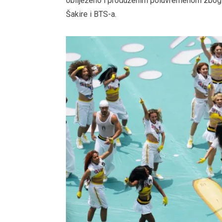
obilježeno i produženim poluvremenom zbog 
Šakire i BTS-a.