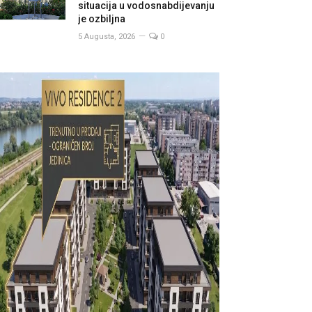
situacija u vodosnabdijevanju
je ozbiljna
5 Augusta, 2026
0