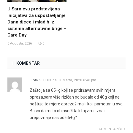
U Sarajevu predstavljena
inicijativa za uspostavljanje
Dana djece i mladih iz
sistema alternativne brige –
Care Day
3 Augusta, 2026
0
1 KOMENTAR
FRANK LEDIC
na
31 Marta, 2020 6:46 pm
Zašto ja sa 65+g koji se pridržavam svih mjera
opreza,sam više rizičan od budale od 40g koji ne
poštuje te mjere opreza?ima li koji pametan u ovoj
Bosni da mi to objasni?Da li taj virus zna i
prepoznaje nas od 65+g?
KOMENTARIŠI