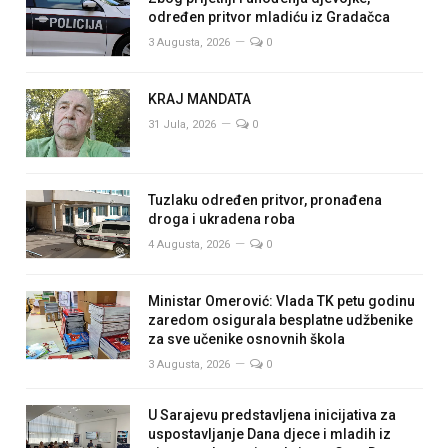
određen pritvor mladiću iz Gradačca
3 Augusta, 2026
0
KRAJ MANDATA
31 Jula, 2026
0
Tuzlaku određen pritvor, pronađena
droga i ukradena roba
4 Augusta, 2026
0
Ministar Omerović: Vlada TK petu godinu
zaredom osigurala besplatne udžbenike
za sve učenike osnovnih škola
3 Augusta, 2026
0
U Sarajevu predstavljena inicijativa za
uspostavljanje Dana djece i mladih iz