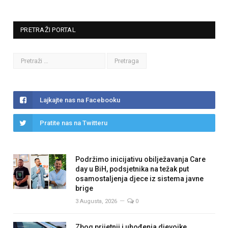
PRETRAŽI PORTAL
Lajkajte nas na Facebooku
Pratite nas na Twitteru
Podržimo inicijativu obilježavanja Care
day u BiH, podsjetnika na težak put
osamostaljenja djece iz sistema javne
brige
3 Augusta, 2026
0
Zbog prijetnji i uhođenja djevojke,