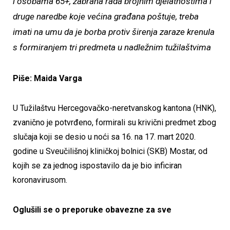
i osobama 65+, zabrana rada brojnim djelatnostima i
druge naredbe koje većina građana poštuje, treba
imati na umu da je borba protiv širenja zaraze krenula
s formiranjem tri predmeta u nadležnim tužilaštvima
Piše: Maida Varga
U Tužilaštvu Hercegovačko-neretvanskog kantona (HNK),
zvanično je potvrđeno, formirali su krivični predmet zbog
slučaja koji se desio u noći sa 16. na 17. mart 2020.
godine u Sveučilišnoj kliničkoj bolnici (SKB) Mostar, od
kojih se za jednog ispostavilo da je bio inficiran
koronavirusom.
Oglušili se o preporuke obavezne za sve