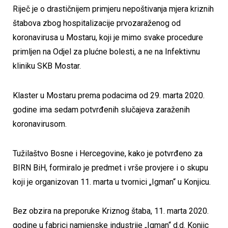
Riječ je o drastičnijem primjeru nepoštivanja mjera kriznih
štabova zbog hospitalizacije prvozaraženog od
koronavirusa u Mostaru, koji je mimo svake procedure
primljen na Odjel za plućne bolesti, a ne na Infektivnu
kliniku SKB Mostar.
Klaster u Mostaru prema podacima od 29. marta 2020.
godine ima sedam potvrđenih slučajeva zaraženih
koronavirusom.
Tužilaštvo Bosne i Hercegovine, kako je potvrđeno za
BIRN BiH, formiralo je predmet i vrše provjere i o skupu
koji je organizovan 11. marta u tvornici „Igman“ u Konjicu.
Bez obzira na preporuke Kriznog štaba, 11. marta 2020.
godine u fabrici namjenske industrije „Igman“ d.d. Konjic