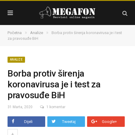
»
»
Početna
Analize
Borba protiv širenja koronavirusa je i test
za pravosuđe BiH
ANALIZE
Borba protiv širenja
koronavirusa je i test za
pravosuđe BiH
31 Marta, 2020
1 komentar
Dijeli
Tweetaj
Google+
+