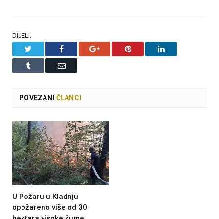
DIJELI.
Twitter
Facebook
Google+
Pinterest
LinkedIn
Tumblr
Email
POVEZANI
ČLANCI
U Požaru u Kladnju
opožareno više od 30
hektara visoke šume