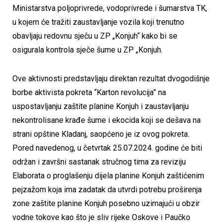
Ministarstva poljoprivrede, vodoprivrede i šumarstva TK,
u kojem će tražiti zaustavljanje vozila koji trenutno
obavljaju redovnu sječu u ZP „Konjuh“ kako bi se
osigurala kontrola sječe šume u ZP „Konjuh.
Ove aktivnosti predstavljaju direktan rezultat dvogodišnje
borbe aktivista pokreta “Karton revolucija” na
uspostavljanju zaštite planine Konjuh i zaustavljanju
nekontrolisane krađe šume i ekocida koji se dešava na
strani opštine Kladanj, saopćeno je iz ovog pokreta.
Pored navedenog, u četvrtak 25.07.2024. godine će biti
održan i završni sastanak stručnog tima za reviziju
Elaborata o proglašenju dijela planine Konjuh zaštićenim
pejzažom koja ima zadatak da utvrdi potrebu proširenja
zone zaštite planine Konjuh posebno uzimajući u obzir
vodne tokove kao što je sliv rijeke Oskove i Paučko