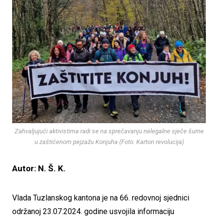
Zahvaljujući aktivistima radi se na sprečavanju nelegalne sječe šume
u zaštićenom pejzažu Konjuha (Foto: Karton revolucija)
Autor: N. Š. K.
Vlada Tuzlanskog kantona je na 66. redovnoj sjednici
održanoj 23.07.2024. godine usvojila informaciju