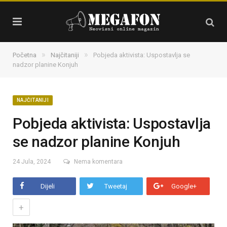
»
»
Početna
Najčitaniji
Pobjeda aktivista: Uspostavlja se
nadzor planine Konjuh
NAJČITANIJI
Pobjeda aktivista: Uspostavlja
se nadzor planine Konjuh
24 Jula, 2024
Nema komentara
Dijeli
Tweetaj
Google+
+