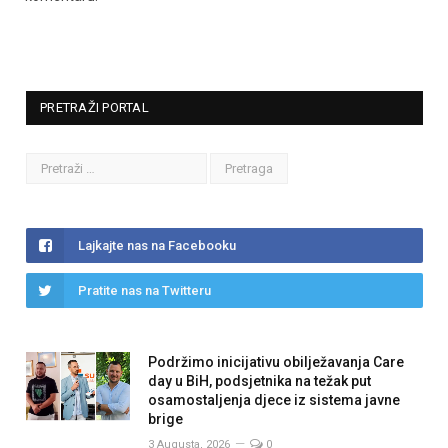
PRETRAŽI PORTAL
Lajkajte nas na Facebooku
Pratite nas na Twitteru
Podržimo inicijativu obilježavanja Care
day u BiH, podsjetnika na težak put
osamostaljenja djece iz sistema javne
brige
3 Augusta, 2026
0