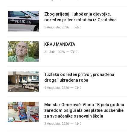
Zbog prijetnji i uhođenja djevojke,
određen pritvor mladiću iz Gradačca
3 Augusta, 2026
0
KRAJ MANDATA
31 Jula, 2026
0
Tuzlaku određen pritvor, pronađena
droga i ukradena roba
4 Augusta, 2026
0
Ministar Omerović: Vlada TK petu godinu
zaredom osigurala besplatne udžbenike
za sve učenike osnovnih škola
3 Augusta, 2026
0