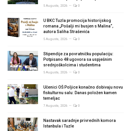
5 Augusta, 2026
0
U BKC Tuzla promocija historijskog
romana „Pošalji mi busjen s Malina“,
autora Saliha Straševića
5 Augusta, 2026
0
Stipendije za povratničku populaciju:
Potpisano 48 ugovora sa uspješnim
srednjoškolcima i studentima
5 Augusta, 2026
0
Učenici OŠ Poljice konačno dobivaju novu
fiskulturnu salu: Danas položen kamen
temeljac
7 Augusta, 2026
0
Nastavak saradnje privrednih komora
Istanbula i Tuzle