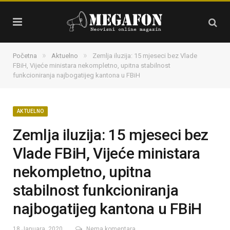
»
»
Početna
Aktuelno
Zemlja iluzija: 15 mjeseci bez Vlade
FBiH, Vijeće ministara nekompletno, upitna stabilnost
funkcioniranja najbogatijeg kantona u FBiH
AKTUELNO
Zemlja iluzija: 15 mjeseci bez
Vlade FBiH, Vijeće ministara
nekompletno, upitna
stabilnost funkcioniranja
najbogatijeg kantona u FBiH
18 Januara, 2020
Nema komentara