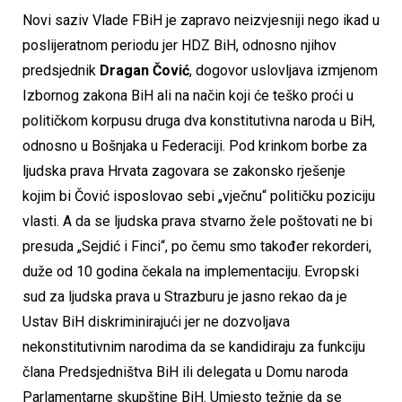
Novi saziv Vlade FBiH je zapravo neizvjesniji nego ikad u
poslijeratnom periodu jer HDZ BiH, odnosno njihov
predsjednik
Dragan Čović
, dogovor uslovljava izmjenom
Izbornog zakona BiH ali na način koji će teško proći u
političkom korpusu druga dva konstitutivna naroda u BiH,
odnosno u Bošnjaka u Federaciji. Pod krinkom borbe za
ljudska prava Hrvata zagovara se zakonsko rješenje
kojim bi Čović isposlovao sebi „vječnu“ političku poziciju
vlasti. A da se ljudska prava stvarno žele poštovati ne bi
presuda „Sejdić i Finci“, po čemu smo također rekorderi,
duže od 10 godina čekala na implementaciju. Evropski
sud za ljudska prava u Strazburu je jasno rekao da je
Ustav BiH diskriminirajući jer ne dozvoljava
nekonstitutivnim narodima da se kandidiraju za funkciju
člana Predsjedništva BiH ili delegata u Domu naroda
Parlamentarne skupštine BiH. Umjesto težnje da se