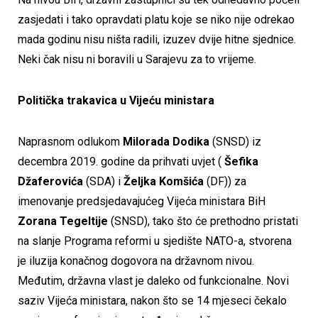
zasjedati i tako opravdati platu koje se niko nije odrekao
mada godinu nisu ništa radili, izuzev dvije hitne sjednice.
Neki čak nisu ni boravili u Sarajevu za to vrijeme.
Politička trakavica u Vijeću ministara
Naprasnom odlukom
Milorada Dodika
(SNSD) iz
decembra 2019. godine da prihvati uvjet (
Šefika
Džaferovića
(SDA) i
Željka Komšića
(DF)) za
imenovanje predsjedavajućeg Vijeća ministara BiH
Zorana Tegeltije
(SNSD), tako što će prethodno pristati
na slanje Programa reformi u sjedište NATO-a, stvorena
je iluzija konačnog dogovora na državnom nivou.
Međutim, državna vlast je daleko od funkcionalne. Novi
saziv Vijeća ministara, nakon što se 14 mjeseci čekalo