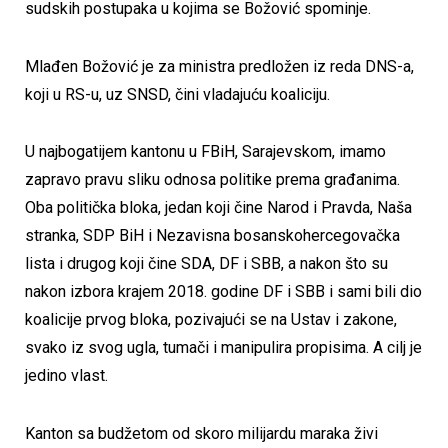
sudskih postupaka u kojima se Božović spominje.
Mlađen Božović je za ministra predložen iz reda DNS-a,
koji u RS-u, uz SNSD, čini vladajuću koaliciju.
U najbogatijem kantonu u FBiH, Sarajevskom, imamo
zapravo pravu sliku odnosa politike prema građanima.
Oba politička bloka, jedan koji čine Narod i Pravda, Naša
stranka, SDP BiH i Nezavisna bosanskohercegovačka
lista i drugog koji čine SDA, DF i SBB, a nakon što su
nakon izbora krajem 2018. godine DF i SBB i sami bili dio
koalicije prvog bloka, pozivajući se na Ustav i zakone,
svako iz svog ugla, tumači i manipulira propisima. A cilj je
jedino vlast.
Kanton sa budžetom od skoro milijardu maraka živi