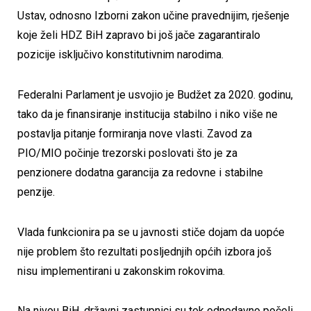
Ustav, odnosno Izborni zakon učine pravednijim, rješenje
koje želi HDZ BiH zapravo bi još jače zagarantiralo
pozicije isključivo konstitutivnim narodima.
Federalni Parlament je usvojio je Budžet za 2020. godinu,
tako da je finansiranje institucija stabilno i niko više ne
postavlja pitanje formiranja nove vlasti. Zavod za
PIO/MIO počinje trezorski poslovati što je za
penzionere dodatna garancija za redovne i stabilne
penzije.
Vlada funkcionira pa se u javnosti stiče dojam da uopće
nije problem što rezultati posljednjih općih izbora još
nisu implementirani u zakonskim rokovima.
Na nivou BiH, državni zastupnici su tek odnedavno počeli