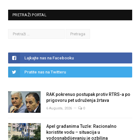
PRETRAŽI PORTAL
Lajkajte nas na Facebooku
Pratite nas na Twitteru
RAK pokrenuo postupak protiv RTRS-a po
prigovoru pet udruženja žrtava
6 Augusta, 2026
0
Apel građanima Tuzle: Racionalno
koristite vodu – situacija u
vodosnabdijevanju je ozbiljna