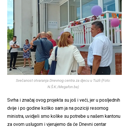
Svečanost otvaranja Dnevnog centra za djecu u Tuzli (Foto:
N.Š.K./Megafon.ba)
Svrha i značaj ovog projekta su još i veći, jer u posljednih
dvije i po godine koliko sam ja na poziciji resornog
ministra, uvidjeli smo kolike su potrebe u našem kantonu
za ovom uslugom i vjerujemo da će Dnevni centar