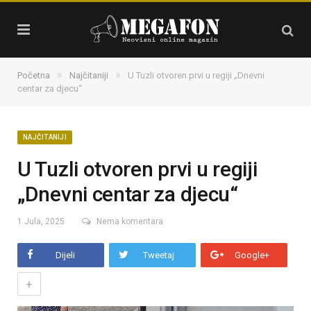
»
»
Početna
Najčitaniji
U Tuzli otvoren prvi u regiji „Dnevni
centar za djecu“
NAJČITANIJI
U Tuzli otvoren prvi u regiji
„Dnevni centar za djecu“
1 Jula, 2025
Nema komentara
Dijeli
Tweetaj
Google+
+