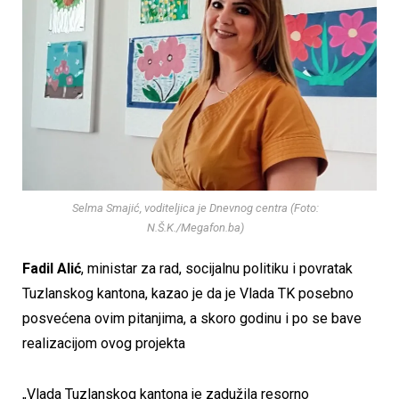
Selma Smajić, voditeljica je Dnevnog centra (Foto:
N.Š.K./Megafon.ba)
Fadil Alić
, ministar za rad, socijalnu politiku i povratak
Tuzlanskog kantona, kazao je da je Vlada TK posebno
posvećena ovim pitanjima, a skoro godinu i po se bave
realizacijom ovog projekta
„Vlada Tuzlanskog kantona je zadužila resorno