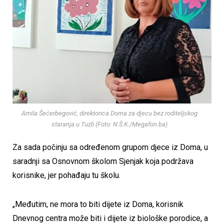
Amila Šećerbegović, direktorica Doma za djecu bez roditeljskog
staranja u Tuzli (Foto: N.Š.K./Megafon.ba)
Za sada počinju sa određenom grupom djece iz Doma, u
saradnji sa Osnovnom školom Sjenjak koja podržava
korisnike, jer pohađaju tu školu.
„Međutim, ne mora to biti dijete iz Doma, korisnik
Dnevnog centra može biti i dijete iz biološke porodice, a