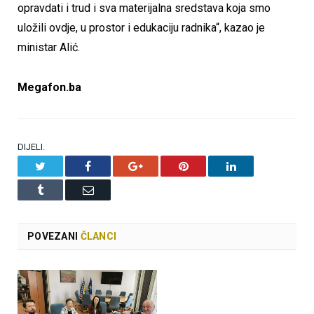
opravdati i trud i sva materijalna sredstava koja smo
uložili ovdje, u prostor i edukaciju radnika“, kazao je
ministar Alić.
Megafon.ba
DIJELI.
Twitter
Facebook
Google+
Pinterest
LinkedIn
Tumblr
Email
POVEZANI
ČLANCI