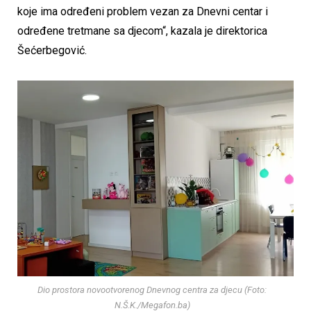
koje ima određeni problem vezan za Dnevni centar i
određene tretmane sa djecom“, kazala je direktorica
Šećerbegović.
Dio prostora novootvorenog Dnevnog centra za djecu (Foto:
N.Š.K./Megafon.ba)