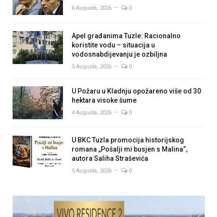
6 Augusta, 2026
0
Apel građanima Tuzle: Racionalno
koristite vodu – situacija u
vodosnabdijevanju je ozbiljna
5 Augusta, 2026
0
U Požaru u Kladnju opožareno više od 30
hektara visoke šume
4 Augusta, 2026
0
U BKC Tuzla promocija historijskog
romana „Pošalji mi busjen s Malina“,
autora Saliha Straševića
5 Augusta, 2026
0