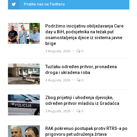
Pratite nas na Twitteru
Podržimo inicijativu obilježavanja Care
day u BiH, podsjetnika na težak put
osamostaljenja djece iz sistema javne
brige
3 Augusta, 2026
0
Tuzlaku određen pritvor, pronađena
droga i ukradena roba
4 Augusta, 2026
0
Zbog prijetnji i uhođenja djevojke,
određen pritvor mladiću iz Gradačca
3 Augusta, 2026
0
RAK pokrenuo postupak protiv RTRS-a po
prigovoru pet udruženja žrtava