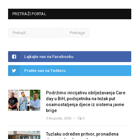
PRETRAŽI PORTAL
Lajkajte nas na Facebooku
Pratite nas na Twitteru
Podržimo inicijativu obilježavanja Care
day u BiH, podsjetnika na težak put
osamostaljenja djece iz sistema javne
brige
3 Augusta, 2026
0
Tuzlaku određen pritvor, pronađena