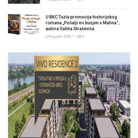
U BKC Tuzla promocija historijskog
romana „Pošalji mi busjen s Malina“,
autora Saliha Straševića
5 Augusta, 2026
0