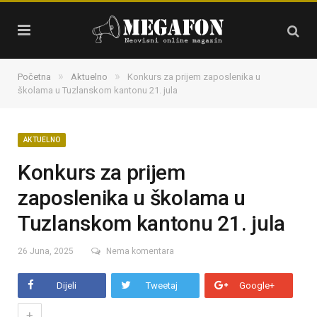
»
»
Početna
Aktuelno
Konkurs za prijem zaposlenika u
školama u Tuzlanskom kantonu 21. jula
AKTUELNO
Konkurs za prijem
zaposlenika u školama u
Tuzlanskom kantonu 21. jula
26 Juna, 2025
Nema komentara
Dijeli
Tweetaj
Google+
+