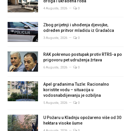
droga i ukradena roba
4 Augusta, 2026
0
Zbog prijetnji i uhođenja djevojke,
određen pritvor mladiću iz Gradačca
3 Augusta, 2026
0
RAK pokrenuo postupak protiv RTRS-a po
prigovoru pet udruženja žrtava
6 Augusta, 2026
0
Apel građanima Tuzle: Racionalno
koristite vodu – situacija u
vodosnabdijevanju je ozbiljna
5 Augusta, 2026
0
U Požaru u Kladnju opožareno više od 30
hektara visoke šume
4 Augusta, 2026
0