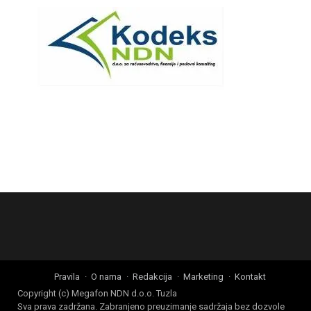
Pravila
O nama
Redakcija
Marketing
Kontakt
Copyright (c) Megafon NDN d.o.o. Tuzla
Sva prava zadržana. Zabranjeno preuzimanje sadržaja bez dozvole