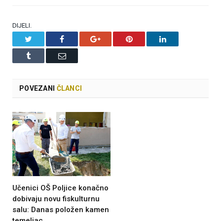
DIJELI.
Twitter
Facebook
Google+
Pinterest
LinkedIn
Tumblr
Email
POVEZANI
ČLANCI
Učenici OŠ Poljice konačno
dobivaju novu fiskulturnu
salu: Danas položen kamen
temeljac