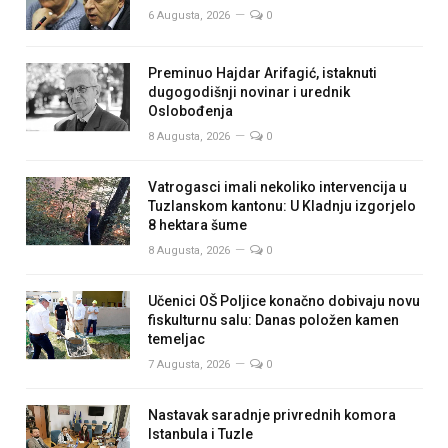
6 Augusta, 2026
0
Preminuo Hajdar Arifagić, istaknuti
dugogodišnji novinar i urednik
Oslobođenja
8 Augusta, 2026
0
Vatrogasci imali nekoliko intervencija u
Tuzlanskom kantonu: U Kladnju izgorjelo
8 hektara šume
8 Augusta, 2026
0
Učenici OŠ Poljice konačno dobivaju novu
fiskulturnu salu: Danas položen kamen
temeljac
7 Augusta, 2026
0
Nastavak saradnje privrednih komora
Istanbula i Tuzle