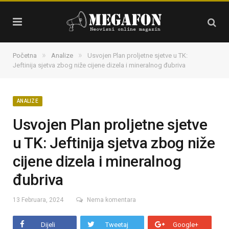
»
»
Početna
Analize
Usvojen Plan proljetne sjetve u TK:
Jeftinija sjetva zbog niže cijene dizela i mineralnog đubriva
ANALIZE
Usvojen Plan proljetne sjetve
u TK: Jeftinija sjetva zbog niže
cijene dizela i mineralnog
đubriva
13 Februara, 2024
Nema komentara
Dijeli
Tweetaj
Google+