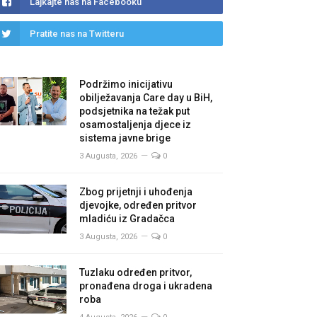
Lajkajte nas na Facebooku
Pratite nas na Twitteru
Podržimo inicijativu
obilježavanja Care day u BiH,
podsjetnika na težak put
osamostaljenja djece iz
sistema javne brige
3 Augusta, 2026
0
Zbog prijetnji i uhođenja
djevojke, određen pritvor
mladiću iz Gradačca
3 Augusta, 2026
0
Tuzlaku određen pritvor,
pronađena droga i ukradena
roba