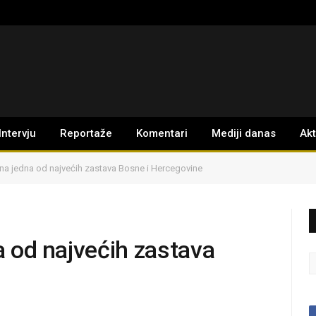
Intervju
Reportaže
Komentari
Mediji danas
Ak
jena jedna od najvećih zastava Bosne i Hercegovine
na od najvećih zastava