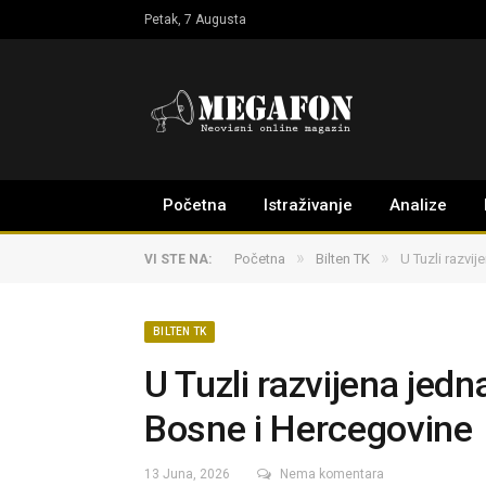
Petak, 7 Augusta
Početna
Istraživanje
Analize
»
»
Početna
Bilten TK
U Tuzli razvi
VI STE NA:
BILTEN TK
U Tuzli razvijena jed
Bosne i Hercegovine
13 Juna, 2026
Nema komentara