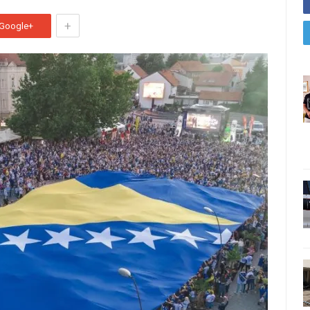
+
Google+