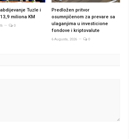
bdijevanje Tuzle i
Predložen pritvor
13,9 miliona KM
osumnjičenom za prevare sa
ulaganjima u investicione
26
0
fondove i kriptovalute
6 Augusta, 2026
0