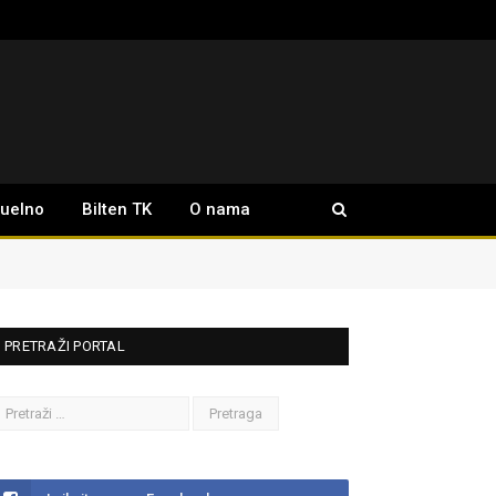
tuelno
Bilten TK
O nama
PRETRAŽI PORTAL