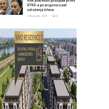
RAK pokrenuo postupak protiv
RTRS-a po prigovoru pet
udruženja žrtava
6 Augusta, 2026
0