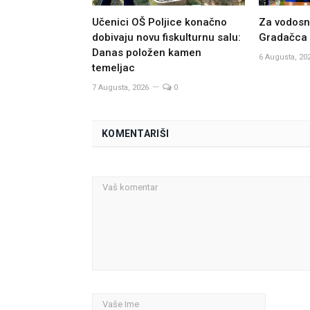
Učenici OŠ Poljice konačno
Za vodosna
dobivaju novu fiskulturnu salu:
Gradačca 
Danas položen kamen
6 Augusta, 20
temeljac
7 Augusta, 2026
0
KOMENTARIŠI