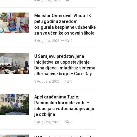
4 Augusta, 2026
0
Ministar Omerović: Vlada TK
petu godinu zaredom
osigurala besplatne udžbenike
za sve učenike osnovnih škola
3 Augusta, 2026
0
U Sarajevu predstavljena
inicijativa za uspostavljanje
Dana djece i mladih iz sistema
alternativne brige – Care Day
3 Augusta, 2026
0
Apel građanima Tuzle:
Racionalno koristite vodu –
situacija u vodosnabdijevanju
je ozbiljna
5 Augusta, 2026
0