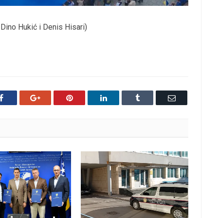
 Dino Hukić i Denis Hisari)
Facebook
Google+
Pinterest
LinkedIn
Tumblr
Email