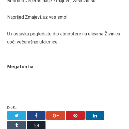
Bodrimo večeras naše Zmajeve, zaslužili su.
Naprijed Zmajevi, uz vas smo!
U nastavku pogledajte dio atmosfere na ulicama Živinica
uoči večerašnje utakmice:
Megafon.ba
DIJELI.
Twitter
Facebook
Google+
Pinterest
LinkedIn
Tumblr
Email