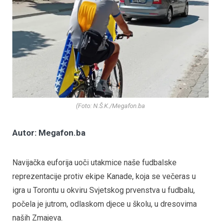
(Foto: N.Š.K./Megafon.ba
Autor: Megafon.ba
Navijačka euforija uoči utakmice naše fudbalske
reprezentacije protiv ekipe Kanade, koja se večeras u
igra u Torontu u okviru Svjetskog prvenstva u fudbalu,
počela je jutrom, odlaskom djece u školu, u dresovima
naših Zmajeva.