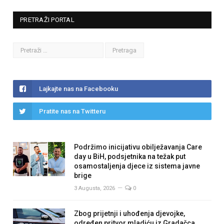
PRETRAŽI PORTAL
Lajkajte nas na Facebooku
Pratite nas na Twitteru
Podržimo inicijativu obilježavanja Care
day u BiH, podsjetnika na težak put
osamostaljenja djece iz sistema javne
brige
3 Augusta, 2026
0
Zbog prijetnji i uhođenja djevojke,
određen pritvor mladiću iz Gradačca