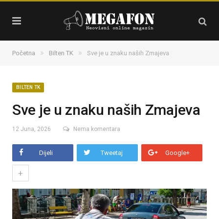
»
»
Početna
Bilten TK
Sve je u znaku naših Zmajeva
BILTEN TK
Sve je u znaku naših Zmajeva
12 Juna, 2026
Nema komentara
Dijeli
Tweetaj
Google+
+