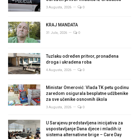
3 Augusta, 2026
0
KRAJ MANDATA
31 Jula, 2026
0
Tuzlaku određen pritvor, pronađena
droga i ukradena roba
4 Augusta, 2026
0
Ministar Omerović: Vlada TK petu godinu
zaredom osigurala besplatne udžbenike
za sve učenike osnovnih škola
3 Augusta, 2026
0
U Sarajevu predstavljena inicijativa za
uspostavljanje Dana djece i mladih iz
sistema alternativne brige – Care Day