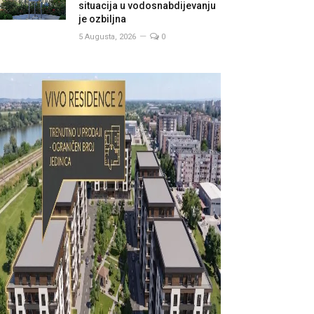
situacija u vodosnabdijevanju
je ozbiljna
5 Augusta, 2026
0