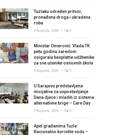
Tuzlaku određen pritvor,
pronađena droga i ukradena
roba
4 Augusta, 2026
0
Ministar Omerović: Vlada TK
petu godinu zaredom
osigurala besplatne udžbenike
za sve učenike osnovnih škola
3 Augusta, 2026
0
U Sarajevu predstavljena
inicijativa za uspostavljanje
Dana djece i mladih iz sistema
alternativne brige – Care Day
3 Augusta, 2026
0
Apel građanima Tuzle:
Racionalno koristite vodu –