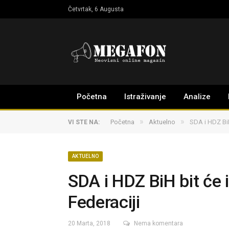
Četvrtak, 6 Augusta
Početna
Istraživanje
Analize
»
»
Početna
Aktuelno
SDA i HDZ BiH
VI STE NA:
AKTUELNO
SDA i HDZ BiH bit će 
Federaciji
20 Marta, 2018
Nema komentara