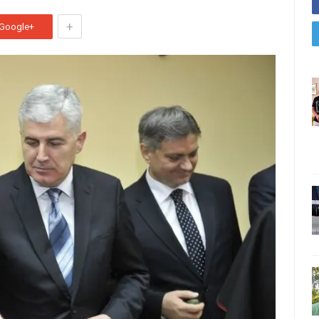
+
Google+