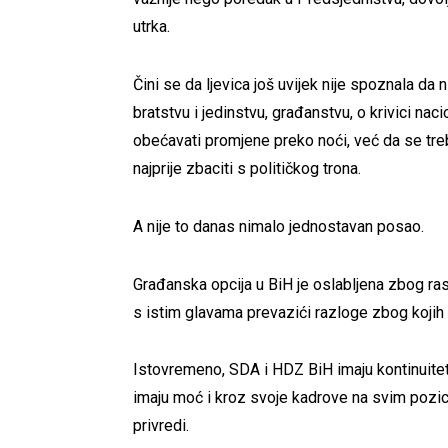
utrka.
Čini se da ljevica još uvijek nije spoznala da n
bratstvu i jedinstvu, građanstvu, o krivici nac
obećavati promjene preko noći, već da se treba
najprije zbaciti s političkog trona.
A nije to danas nimalo jednostavan posao.
Građanska opcija u BiH je oslabljena zbog rascj
s istim glavama prevazići razloge zbog kojih 
Istovremeno, SDA i HDZ BiH imaju kontinuitet u
imaju moć i kroz svoje kadrove na svim pozic
privredi.