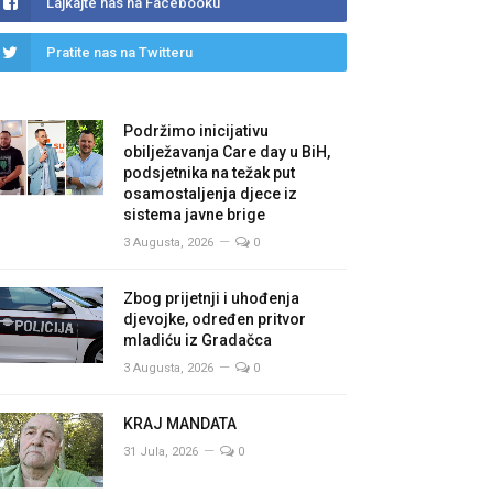
Lajkajte nas na Facebooku
Pratite nas na Twitteru
Podržimo inicijativu
obilježavanja Care day u BiH,
podsjetnika na težak put
osamostaljenja djece iz
sistema javne brige
3 Augusta, 2026
0
Zbog prijetnji i uhođenja
djevojke, određen pritvor
mladiću iz Gradačca
3 Augusta, 2026
0
KRAJ MANDATA
31 Jula, 2026
0