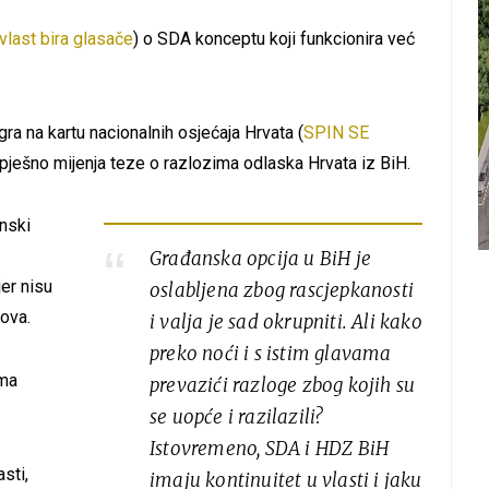
last bira glasače
) o SDA konceptu koji funkcionira već
ra na kartu nacionalnih osjećaja Hrvata
(
SPIN SE
spješno mijenja teze o razlozima odlaska Hrvata iz BiH.
nski
Građanska opcija u BiH je
jer nisu
oslabljena zbog rascjepkanosti
ova.
i valja je sad okrupniti. Ali kako
preko noći i s istim glavama
ima
prevazići razloge zbog kojih su
se uopće i razilazili?
Istovremeno, SDA i HDZ BiH
sti,
imaju kontinuitet u vlasti i jaku