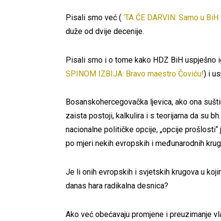
Pisali smo već (
‘TA ĆE DARVIN: Samo u BiH v
duže od dvije decenije.
Pisali smo i o tome kako HDZ BiH uspješno ig
SPINOM IZBIJA: Bravo maestro Čoviću!
)
i u
Bosanskohercegovačka ljevica, ako ona sušti
zaista postoji, kalkulira i s teorijama da su bh.
nacionalne političke opcije, „opcije prošlosti“ 
po mjeri nekih evropskih i međunarodnih krug
Je li onih evropskih i svjetskih krugova u koj
danas hara radikalna desnica?
Ako već obećavaju promjene i preuzimanje vla