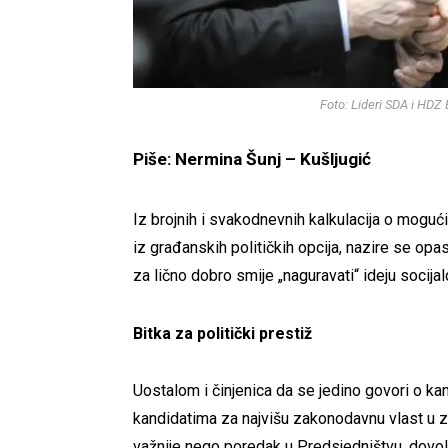
Foto: Lideri SDA i HDZ 
Piše: Nermina Šunj – Kušljugić
Iz brojnih i svakodnevnih kalkulacija o mog
iz građanskih političkih opcija, nazire se opas
za lično dobro smije „naguravati“ ideju socija
Bitka za politički prestiž
Uostalom i činjenica da se jedino govori o k
kandidatima za najvišu zakonodavnu vlast u ze
važnije nego poredak u Predsjedništvu, dovol