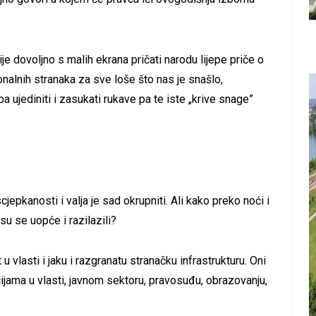
ije dovoljno s malih ekrana pričati narodu lijepe priče o
ionalnih stranaka za sve loše što nas je snašlo,
 ujediniti i zasukati rukave pa te iste „krive snage”
epkanosti i valja je sad okrupniti. Ali kako preko noći i
su se uopće i razilazili?
 vlasti i jaku i razgranatu stranačku infrastrukturu. Oni
ijama u vlasti, javnom sektoru, pravosuđu, obrazovanju,