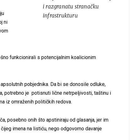
i razgranatu stranačku
ju
infrastrukturu
j ni
avom
šno funkcionirali s potencijalnim koalicionim
 apsolutnih pobjednika. Da bi se donosile odluke,
, potrebno je potisnuti lične netrpeljivosti, taštinu i
a iz omraženih političkih redova.
sača, posebno onih što apstiniraju od glasanja, jer im
o čijeg imena na listiću, nego odgovorno davanje