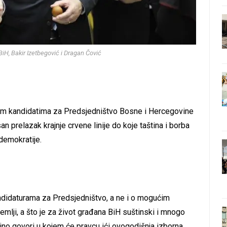
BiH, Bakir Izetbegović i Dragan Čović
ućim kandidatima za Predsjedništvo Bosne i Hercegovine
an prelazak krajnje crvene linije do koje taština i borba
ldemokratije.
andidaturama za Predsjedništvo, a ne i o mogućim
mlji, a što je za život građana BiH suštinski i mnogo
jno govori u kojem će pravcu ići ovogodišnja izborna