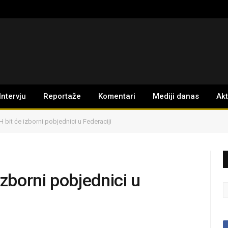
Intervju
Reportaže
Komentari
Mediji danas
Ak
 bit će izborni pobjednici u Federaciji
izborni pobjednici u