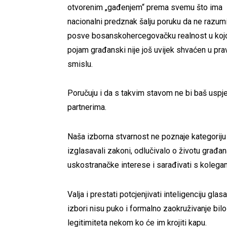
otvorenim „gađenjem“ prema svemu što ima
nacionalni predznak šalju poruku da ne razumi
posve bosanskohercegovačku realnost u kojo
pojam građanski nije još uvijek shvaćen u pr
smislu.
Poručuju i da s takvim stavom ne bi baš uspje
partnerima.
Naša izborna stvarnost ne poznaje kategoriju
izglasavali zakoni, odlučivalo o životu građana
uskostranačke interese i sarađivati s kolegam
Valja i prestati potcjenjivati inteligenciju gla
izbori nisu puko i formalno zaokruživanje bil
legitimiteta nekom ko će im krojiti kapu.