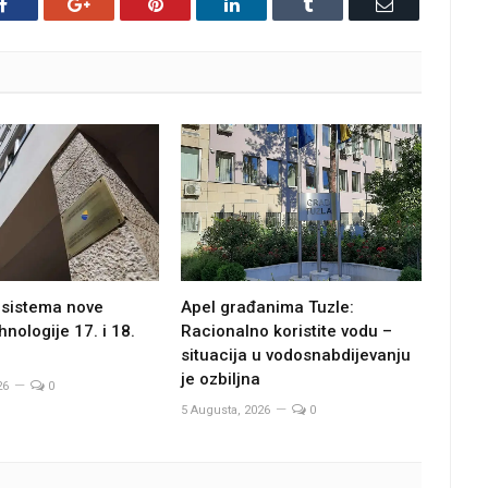
Facebook
Google+
Pinterest
LinkedIn
Tumblr
Email
 sistema nove
Apel građanima Tuzle:
hnologije 17. i 18.
Racionalno koristite vodu –
situacija u vodosnabdijevanju
je ozbiljna
26
0
5 Augusta, 2026
0