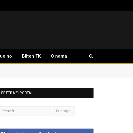
tuelno
Bilten TK
O nama
PRETRAŽI PORTAL