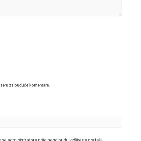
wseru za buduće komentare.
ne administratora prije nego budu vidljivi na portalu.