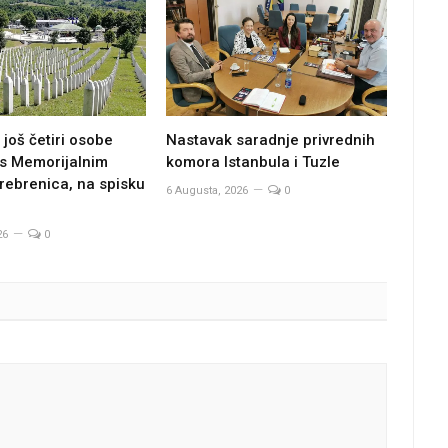
još četiri osobe
Nastavak saradnje privrednih
s Memorijalnim
komora Istanbula i Tuzle
rebrenica, na spisku
6 Augusta, 2026
0
6
26
0