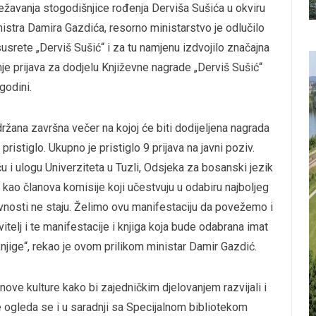
ežavanja stogodišnjice rođenja Derviša Sušića u okviru
istra Damira Gazdića, resorno ministarstvo je odlučilo
srete „Derviš Sušić“ i za tu namjenu izdvojilo značajna
nje prijava za dodjelu Književne nagrade „Derviš Sušić“
godini.
ržana završna večer na kojoj će biti dodijeljena nagrada
 pristiglo. Ukupno je pristiglo 9 prijava na javni poziv.
 ću i ulogu Univerziteta u Tuzli, Odsjeka za bosanski jezik
a kao članova komisije koji učestvuju u odabiru najboljeg
ivnosti ne staju. Želimo ovu manifestaciju da povežemo i
telj i te manifestacije i knjiga koja bude odabrana imat
njige“, rekao je ovom prilikom ministar Damir Gazdić.
ve kulture kako bi zajedničkim djelovanjem razvijali i
e ogleda se i u saradnji sa Specijalnom bibliotekom