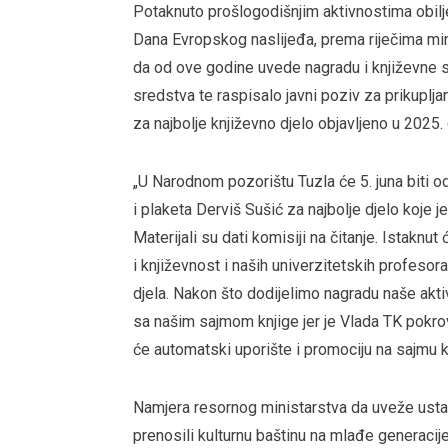
Potaknuto prošlogodišnjim aktivnostima obilj
Dana Evropskog naslijeđa, prema riječima min
da od ove godine uvede nagradu i književne su
sredstva te raspisalo javni poziv za prikuplja
za najbolje književno djelo objavljeno u 2025. 
„U Narodnom pozorištu Tuzla će 5. juna biti od
i plaketa Derviš Sušić za najbolje djelo koje je
Materijali su dati komisiji na čitanje. Istaknut
i književnost i naših univerzitetskih profesor
djela. Nakon što dodijelimo nagradu naše akt
sa našim sajmom knjige jer je Vlada TK pokrovi
će automatski uporište i promociju na sajmu k
Namjera resornog ministarstva da uveže ustano
prenosili kulturnu baštinu na mlađe generacij