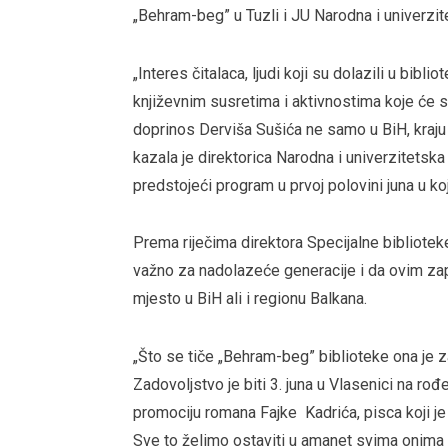
„Behram-beg” u Tuzli i JU Narodna i univerzit
„Interes čitalaca, ljudi koji su dolazili u bib
književnim susretima i aktivnostima koje će s
doprinos Derviša Sušića ne samo u BiH, kraju 
kazala je direktorica Narodna i univerzitetska
predstojeći program u prvoj polovini juna u k
Prema riječima direktora Specijalne bibliote
važno za nadolazeće generacije i da ovim z
mjesto u BiH ali i regionu Balkana.
„Što se tiče „Behram-beg” biblioteke ona je
Zadovoljstvo je biti 3. juna u Vlasenici na r
promociju romana Fajke Kadrića, pisca koji je 
Sve to želimo ostaviti u amanet svima onima ko