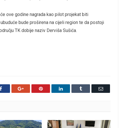
će ove godine nagrada kao pilot projekat biti
 ubuduće bude proširena na cijeli region te da postoji
području TK dobije naziv Derviša Sušića.
Facebook
Google+
Pinterest
LinkedIn
Tumblr
Email