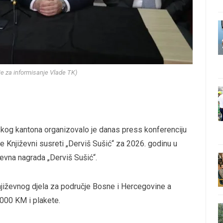
nje za informisanje Vlade TK)
nskog kantona organizovalo je danas press konferenciju
e Književni susreti „Derviš Sušić“ za 2026. godinu u
iževna nagrada „Derviš Sušić“.
književnog djela za područje Bosne i Hercegovine a
000 KM i plakete.