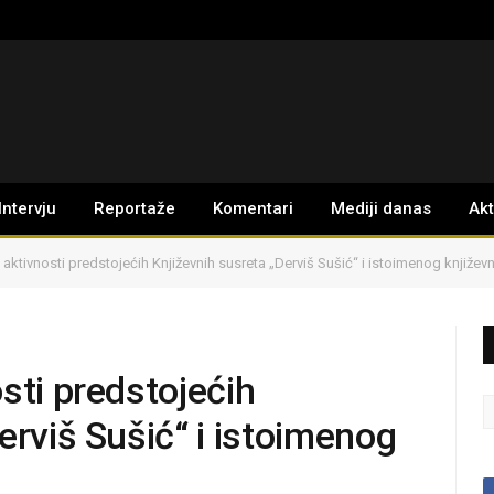
Intervju
Reportaže
Komentari
Mediji danas
Ak
 aktivnosti predstojećih Književnih susreta „Derviš Sušić“ i istoimenog knjiže
sti predstojećih
erviš Sušić“ i istoimenog