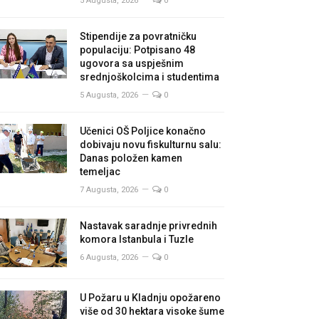
5 Augusta, 2026
0
Stipendije za povratničku
populaciju: Potpisano 48
ugovora sa uspješnim
srednjoškolcima i studentima
5 Augusta, 2026
0
Učenici OŠ Poljice konačno
dobivaju novu fiskulturnu salu:
Danas položen kamen
temeljac
7 Augusta, 2026
0
Nastavak saradnje privrednih
komora Istanbula i Tuzle
6 Augusta, 2026
0
U Požaru u Kladnju opožareno
više od 30 hektara visoke šume