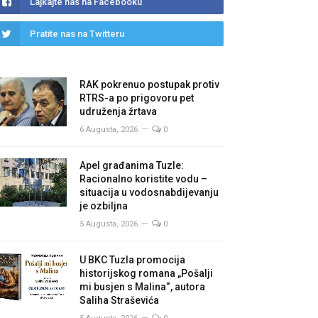
Lajkajte nas na Facebooku
Pratite nas na Twitteru
RAK pokrenuo postupak protiv
RTRS-a po prigovoru pet
udruženja žrtava
6 Augusta, 2026
0
Apel građanima Tuzle:
Racionalno koristite vodu –
situacija u vodosnabdijevanju
je ozbiljna
5 Augusta, 2026
0
U BKC Tuzla promocija
historijskog romana „Pošalji
mi busjen s Malina“, autora
Saliha Straševića