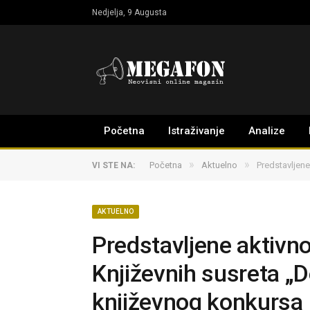
Nedjelja, 9 Augusta
Početna
Istraživanje
Analize
»
»
Početna
Aktuelno
Predstavljene
VI STE NA:
AKTUELNO
Predstavljene aktivno
Književnih susreta „D
književnog konkursa