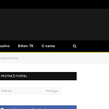
tuelno
Bilten TK
O nama
vnog konkursa
PRETRAŽI PORTAL