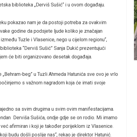
etska biblioteka „Derviš Sušić“ i u ovom događaju.
lioteku pokazao nam je da postoji potreba za ovakvim
vake godine da podsjete ljude koliko je značajan
između Tuzle i Vlasenice, nego u cijelom regionu“,
 biblioteka “Derviš Sušić” Sanja Dukić prezentujući
ojem će biti organizovano desetak događaja.
ke „Behram-beg” u Tuzli Ahmeda Hatunića sve ovo je vrlo
apočinjemo s važnom nagradom koja će imati svoje
 zajedno sa svim drugima u svim ovim manifestacijama.
ođendan Derviša Sušića, ondje gdje se on rodio. Mi imamo
već afirmiran i koji je također porijeklom iz Vlasenice.
ji budu došli poslije nas“, rekao je direktor Hatunić.