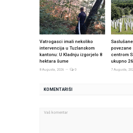
Vatrogasci imali nekoliko
Saslušane 
intervencija u Tuzlanskom
povezane 
kantonu: U Kladnju izgorjelo 8
centrom S
hektara šume
ukupno 2
8 Augusta, 2026
0
7 Augusta, 20
KOMENTARIŠI