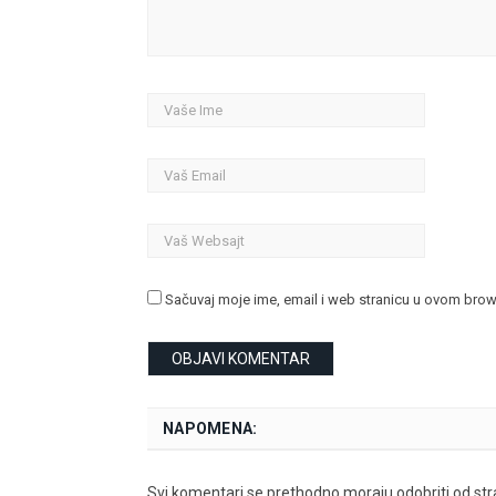
Sačuvaj moje ime, email i web stranicu u ovom bro
NAPOMENA:
Svi komentari se prethodno moraju odobriti od stra