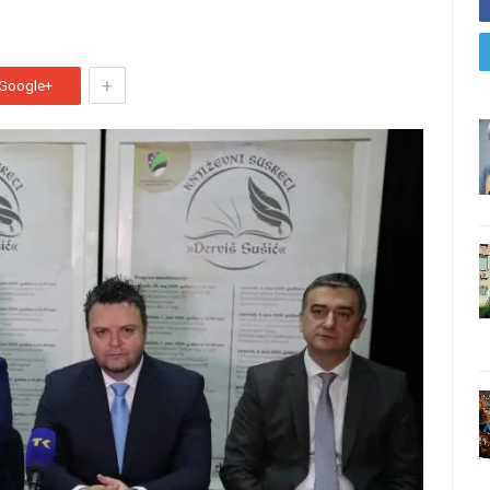
+
Google+