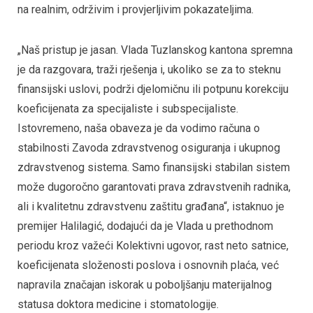
na realnim, održivim i provjerljivim pokazateljima.
„Naš pristup je jasan. Vlada Tuzlanskog kantona spremna
je da razgovara, traži rješenja i, ukoliko se za to steknu
finansijski uslovi, podrži djelomičnu ili potpunu korekciju
koeficijenata za specijaliste i subspecijaliste.
Istovremeno, naša obaveza je da vodimo računa o
stabilnosti Zavoda zdravstvenog osiguranja i ukupnog
zdravstvenog sistema. Samo finansijski stabilan sistem
može dugoročno garantovati prava zdravstvenih radnika,
ali i kvalitetnu zdravstvenu zaštitu građana“, istaknuo je
premijer Halilagić, dodajući da je Vlada u prethodnom
periodu kroz važeći Kolektivni ugovor, rast neto satnice,
koeficijenata složenosti poslova i osnovnih plaća, već
napravila značajan iskorak u poboljšanju materijalnog
statusa doktora medicine i stomatologije.