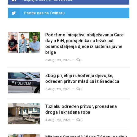
Pratite nas na Twitteru
Podržimo inicijativu obilježavanja Care
day u BiH, podsjetnika na težak put
osamostaljenja djece iz sistema javne
brige
3 Augusta, 2026
0
Zbog prijetnji i uhođenja djevojke,
određen pritvor mladiću iz Gradačca
3 Augusta, 2026
0
Tuzlaku određen pritvor, pronađena
droga i ukradena roba
4 Augusta, 2026
0