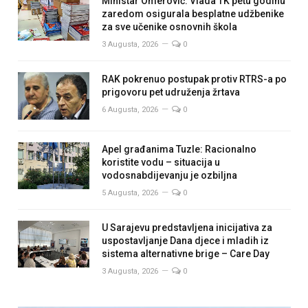
Ministar Omerović: Vlada TK petu godinu
zaredom osigurala besplatne udžbenike
za sve učenike osnovnih škola
3 Augusta, 2026
0
RAK pokrenuo postupak protiv RTRS-a po
prigovoru pet udruženja žrtava
6 Augusta, 2026
0
Apel građanima Tuzle: Racionalno
koristite vodu – situacija u
vodosnabdijevanju je ozbiljna
5 Augusta, 2026
0
U Sarajevu predstavljena inicijativa za
uspostavljanje Dana djece i mladih iz
sistema alternativne brige – Care Day
3 Augusta, 2026
0