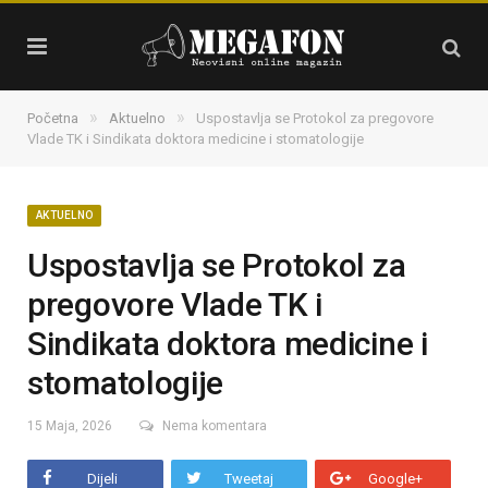
»
»
Početna
Aktuelno
Uspostavlja se Protokol za pregovore
Vlade TK i Sindikata doktora medicine i stomatologije
AKTUELNO
Uspostavlja se Protokol za
pregovore Vlade TK i
Sindikata doktora medicine i
stomatologije
15 Maja, 2026
Nema komentara
Dijeli
Tweetaj
Google+