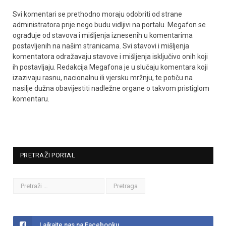
Svi komentari se prethodno moraju odobriti od strane
administratora prije nego budu vidljivi na portalu. Megafon se
ograđuje od stavova i mišljenja iznesenih u komentarima
postavljenih na našim stranicama. Svi stavovi i mišljenja
komentatora odražavaju stavove i mišljenja isključivo onih koji
ih postavljaju. Redakcija Megafona je u slučaju komentara koji
izazivaju rasnu, nacionalnu ili vjersku mržnju, te potiču na
nasilje dužna obavijestiti nadležne organe o takvom pristiglom
komentaru.
PRETRAŽI PORTAL
Lajkajte nas na Facebooku