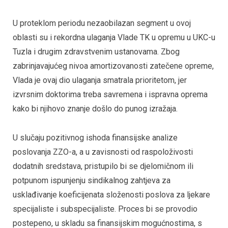
U proteklom periodu nezaobilazan segment u ovoj
oblasti su i rekordna ulaganja Vlade TK u opremu u UKC-u
Tuzla i drugim zdravstvenim ustanovama. Zbog
zabrinjavajućeg nivoa amortizovanosti zatečene opreme,
Vlada je ovaj dio ulaganja smatrala prioritetom, jer
izvrsnim doktorima treba savremena i ispravna oprema
kako bi njihovo znanje došlo do punog izražaja.
U slučaju pozitivnog ishoda finansijske analize
poslovanja ZZO-a, a u zavisnosti od raspoloživosti
dodatnih sredstava, pristupilo bi se djelomičnom ili
potpunom ispunjenju sindikalnog zahtjeva za
usklađivanje koeficijenata složenosti poslova za ljekare
specijaliste i subspecijaliste. Proces bi se provodio
postepeno, u skladu sa finansijskim mogućnostima, s