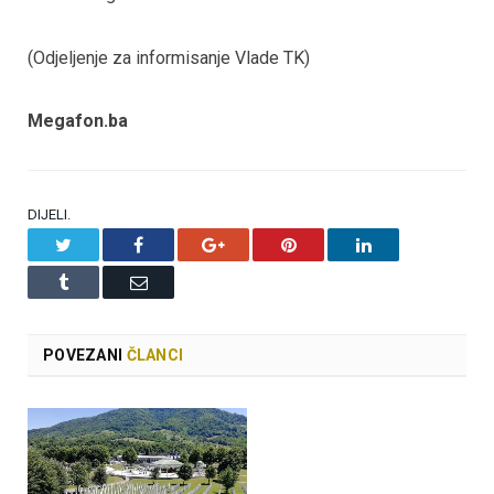
(Odjeljenje za informisanje Vlade TK)
Megafon.ba
DIJELI.
Twitter
Facebook
Google+
Pinterest
LinkedIn
Tumblr
Email
POVEZANI
ČLANCI