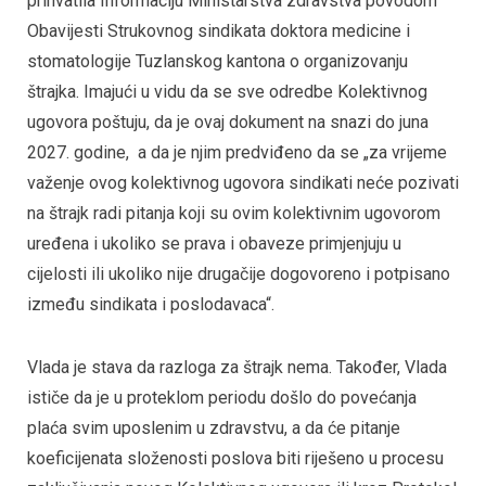
prihvatila Informaciju Ministarstva zdravstva povodom
Obavijesti Strukovnog sindikata doktora medicine i
stomatologije Tuzlanskog kantona o organizovanju
štrajka. Imajući u vidu da se sve odredbe Kolektivnog
ugovora poštuju, da je ovaj dokument na snazi do juna
2027. godine, a da je njim predviđeno da se „za vrijeme
važenje ovog kolektivnog ugovora sindikati neće pozivati
na štrajk radi pitanja koji su ovim kolektivnim ugovorom
uređena i ukoliko se prava i obaveze primjenjuju u
cijelosti ili ukoliko nije drugačije dogovoreno i potpisano
između sindikata i poslodavaca“.
Vlada je stava da razloga za štrajk nema. Također, Vlada
ističe da je u proteklom periodu došlo do povećanja
plaća svim uposlenim u zdravstvu, a da će pitanje
koeficijenata složenosti poslova biti riješeno u procesu