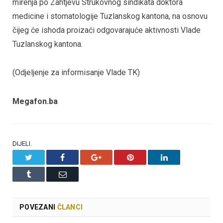
mirenja po Zahtjevu Strukovnog sindikata doktora
medicine i stomatologije Tuzlanskog kantona, na osnovu
čijeg će ishoda proizaći odgovarajuće aktivnosti Vlade
Tuzlanskog kantona.
(Odjeljenje za informisanje Vlade TK)
Megafon.ba
DIJELI.
Twitter
Facebook
Google+
Pinterest
LinkedIn
Tumblr
Email
POVEZANI
ČLANCI