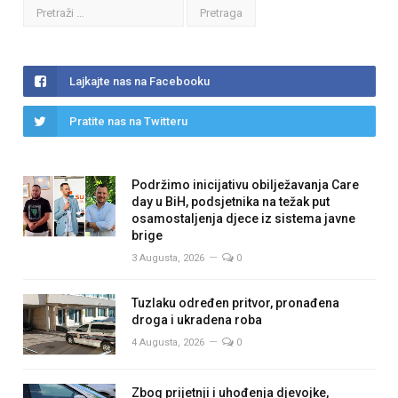
Lajkajte nas na Facebooku
Pratite nas na Twitteru
Podržimo inicijativu obilježavanja Care
day u BiH, podsjetnika na težak put
osamostaljenja djece iz sistema javne
brige
3 Augusta, 2026
0
Tuzlaku određen pritvor, pronađena
droga i ukradena roba
4 Augusta, 2026
0
Zbog prijetnji i uhođenja djevojke,