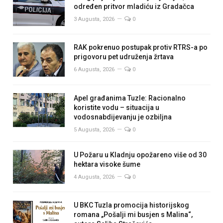
određen pritvor mladiću iz Gradačca
3 Augusta, 2026
0
RAK pokrenuo postupak protiv RTRS-a po
prigovoru pet udruženja žrtava
6 Augusta, 2026
0
Apel građanima Tuzle: Racionalno
koristite vodu – situacija u
vodosnabdijevanju je ozbiljna
5 Augusta, 2026
0
U Požaru u Kladnju opožareno više od 30
hektara visoke šume
4 Augusta, 2026
0
U BKC Tuzla promocija historijskog
romana „Pošalji mi busjen s Malina“,