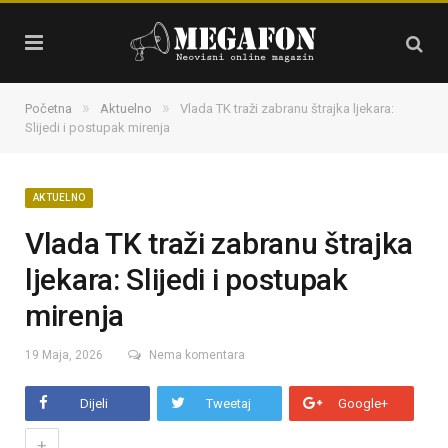
»
»
Početna
Aktuelno
Vlada TK traži zabranu štrajka ljekara:
Slijedi i postupak mirenja
AKTUELNO
Vlada TK traži zabranu štrajka
ljekara: Slijedi i postupak
mirenja
19 Maja, 2026
Nema komentara
Dijeli
Tweetaj
Google+
+