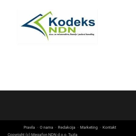
Pravila
O nama
Redakcija
Marketing
Kontakt
Copyright (c) Megafon NDN d.o.o. Tuzla