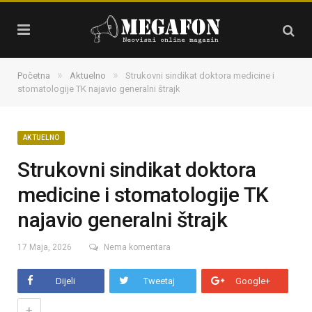
»
»
Početna
Aktuelno
Strukovni sindikat doktora medicine i
stomatologije TK najavio generalni štrajk
AKTUELNO
Strukovni sindikat doktora
medicine i stomatologije TK
najavio generalni štrajk
17 Maja, 2026
Nema komentara
Dijeli
Tweetaj
Google+
+