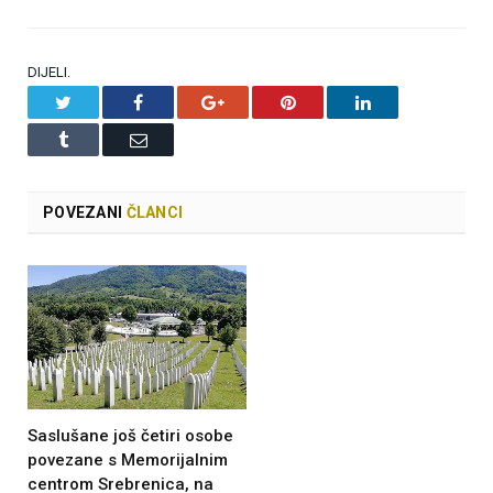
DIJELI.
Twitter
Facebook
Google+
Pinterest
LinkedIn
Tumblr
Email
POVEZANI
ČLANCI
Saslušane još četiri osobe
povezane s Memorijalnim
centrom Srebrenica, na