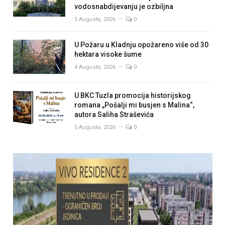
vodosnabdijevanju je ozbiljna
5 Augusta, 2026
0
U Požaru u Kladnju opožareno više od 30
hektara visoke šume
4 Augusta, 2026
0
U BKC Tuzla promocija historijskog
romana „Pošalji mi busjen s Malina“,
autora Saliha Straševića
5 Augusta, 2026
0