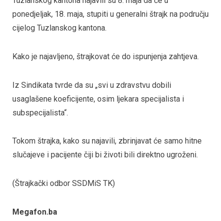
Tuzlanskog kantona najavili su 8. maja da će u
ponedjeljak, 18. maja, stupiti u generalni štrajk na području
cijelog Tuzlanskog kantona.
Kako je najavljeno, štrajkovat će do ispunjenja zahtjeva.
Iz Sindikata tvrde da su „svi u zdravstvu dobili
usaglašene koeficijente, osim ljekara specijalista i
subspecijalista“.
Tokom štrajka, kako su najavili, zbrinjavat će samo hitne
slučajeve i pacijente čiji bi životi bili direktno ugroženi.
(Štrajkački odbor SSDMiS TK)
Megafon.ba