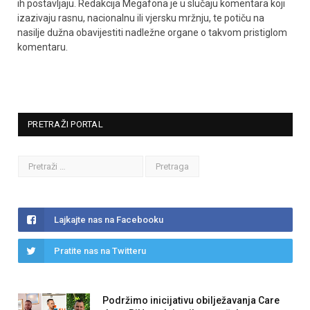
ih postavljaju. Redakcija Megafona je u slučaju komentara koji
izazivaju rasnu, nacionalnu ili vjersku mržnju, te potiču na
nasilje dužna obavijestiti nadležne organe o takvom pristiglom
komentaru.
PRETRAŽI PORTAL
Lajkajte nas na Facebooku
Pratite nas na Twitteru
Podržimo inicijativu obilježavanja Care