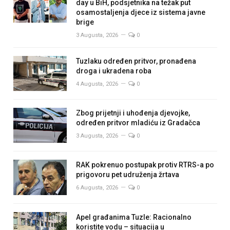
day u BiH, podsjetnika na težak put
osamostaljenja djece iz sistema javne
brige
3 Augusta, 2026
0
Tuzlaku određen pritvor, pronađena
droga i ukradena roba
4 Augusta, 2026
0
Zbog prijetnji i uhođenja djevojke,
određen pritvor mladiću iz Gradačca
3 Augusta, 2026
0
RAK pokrenuo postupak protiv RTRS-a po
prigovoru pet udruženja žrtava
6 Augusta, 2026
0
Apel građanima Tuzle: Racionalno
koristite vodu – situacija u