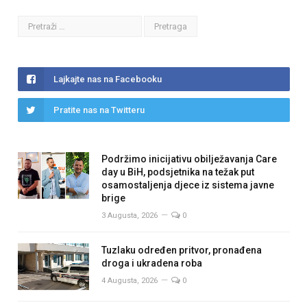
Lajkajte nas na Facebooku
Pratite nas na Twitteru
Podržimo inicijativu obilježavanja Care
day u BiH, podsjetnika na težak put
osamostaljenja djece iz sistema javne
brige
3 Augusta, 2026
0
Tuzlaku određen pritvor, pronađena
droga i ukradena roba
4 Augusta, 2026
0