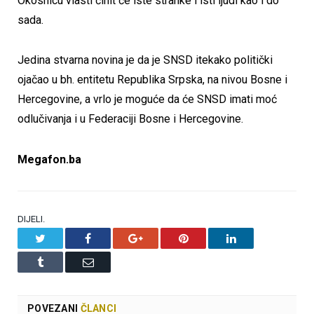
Okosnicu vlasti činit će iste stranke i isti ljudi kao i do
sada.
Jedina stvarna novina je da je SNSD itekako politički
ojačao u bh. entitetu Republika Srpska, na nivou Bosne i
Hercegovine, a vrlo je moguće da će SNSD imati moć
odlučivanja i u Federaciji Bosne i Hercegovine.
Megafon.ba
DIJELI.
Twitter
Facebook
Google+
Pinterest
LinkedIn
Tumblr
Email
POVEZANI
ČLANCI