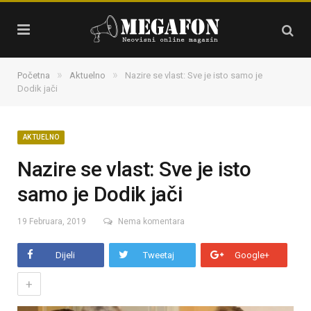
»
»
Početna
Aktuelno
Nazire se vlast: Sve je isto samo je
Dodik jači
AKTUELNO
Nazire se vlast: Sve je isto
samo je Dodik jači
19 Februara, 2019
Nema komentara
Dijeli
Tweetaj
Google+
+