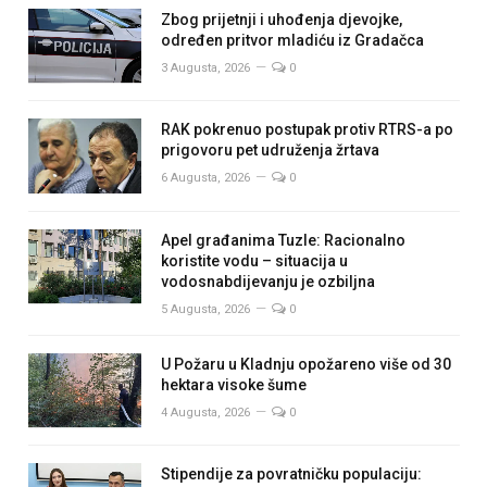
Zbog prijetnji i uhođenja djevojke,
određen pritvor mladiću iz Gradačca
3 Augusta, 2026
0
RAK pokrenuo postupak protiv RTRS-a po
prigovoru pet udruženja žrtava
6 Augusta, 2026
0
Apel građanima Tuzle: Racionalno
koristite vodu – situacija u
vodosnabdijevanju je ozbiljna
5 Augusta, 2026
0
U Požaru u Kladnju opožareno više od 30
hektara visoke šume
4 Augusta, 2026
0
Stipendije za povratničku populaciju: