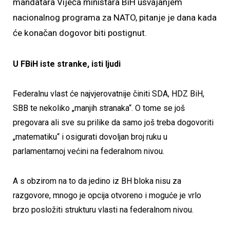
mandatara Vijeća ministara BiH usvajanjem
nacionalnog programa za NATO, pitanje je dana kada
će konačan dogovor biti postignut.
U FBiH iste stranke, isti ljudi
Federalnu vlast će najvjerovatnije činiti SDA, HDZ BiH,
SBB te nekoliko „manjih stranaka“. O tome se još
pregovara ali sve su prilike da samo još treba dogovoriti
„matematiku“ i osigurati dovoljan broj ruku u
parlamentarnoj većini na federalnom nivou.
A s obzirom na to da jedino iz BH bloka nisu za
razgovore, mnogo je opcija otvoreno i moguće je vrlo
brzo posložiti strukturu vlasti na federalnom nivou.