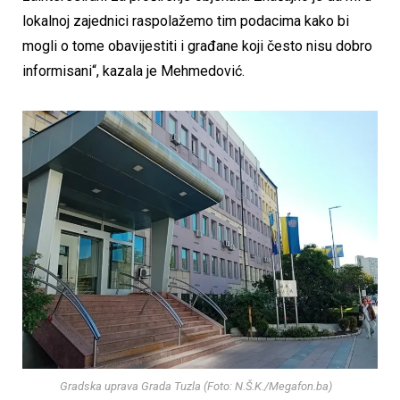
lokalnoj zajednici raspolažemo tim podacima kako bi
mogli o tome obavijestiti i građane koji često nisu dobro
informisani“, kazala je Mehmedović.
Gradska uprava Grada Tuzla (Foto: N.Š.K./Megafon.ba)