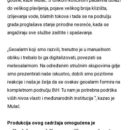
godine, kaže Mulać. S tolikom količinom padavina dolazi
do velikog plavljenja, pojave velikog broja klizišta,
izlijevanja vode, blatnih tokova i tada se na području
grada proglašava stanje prirodne nesreće, kada se
angažiraju sve službe zaštite i spašavanja.
„Geoalarm koji smo razvili, trenutno je u manuelnom
obliku i trebalo bi ga digitalizovati, povezati sa
meteoalarmom. Na određenim stručnim skupovima gdje
smo prezentirali naše iskustvo, dobili smo pozitivne
reakcije i naša je želja da se ovakav geoalarm formira na
kompletnom području BiH. Tu nam je potrebna podrška
viših nivoa vlasti i međunarodnih institucija “, kazao je
Mulać.
Produkcija ovog sadržaja omogućena je