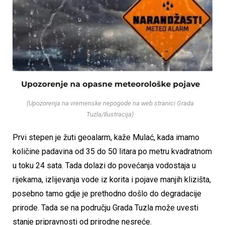
(Upozorenja na vremenske nepogode na web stranici Grada
Tuzla/Ilustracija)
Prvi stepen je žuti geoalarm, kaže Mulać, kada imamo
količine padavina od 35 do 50 litara po metru kvadratnom
u toku 24 sata. Tada dolazi do povećanja vodostaja u
rijekama, izlijevanja vode iz korita i pojave manjih klizišta,
posebno tamo gdje je prethodno došlo do degradacije
prirode. Tada se na području Grada Tuzla može uvesti
stanje pripravnosti od prirodne nesreće.