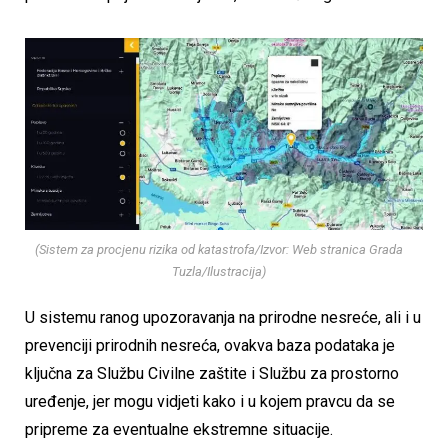
(Sistem za procjenu rizika od katastrofa/Izvor: Web stranica Grada
Tuzla/Ilustracija)
U sistemu ranog upozoravanja na prirodne nesreće, ali i u
prevenciji prirodnih nesreća, ovakva baza podataka je
ključna za Službu Civilne zaštite i Službu za prostorno
uređenje, jer mogu vidjeti kako i u kojem pravcu da se
pripreme za eventualne ekstremne situacije.