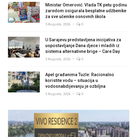
Ministar Omerović: Vlada TK petu godinu
zaredom osigurala besplatne udžbenike
za sve učenike osnovnih škola
3 Augusta, 2026
0
U Sarajevu predstavljena inicijativa za
uspostavljanje Dana djece i mladih iz
sistema alternativne brige – Care Day
3 Augusta, 2026
0
Apel građanima Tuzle: Racionalno
koristite vodu – situacija u
vodosnabdijevanju je ozbiljna
5 Augusta, 2026
0