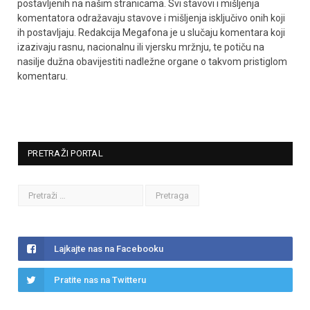
postavljenih na našim stranicama. Svi stavovi i mišljenja
komentatora odražavaju stavove i mišljenja isključivo onih koji
ih postavljaju. Redakcija Megafona je u slučaju komentara koji
izazivaju rasnu, nacionalnu ili vjersku mržnju, te potiču na
nasilje dužna obavijestiti nadležne organe o takvom pristiglom
komentaru.
PRETRAŽI PORTAL
Lajkajte nas na Facebooku
Pratite nas na Twitteru