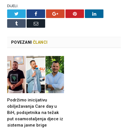
DIJELI.
Twitter
Facebook
Google+
Pinterest
LinkedIn
Tumblr
Email
POVEZANI
ČLANCI
Podržimo inicijativu
obilježavanja Care day u
BiH, podsjetnika na težak
put osamostaljenja djece iz
sistema javne brige