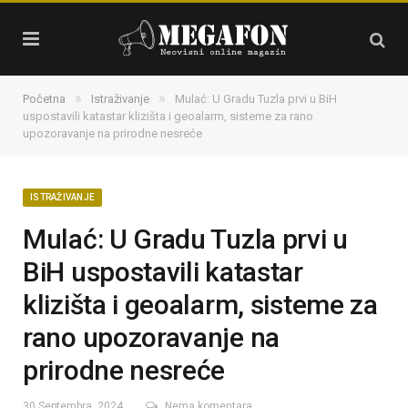
»
»
Početna
Istraživanje
Mulać: U Gradu Tuzla prvi u BiH
uspostavili katastar klizišta i geoalarm, sisteme za rano
upozoravanje na prirodne nesreće
ISTRAŽIVANJE
Mulać: U Gradu Tuzla prvi u
BiH uspostavili katastar
klizišta i geoalarm, sisteme za
rano upozoravanje na
prirodne nesreće
30 Septembra, 2024
Nema komentara