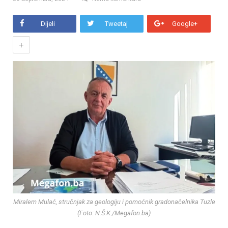
Dijeli
Tweetaj
Google+
+
Miralem Mulać, stručnjak za geologiju i pomoćnik gradonačelnika Tuzle
(Foto: N.Š.K./Megafon.ba)