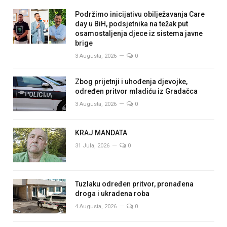
Podržimo inicijativu obilježavanja Care
day u BiH, podsjetnika na težak put
osamostaljenja djece iz sistema javne
brige
3 Augusta, 2026
0
Zbog prijetnji i uhođenja djevojke,
određen pritvor mladiću iz Gradačca
3 Augusta, 2026
0
KRAJ MANDATA
31 Jula, 2026
0
Tuzlaku određen pritvor, pronađena
droga i ukradena roba
4 Augusta, 2026
0