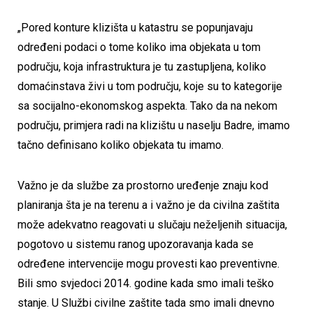
„Pored konture klizišta u katastru se popunjavaju
određeni podaci o tome koliko ima objekata u tom
području, koja infrastruktura je tu zastupljena, koliko
domaćinstava živi u tom području, koje su to kategorije
sa socijalno-ekonomskog aspekta. Tako da na nekom
području, primjera radi na klizištu u naselju Badre, imamo
tačno definisano koliko objekata tu imamo.
Važno je da službe za prostorno uređenje znaju kod
planiranja šta je na terenu a i važno je da civilna zaštita
može adekvatno reagovati u slučaju neželjenih situacija,
pogotovo u sistemu ranog upozoravanja kada se
određene intervencije mogu provesti kao preventivne.
Bili smo svjedoci 2014. godine kada smo imali teško
stanje. U Službi civilne zaštite tada smo imali dnevno