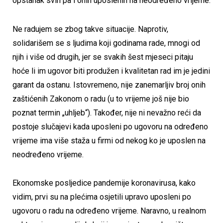
opstanak svih pa i onih uposlenih na neodređeno vrijeme.
Ne radujem se zbog takve situacije. Naprotiv,
solidarišem se s ljudima koji godinama rade, mnogi od
njih i više od drugih, jer se svakih šest mjeseci pitaju
hoće li im ugovor biti produžen i kvalitetan rad im je jedini
garant da ostanu. Istovremeno, nije zanemarljiv broj onih
zaštićenih Zakonom o radu (u to vrijeme još nije bio
poznat termin „uhljeb“). Također, nije ni nevažno reći da
postoje slučajevi kada uposleni po ugovoru na određeno
vrijeme ima više staža u firmi od nekog ko je uposlen na
neodređeno vrijeme.
Ekonomske posljedice pandemije koronavirusa, kako
vidim, prvi su na plećima osjetili upravo uposleni po
ugovoru o radu na određeno vrijeme. Naravno, u realnom