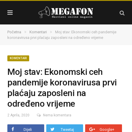
»
»
Početna
Komentari
Moj stav: Ekonomski ceh pandemije
koronavirusa prvi plaćaju zaposleni na određeno vrijeme
KOMENTARI
Moj stav: Ekonomski ceh
pandemije koronavirusa prvi
plaćaju zaposleni na
određeno vrijeme
2 Aprila, 2020
Nema komentara
Dijeli
Tweetaj
Google+