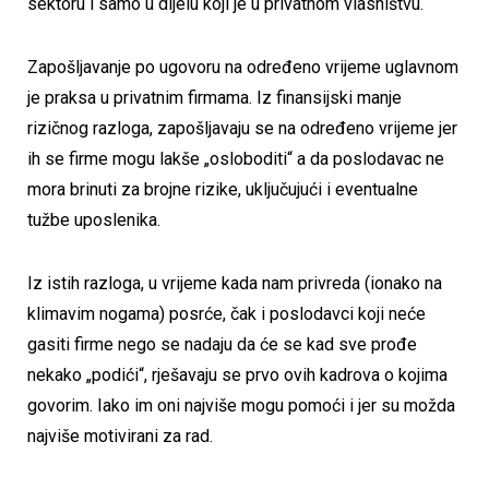
sektoru i samo u dijelu koji je u privatnom vlasništvu.
Zapošljavanje po ugovoru na određeno vrijeme uglavnom
je praksa u privatnim firmama. Iz finansijski manje
rizičnog razloga, zapošljavaju se na određeno vrijeme jer
ih se firme mogu lakše „osloboditi“ a da poslodavac ne
mora brinuti za brojne rizike, uključujući i eventualne
tužbe uposlenika.
Iz istih razloga, u vrijeme kada nam privreda (ionako na
klimavim nogama) posrće, čak i poslodavci koji neće
gasiti firme nego se nadaju da će se kad sve prođe
nekako „podići“, rješavaju se prvo ovih kadrova o kojima
govorim. Iako im oni najviše mogu pomoći i jer su možda
najviše motivirani za rad.