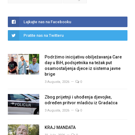
Lajkajte nas na Facebooku
Pratite nas na Twitteru
Podržimo inicijativu obilježavanja Care
day u BiH, podsjetnika na težak put
osamostaljenja djece iz sistema javne
brige
3 Augusta, 2026
0
Zbog prijetnji i uhođenja djevojke,
određen pritvor mladiću iz Gradačca
3 Augusta, 2026
0
KRAJ MANDATA