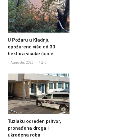
U Požaru u Kladnju
opožareno više od 30
hektara visoke šume
4 Augusta, 2026
0
Tuzlaku određen pritvor,
pronađena droga i
ukradena roba