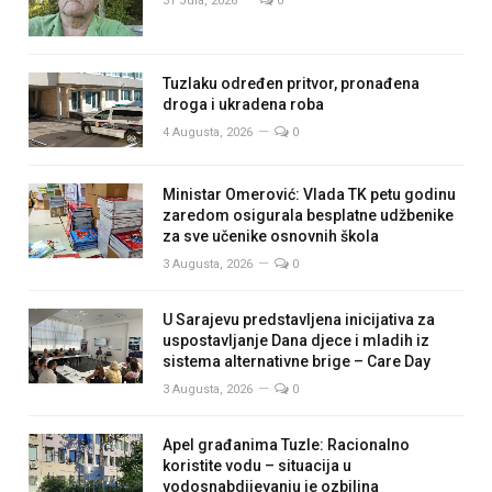
31 Jula, 2026
0
Tuzlaku određen pritvor, pronađena
droga i ukradena roba
4 Augusta, 2026
0
Ministar Omerović: Vlada TK petu godinu
zaredom osigurala besplatne udžbenike
za sve učenike osnovnih škola
3 Augusta, 2026
0
U Sarajevu predstavljena inicijativa za
uspostavljanje Dana djece i mladih iz
sistema alternativne brige – Care Day
3 Augusta, 2026
0
Apel građanima Tuzle: Racionalno
koristite vodu – situacija u
vodosnabdijevanju je ozbiljna