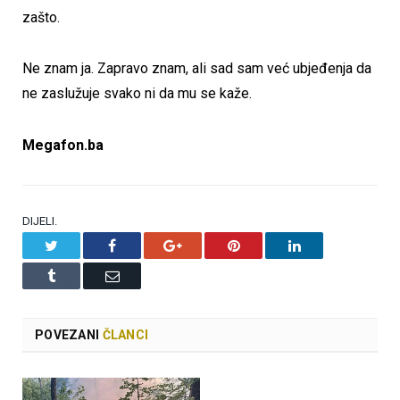
zašto.
Ne znam ja. Zapravo znam, ali sad sam već ubjeđenja da
ne zaslužuje svako ni da mu se kaže.
Megafon.ba
DIJELI.
Twitter
Facebook
Google+
Pinterest
LinkedIn
Tumblr
Email
POVEZANI
ČLANCI