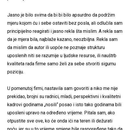
Jasno je bilo svima da bi bi bilo apsurdno da podržim
mjeru kojom ću i sebe ostaviti bez posla, ali odlučila sam
principijelno reagirati i jasno rekla šta mislim. A rekla sam
da je mjera bila, najblaže kazano, neozbiljna. Rekla sam
da mislim da autor ili uopće ne poznaje strukturu
uposlenih niti se razumije u ljudske resurse, ili nauštrb
kvaliteta rada firme samo želi za sebe stvoriti sigurnu
poziciju.
U pomenutoj firmi, nastavila sam govoriti a niko me nije
prekidao, brojni su radnici, mladi, perspektivni i kvalitetni
kadrovi godinama „nosili“ posao i isto tako godinama bili
uposleni upravo na određeno vrijeme. Pitala sam, ako
otpustite sve ove, ko će onda ići na teren ili dežurati
noću, jer su u to vrijeme smjene bile raspoređene tako da