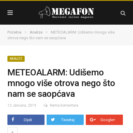
»
»
Početna
Analize
METEOALARM: Udišemo mnogo više
otrova nego što nam se saopćava
ANALIZE
METEOALARM: Udišemo
mnogo više otrova nego što
nam se saopćava
12 Januara, 2019
Nema komentara
Dijeli
Tweetaj
Google+
+