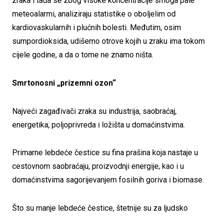
zraka i tada se zbog visoke koncentracije smoga pale
meteoalarmi, analiziraju statistike o oboljelim od
kardiovaskularnih i plućnih bolesti. Međutim, osim
sumpordioksida, udišemo otrove kojih u zraku ima tokom
cijele godine, a da o tome ne znamo ništa.
Smrtonosni „prizemni ozon“
Najveći zagađivači zraka su industrija, saobraćaj,
energetika, poljoprivreda i ložišta u domaćinstvima.
Primarne lebdeće čestice su fina prašina koja nastaje u
cestovnom saobraćaju, proizvodnji energije, kao i u
domaćinstvima sagorijevanjem fosilnih goriva i biomase.
Što su manje lebdeće čestice, štetnije su za ljudsko