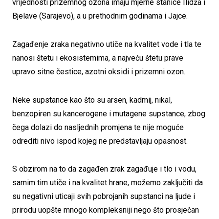
vrijednosti prizemnog ozona imaju mjerne stanice Ilidža i
Bjelave (Sarajevo), a u prethodnim godinama i Jajce.
Zagađenje zraka negativno utiče na kvalitet vode i tla te
nanosi štetu i ekosistemima, a najveću štetu prave
upravo sitne čestice, azotni oksidi i prizemni ozon.
Neke supstance kao što su arsen, kadmij, nikal,
benzopiren su kancerogene i mutagene supstance, zbog
čega dolazi do nasljednih promjena te nije moguće
odrediti nivo ispod kojeg ne predstavljaju opasnost.
S obzirom na to da zagađen zrak zagađuje i tlo i vodu,
samim tim utiče i na kvalitet hrane, možemo zaključiti da
su negativni uticaji svih pobrojanih supstanci na ljude i
prirodu uopšte mnogo kompleksniji nego što prosječan