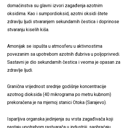
domaćinstva su glavni izvori zagađenja azotnim
oksidima. Kao i sumpordioksid, azotni oksidi štete
zdravlju ljudi stvaranjem sekundarnih čestica i doprinose
stvaranju kiselih kiša.
Amonijak se ispušta u atmosferu u aktivnostima
povezanim sa upotrebom azotnih đubriva u poljoprivredi.
Sastavni je dio sekundarnih čestica i veoma je opasan za
zdravlje ljudi.
Granična vrijednost srednje godišnje koncentracije
azotnog dioksida (40 mikrograma po metru kubnom)
prekoračena je na mjernoj stanici Otoka (Sarajevo).
Isparljiva organska jedinjenja su vrsta zagađivača koji
nastaju upotrebom rastvarača u industriji, saobraćaju,