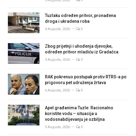
3 Augusta, 2026
0
Tuzlaku određen pritvor, pronađena
droga i ukradena roba
4 Augusta, 2026
0
Zbog prijetnji i uhođenja djevojke,
određen pritvor mladiću iz Gradačca
3 Augusta, 2026
0
RAK pokrenuo postupak protiv RTRS-a po
prigovoru pet udruženja žrtava
6 Augusta, 2026
0
Apel građanima Tuzle: Racionalno
koristite vodu – situacija u
vodosnabdijevanju je ozbiljna
5 Augusta, 2026
0