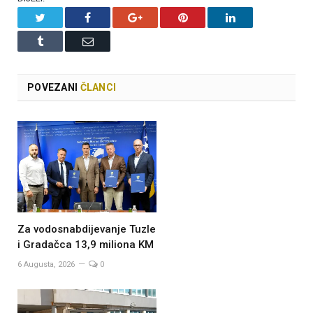
Twitter
Facebook
Google+
Pinterest
LinkedIn
Tumblr
Email
POVEZANI
ČLANCI
Za vodosnabdijevanje Tuzle
i Gradačca 13,9 miliona KM
6 Augusta, 2026
0