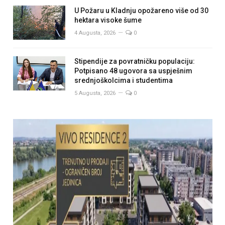
U Požaru u Kladnju opožareno više od 30
hektara visoke šume
4 Augusta, 2026
0
Stipendije za povratničku populaciju:
Potpisano 48 ugovora sa uspješnim
srednjoškolcima i studentima
5 Augusta, 2026
0