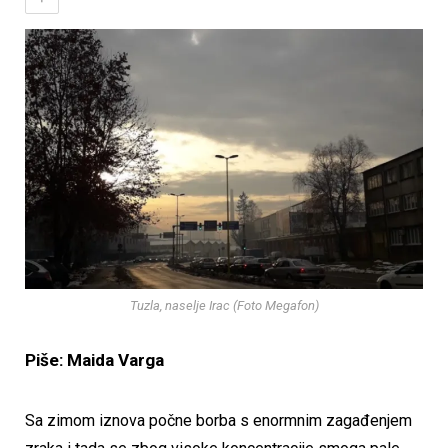
Tuzla, naselje Irac (Foto Megafon)
Piše: Maida Varga
Sa zimom iznova počne borba s enormnim zagađenjem