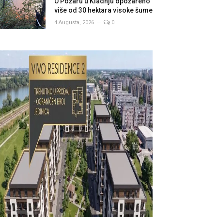
U Požaru u Kladnju opožareno
više od 30 hektara visoke šume
4 Augusta, 2026
0