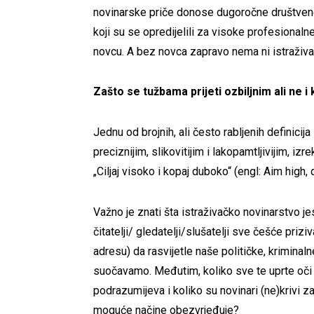
novinarske priče donose dugoročne društvene 
koji su se opredijelili za visoke profesionaln
novcu. A bez novca zapravo nema ni istraživa
Zašto se tužbama prijeti ozbiljnim ali ne 
Jednu od brojnih, ali često rabljenih definicij
preciznijim, slikovitijim i lakopamtljivijim, iz
„Ciljaj visoko i kopaj duboko“ (engl: Aim high, 
Važno je znati šta istraživačko novinarstvo je
čitatelji/ gledatelji/slušatelji sve češće priz
adresu) da rasvijetle naše političke, kriminal
suočavamo. Međutim, koliko sve te uprte oči 
podrazumijeva i koliko su novinari (ne)krivi z
moguće načine obezvrjeđuje?