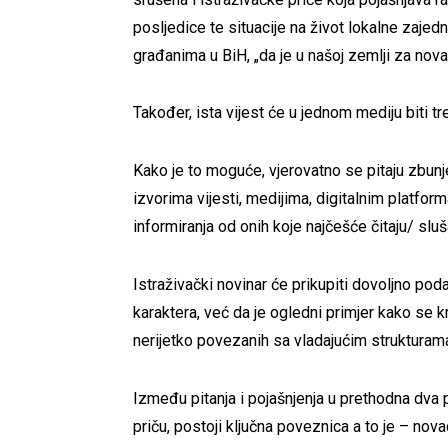
posljedice te situacije na život lokalne zaje
građanima u BiH, „da je u našoj zemlji za nov
Također, ista vijest će u jednom mediju biti t
Kako je to moguće, vjerovatno se pitaju zbunje
izvorima vijesti, medijima, digitalnim platfo
informiranja od onih koje najčešće čitaju/ sluš
Istraživački novinar će prikupiti dovoljno pod
karaktera, već da je ogledni primjer kako se k
nerijetko povezanih sa vladajućim strukturam
Između pitanja i pojašnjenja u prethodna dva 
priču, postoji ključna poveznica a to je – nov