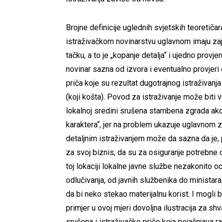
Brojne definicije uglednih svjetskih teoretičar
istraživačkom novinarstvu uglavnom imaju za
tačku, a to je „kopanje detalja“ i ujedno provje
novinar sazna od izvora i eventualno provjeri 
priča koje su rezultat dugotrajnog istraživanj
(koji košta). Povod za istraživanje može biti v
lokalnoj sredini srušena stambena zgrada ako 
karaktera“, jer na problem ukazuje uglavnom za
detaljnim istraživanjem može da sazna da je, pr
za svoj biznis, da su za osiguranje potrebne
toj lokaciji lokalne javne službe nezakonito o
odlučivanja, od javnih službenika do ministara l
da bi neko stekao materijalnu korist. I mogli b
primjer u ovoj mjeri dovoljna ilustracija za sh
srušena i istraživačke priče koja pojašnjava r