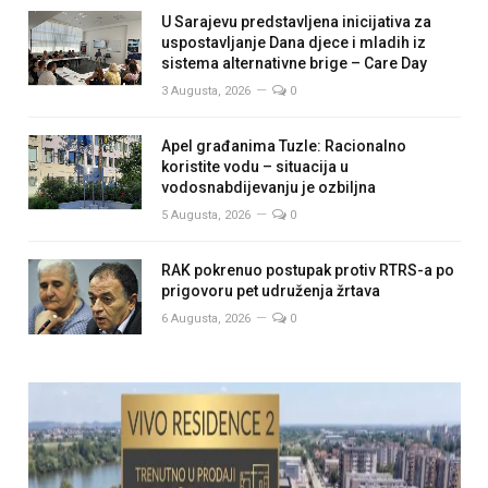
U Sarajevu predstavljena inicijativa za
uspostavljanje Dana djece i mladih iz
sistema alternativne brige – Care Day
3 Augusta, 2026
0
Apel građanima Tuzle: Racionalno
koristite vodu – situacija u
vodosnabdijevanju je ozbiljna
5 Augusta, 2026
0
RAK pokrenuo postupak protiv RTRS-a po
prigovoru pet udruženja žrtava
6 Augusta, 2026
0