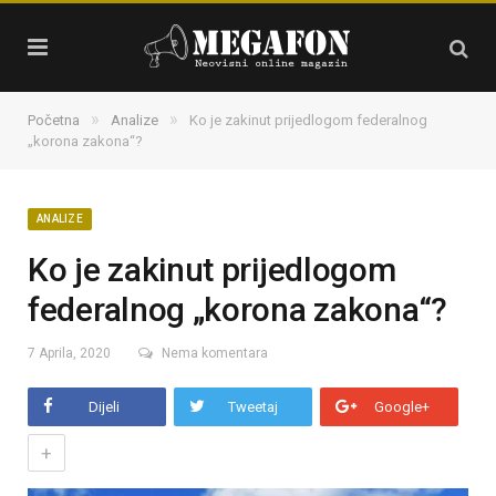
»
»
Početna
Analize
Ko je zakinut prijedlogom federalnog
„korona zakona“?
ANALIZE
Ko je zakinut prijedlogom
federalnog „korona zakona“?
7 Aprila, 2020
Nema komentara
Dijeli
Tweetaj
Google+
+