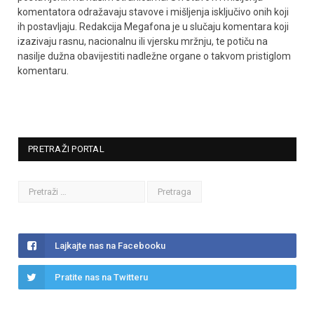
komentatora odražavaju stavove i mišljenja isključivo onih koji
ih postavljaju. Redakcija Megafona je u slučaju komentara koji
izazivaju rasnu, nacionalnu ili vjersku mržnju, te potiču na
nasilje dužna obavijestiti nadležne organe o takvom pristiglom
komentaru.
PRETRAŽI PORTAL
Lajkajte nas na Facebooku
Pratite nas na Twitteru