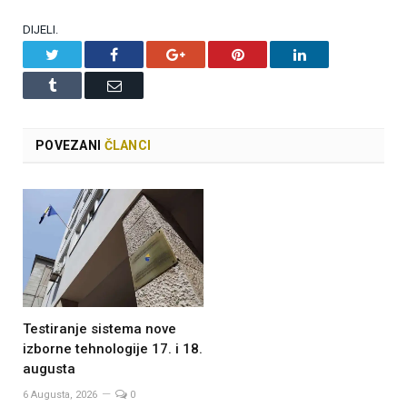
DIJELI.
Twitter
Facebook
Google+
Pinterest
LinkedIn
Tumblr
Email
POVEZANI
ČLANCI
Testiranje sistema nove
izborne tehnologije 17. i 18.
augusta
6 Augusta, 2026
0