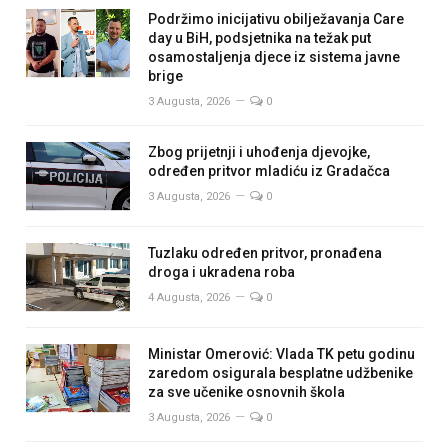
Podržimo inicijativu obilježavanja Care
day u BiH, podsjetnika na težak put
osamostaljenja djece iz sistema javne
brige
3 Augusta, 2026
0
Zbog prijetnji i uhođenja djevojke,
određen pritvor mladiću iz Gradačca
3 Augusta, 2026
0
Tuzlaku određen pritvor, pronađena
droga i ukradena roba
4 Augusta, 2026
0
Ministar Omerović: Vlada TK petu godinu
zaredom osigurala besplatne udžbenike
za sve učenike osnovnih škola
3 Augusta, 2026
0