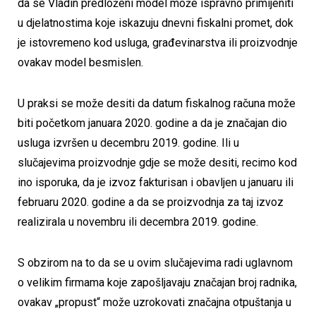
da se Vladin predloženi model može ispravno primijeniti
u djelatnostima koje iskazuju dnevni fiskalni promet, dok
je istovremeno kod usluga, građevinarstva ili proizvodnje
ovakav model besmislen.
U praksi se može desiti da datum fiskalnog računa može
biti početkom januara 2020. godine a da je značajan dio
usluga izvršen u decembru 2019. godine. Ili u
slučajevima proizvodnje gdje se može desiti, recimo kod
ino isporuka, da je izvoz fakturisan i obavljen u januaru ili
februaru 2020. godine a da se proizvodnja za taj izvoz
realizirala u novembru ili decembra 2019. godine.
S obzirom na to da se u ovim slučajevima radi uglavnom
o velikim firmama koje zapošljavaju značajan broj radnika,
ovakav „propust“ može uzrokovati značajna otpuštanja u