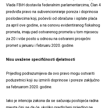
Vlada FBiH dostavila federalnim parlamentarcima, Član 4
predviđa pravo na subvencioniranje poreza i doprinosa
poslodavcima koji, počevši od obračuna i isplate plaća
za april ove godine, a na osnovu evidentiranog fiskalnog
prometa, imaju pad ostvarenog prometa u tom mjesecu
za 20 i više posto u odnosu na ostvareni prosječni
promet u januaru i februaru 2020. godine.
Nisu uvažene specifičnosti djelatnosti
Prijedlog podrazumijeva da ovo pravo mogu ostvariti
poduzetnici koji su izmirili doprinose i poreze zaključno
sa februarom 2020. godine.
Iako je intencija zakona da se sačuvaju postojeća radna
mjesta čini se da će, ukoliko predloženi prijedlog ne