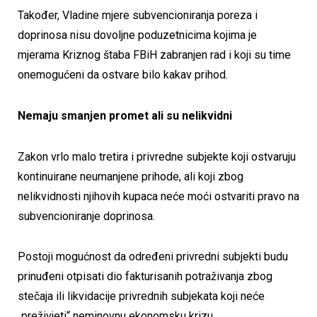
Također, Vladine mjere subvencioniranja poreza i
doprinosa nisu dovoljne poduzetnicima kojima je
mjerama Kriznog štaba FBiH zabranjen rad i koji su time
onemogućeni da ostvare bilo kakav prihod.
Nemaju smanjen promet ali su nelikvidni
Zakon vrlo malo tretira i privredne subjekte koji ostvaruju
kontinuirane neumanjene prihode, ali koji zbog
nelikvidnosti njihovih kupaca neće moći ostvariti pravo na
subvencioniranje doprinosa.
Postoji mogućnost da određeni privredni subjekti budu
prinuđeni otpisati dio fakturisanih potraživanja zbog
stečaja ili likvidacije privrednih subjekata koji neće
„preživjeti“ neminovnu ekonomsku krizu.