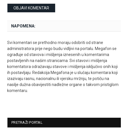
NAPOMENA:
Svi komentari se prethodno moraju odobriti od strane
administratora prije nego budu vidljivi na portalu. Megafon se
ograđuje od stavova i mišljenja iznesenih u komentarima
postavljenih na našim stranicama. Svi stavovi i mišljenja
komentatora odražavaju stavove i mišljenja isključivo onih koji
ih postavljaju. Redakcija Megafona je u slučaju komentara koji
izazivaju rasnu, nacionalnu ili vjersku mržnju, te potiču na
nasilje dužna obavijestiti nadležne organe o takvom pristiglom
komentaru.
PRETRAŽI PORTAL