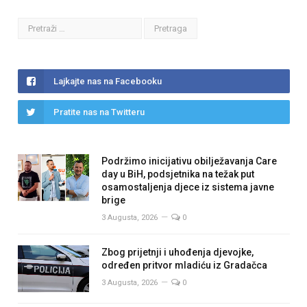
Lajkajte nas na Facebooku
Pratite nas na Twitteru
Podržimo inicijativu obilježavanja Care
day u BiH, podsjetnika na težak put
osamostaljenja djece iz sistema javne
brige
3 Augusta, 2026
0
Zbog prijetnji i uhođenja djevojke,
određen pritvor mladiću iz Gradačca
3 Augusta, 2026
0