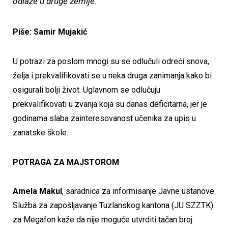
odlaze u druge zemlje.
Piše: Samir Mujakić
U potrazi za poslom mnogi su se odlučuli odreći snova,
želja i prekvalifikovati se u neka druga zanimanja kako bi
osigurali bolji život. Uglavnom se odlučuju
prekvalifikovati u zvanja koja su danas deficitarna, jer je
godinama slaba zainteresovanost učenika za upis u
zanatske škole.
POTRAGA ZA MAJSTOROM
Amela Makul
, saradnica za informisanje Javne ustanove
Služba za zapošljavanje Tuzlanskog kantona (JU SZZTK)
za Megafon kaže da nije moguće utvrditi tačan broj