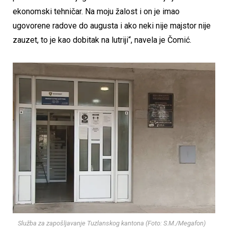
ekonomski tehničar. Na moju žalost i on je imao
ugovorene radove do augusta i ako neki nije majstor nije
zauzet, to je kao dobitak na lutriji“, navela je Čomić.
Služba za zapošljavanje Tuzlanskog kantona (Foto: S.M./Megafon)