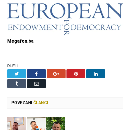
Megafon.ba
DIJELI.
Twitter
Facebook
Google+
Pinterest
LinkedIn
Tumblr
Email
POVEZANI
ČLANCI