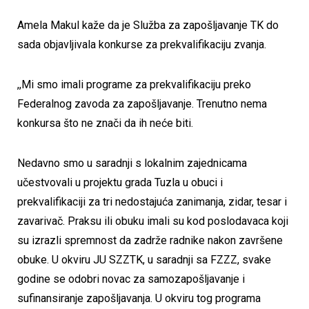
Amela Makul kaže da je Služba za zapošljavanje TK do
sada objavljivala konkurse za prekvalifikaciju zvanja.
,,Mi smo imali programe za prekvalifikaciju preko
Federalnog zavoda za zapošljavanje. Trenutno nema
konkursa što ne znači da ih neće biti.
Nedavno smo u saradnji s lokalnim zajednicama
učestvovali u projektu grada Tuzla u obuci i
prekvalifikaciji za tri nedostajuća zanimanja, zidar, tesar i
zavarivač. Praksu ili obuku imali su kod poslodavaca koji
su izrazli spremnost da zadrže radnike nakon završene
obuke. U okviru JU SZZTK, u saradnji sa FZZZ, svake
godine se odobri novac za samozapošljavanje i
sufinansiranje zapošljavanja. U okviru tog programa