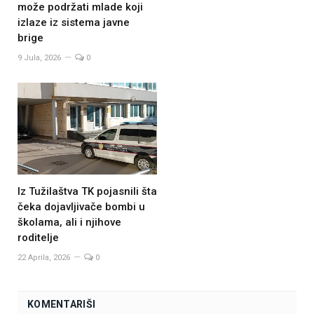
može podržati mlade koji
izlaze iz sistema javne
brige
9 Jula, 2026
0
Iz Tužilaštva TK pojasnili šta
čeka dojavljivače bombi u
školama, ali i njihove
roditelje
22 Aprila, 2026
0
KOMENTARIŠI