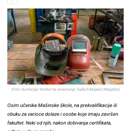
(Foto: Ilustracija/ Institut za zavarivanje Tuzla/S.Mujakić/Megafon)
Osim učenika Mašinske škole, na prekvalifikacije ili
obuku za varioce dolaze i osobe koje imaju završen
fakultet. Neki od njih, nakon dobivanja certifikata,