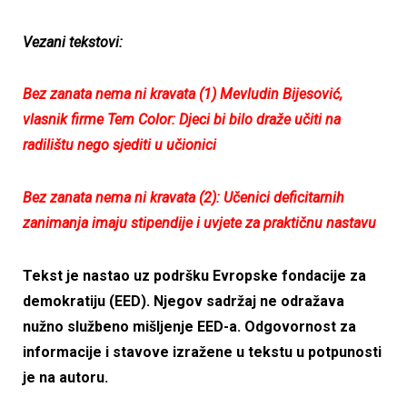
Vezani tekstovi:
Bez zanata nema ni kravata (1) Mevludin Bijesović,
vlasnik firme Tem Color: Djeci bi bilo draže učiti na
radilištu nego sjediti u učionici
Bez zanata nema ni kravata (2): Učenici deficitarnih
zanimanja imaju stipendije i uvjete za praktičnu nastavu
Tekst je nastao uz podršku Evropske fondacije za
demokratiju (EED). Njegov sadržaj ne odražava
nužno službeno mišljenje EED-a. Odgovornost za
informacije i stavove izražene u tekstu u potpunosti
je na autoru.