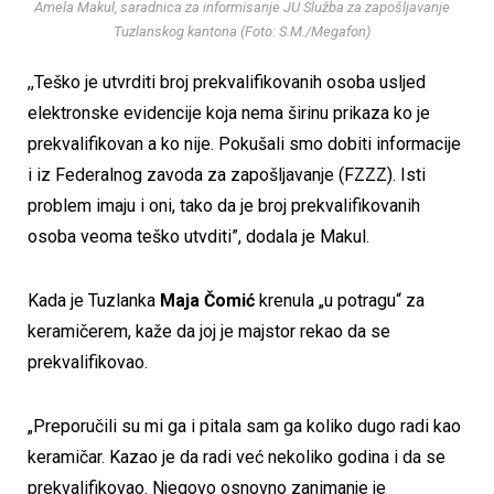
Amela Makul, saradnica za informisanje JU Služba za zapošljavanje
Tuzlanskog kantona (Foto: S.M./Megafon)
,,Teško je utvrditi broj prekvalifikovanih osoba usljed
elektronske evidencije koja nema širinu prikaza ko je
prekvalifikovan a ko nije. Pokušali smo dobiti informacije
i iz Federalnog zavoda za zapošljavanje (FZZZ). Isti
problem imaju i oni, tako da je broj prekvalifikovanih
osoba veoma teško utvditi”, dodala je Makul.
Kada je Tuzlanka
Maja Čomić
krenula „u potragu“ za
keramičerem, kaže da joj je majstor rekao da se
prekvalifikovao.
„Preporučili su mi ga i pitala sam ga koliko dugo radi kao
keramičar. Kazao je da radi već nekoliko godina i da se
prekvalifikovao. Njegovo osnovno zanimanje je