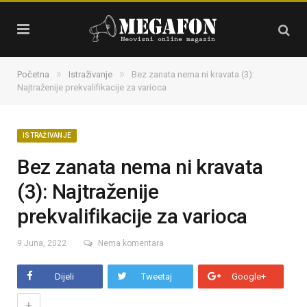
»
»
Početna
Istraživanje
Bez zanata nema ni kravata (3):
Najtraženije prekvalifikacije za varioca
ISTRAŽIVANJE
Bez zanata nema ni kravata
(3): Najtraženije
prekvalifikacije za varioca
9 Juna, 2022
Nema komentara
Dijeli
Tweetaj
Google+
+