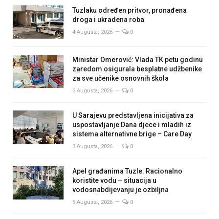
Tuzlaku određen pritvor, pronađena
droga i ukradena roba
4 Augusta, 2026
0
Ministar Omerović: Vlada TK petu godinu
zaredom osigurala besplatne udžbenike
za sve učenike osnovnih škola
3 Augusta, 2026
0
U Sarajevu predstavljena inicijativa za
uspostavljanje Dana djece i mladih iz
sistema alternativne brige – Care Day
3 Augusta, 2026
0
Apel građanima Tuzle: Racionalno
koristite vodu – situacija u
vodosnabdijevanju je ozbiljna
5 Augusta, 2026
0