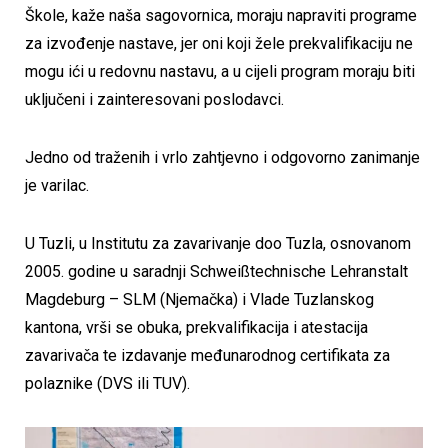
Škole, kaže naša sagovornica, moraju napraviti programe
za izvođenje nastave, jer oni koji žele prekvalifikaciju ne
mogu ići u redovnu nastavu, a u cijeli program moraju biti
uključeni i zainteresovani poslodavci.
Jedno od traženih i vrlo zahtjevno i odgovorno zanimanje
je varilac.
U Tuzli, u Institutu za zavarivanje doo Tuzla, osnovanom
2005. godine u saradnji Schweißtechnische Lehranstalt
Magdeburg – SLM (Njemačka) i Vlade Tuzlanskog
kantona, vrši se obuka, prekvalifikacija i atestacija
zavarivača te izdavanje međunarodnog certifikata za
polaznike (DVS ili TUV).