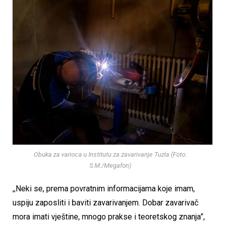
Obuka za varioca u Institutu za zavarivanje Tuzla (Foto:
S.M./Megafon)
,,Neki se, prema povratnim informacijama koje imam,
uspiju zaposliti i baviti zavarivanjem. Dobar zavarivač
mora imati vještine, mnogo prakse i teoretskog znanja”,