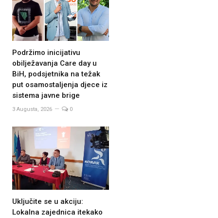
Podržimo inicijativu
obilježavanja Care day u
BiH, podsjetnika na težak
put osamostaljenja djece iz
sistema javne brige
3 Augusta, 2026
0
Uključite se u akciju:
Lokalna zajednica itekako