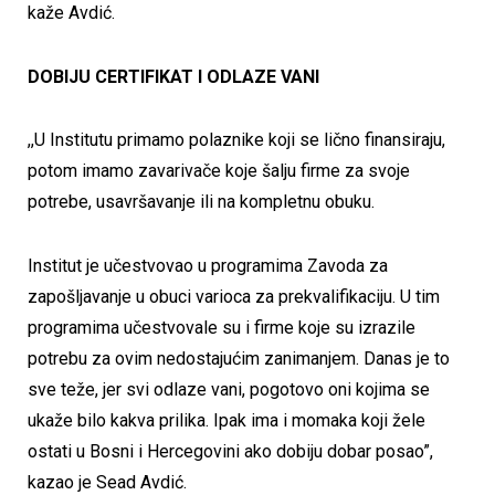
kaže Avdić.
DOBIJU CERTIFIKAT I ODLAZE VANI
,,U Institutu primamo polaznike koji se lično finansiraju,
potom imamo zavarivače koje šalju firme za svoje
potrebe, usavršavanje ili na kompletnu obuku.
Institut je učestvovao u programima Zavoda za
zapošljavanje u obuci varioca za prekvalifikaciju. U tim
programima učestvovale su i firme koje su izrazile
potrebu za ovim nedostajućim zanimanjem. Danas je to
sve teže, jer svi odlaze vani, pogotovo oni kojima se
ukaže bilo kakva prilika. Ipak ima i momaka koji žele
ostati u Bosni i Hercegovini ako dobiju dobar posao”,
kazao je Sead Avdić.