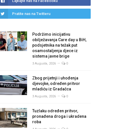
Lajkajte nas na Facebooku
Pratite nas na Twitteru
Podržimo inicijativu
obilježavanja Care day u BiH,
podsjetnika na težak put
osamostaljenja djece iz
sistema javne brige
3 Augusta, 2026
0
Zbog prijetnji i uhođenja
djevojke, određen pritvor
mladiću iz Gradačca
3 Augusta, 2026
0
Tuzlaku određen pritvor,
pronađena droga i ukradena
roba