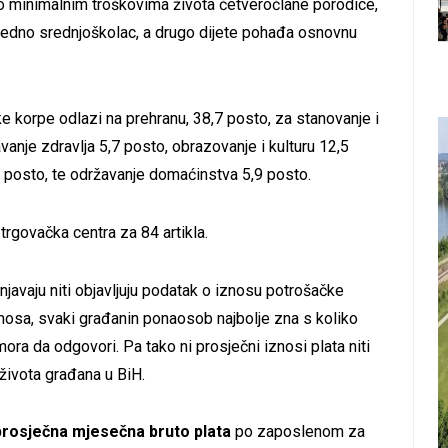
 o minimalnim troškovima života četveročlane porodice,
e jedno srednjoškolac, a drugo dijete pohađa osnovnu
e korpe odlazi na prehranu, 38,7 posto, za stanovanje i
anje zdravlja 5,7 posto, obrazovanje i kulturu 12,5
8 posto, te održavanje domaćinstva 5,9 posto.
 trgovačka centra za 84 artikla.
njavaju niti objavljuju podatak o iznosu potrošačke
iznosa, svaki građanin ponaosob najbolje zna s koliko
ora da odgovori. Pa tako ni prosječni iznosi plata niti
života građana u BiH.
rosječna mjesečna bruto plata
po zaposlenom za