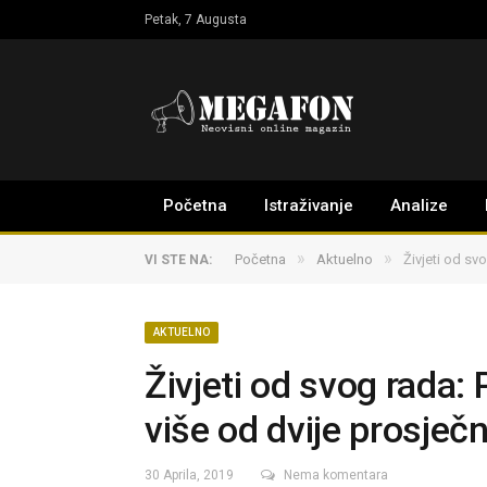
Petak, 7 Augusta
Početna
Istraživanje
Analize
»
»
Početna
Aktuelno
Živjeti od sv
VI STE NA:
AKTUELNO
Živjeti od svog rada:
više od dvije prosječn
30 Aprila, 2019
Nema komentara