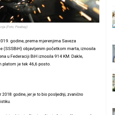
acija (Foto: Pixabay)
2019. godine, prema mjerenjima Saveza
ne (SSSBiH) objavljenim početkom marta, iznosila
ena u Federaciji BiH iznosila 914 KM. Dakle,
 platom je tek 46,6 posto.
 2018. godine, jer je to bio posljednji, zvanično
stiku.