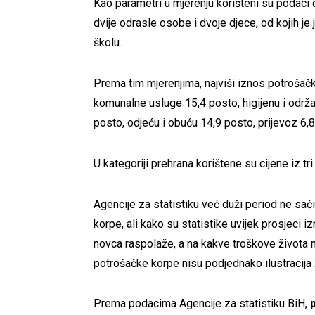
Kao parametri u mjerenju korišteni su podaci
dvije odrasle osobe i dvoje djece, od kojih j
školu.
Prema tim mjerenjima, najviši iznos potrošačk
komunalne usluge 15,4 posto, higijenu i održav
posto, odjeću i obuću 14,9 posto, prijevoz 6,
U kategoriji prehrana korištene su cijene iz tri
Agencije za statistiku već duži period ne sači
korpe, ali kako su statistike uvijek prosjeci 
novca raspolaže, a na kakve troškove života m
potrošačke korpe nisu podjednako ilustracija 
Prema podacima Agencije za statistiku BiH,
p