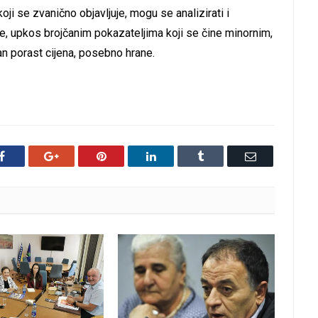
oji se zvanično objavljuje, mogu se analizirati i
e, upkos brojčanim pokazateljima koji se čine minornim,
tan porast cijena, posebno hrane.
Facebook
Google+
Pinterest
LinkedIn
Tumblr
Email