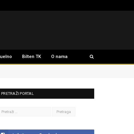
tuelno
Bilten TK
O nama
PRETRAŽI PORTAL