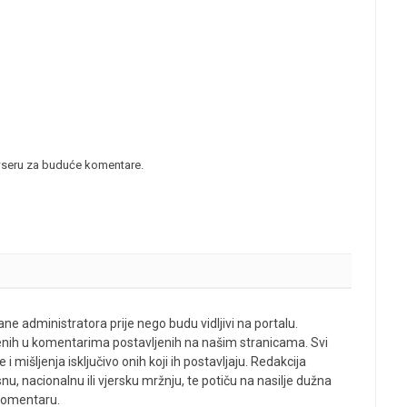
wseru za buduće komentare.
ne administratora prije nego budu vidljivi na portalu.
enih u komentarima postavljenih na našim stranicama. Svi
 mišljenja isključivo onih koji ih postavljaju. Redakcija
u, nacionalnu ili vjersku mržnju, te potiču na nasilje dužna
 komentaru.