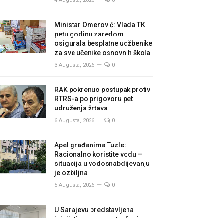
4 Augusta, 2026
0
Ministar Omerović: Vlada TK
petu godinu zaredom
osigurala besplatne udžbenike
za sve učenike osnovnih škola
3 Augusta, 2026
0
RAK pokrenuo postupak protiv
RTRS-a po prigovoru pet
udruženja žrtava
6 Augusta, 2026
0
Apel građanima Tuzle:
Racionalno koristite vodu –
situacija u vodosnabdijevanju
je ozbiljna
5 Augusta, 2026
0
U Sarajevu predstavljena