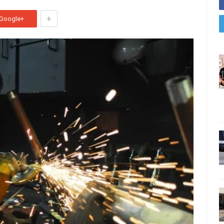
+
Google+