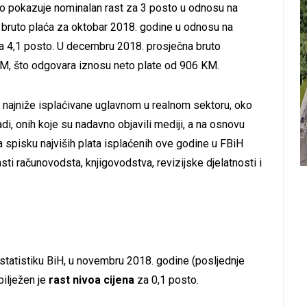
to pokazuje nominalan rast za 3 posto u odnosu na
bruto plaća za oktobar 2018. godine u odnosu na
za 4,1 posto. U decembru 2018. prosječna bruto
KM, što odgovara iznosu neto plate od 906 KM.
 najniže isplaćivane uglavnom u realnom sektoru, oko
di, onih koje su nadavno objavili mediji, a na osnovu
spisku najviših plata isplaćenih ove godine u FBiH
ti računovodsta, knjigovodstva, revizijske djelatnosti i
tatistiku BiH, u novembru 2018. godine (posljednje
bilježen je
rast nivoa cijena
za 0,1 posto.