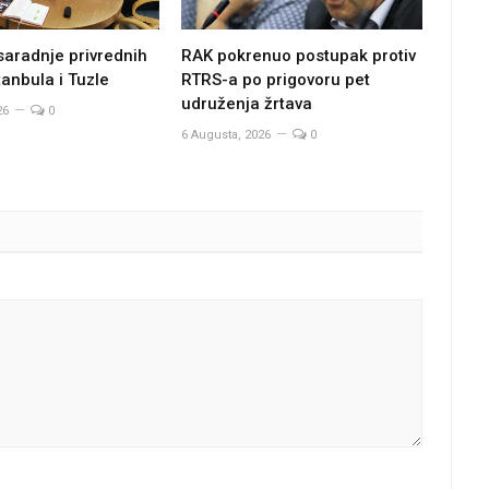
saradnje privrednih
RAK pokrenuo postupak protiv
anbula i Tuzle
RTRS-a po prigovoru pet
udruženja žrtava
26
0
6 Augusta, 2026
0