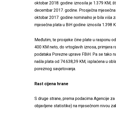
oktobar 2018. godine iznosila je 1.379 KM, š
decembar 2017. godine. Prosječna mjesečna 
oktobar 2017. godine nominalno je bila viša 
mjesečna plata u BiH godine iznosila 1.398 
Međutim, te prosjeke čine plate u rasponu od
400 KM neto, do vrtoglavih iznosa, primjera ra
podataka Porezne uprave FBiH. Pa se tako na 
našla plata od 74.638,39 KM, isplaćena u oblas
poreznog savjetovanja.
Rast cijena hrane
S druge strane, prema podacima Agencije za s
objavljene statistike) na mjesečnom nivou za