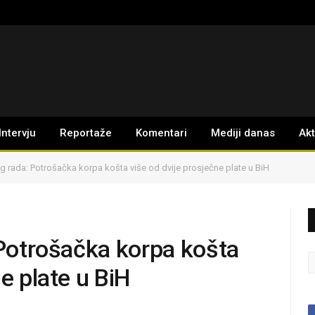
Intervju
Reportaže
Komentari
Mediji danas
Ak
og rada: Potrošačka korpa košta više od dvije prosječne plate u BiH
 Potrošačka korpa košta
e plate u BiH