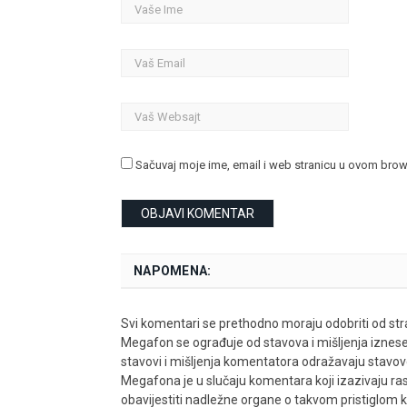
Sačuvaj moje ime, email i web stranicu u ovom bro
NAPOMENA:
Svi komentari se prethodno moraju odobriti od stra
Megafon se ograđuje od stavova i mišljenja iznes
stavovi i mišljenja komentatora odražavaju stavove i
Megafona je u slučaju komentara koji izazivaju rasn
obavijestiti nadležne organe o takvom pristiglom