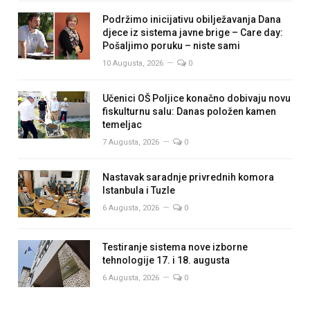
Podržimo inicijativu obilježavanja Dana
djece iz sistema javne brige – Care day:
Pošaljimo poruku – niste sami
10 Augusta, 2026
0
Učenici OŠ Poljice konačno dobivaju novu
fiskulturnu salu: Danas položen kamen
temeljac
7 Augusta, 2026
0
Nastavak saradnje privrednih komora
Istanbula i Tuzle
6 Augusta, 2026
0
Testiranje sistema nove izborne
tehnologije 17. i 18. augusta
6 Augusta, 2026
0