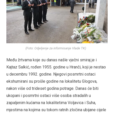
(Foto: Odjeljenje za informisanje Vlade TK)
Među žrtvama koje su danas našle vječni smiraj je i
Kajtaz Salkić, rođen 1955. godine u Hranči, koji je nestao
u decembru 1992. godine. Njegovi posmrtni ostaci
ekshumirani su prošle godine na lokalitetu Glogova,
nakon više od trideset godina potrage. Danas će biti
ukopani i posmrtni ostaci više osoba stradalih u
zapaljenim kućama na lokalitetima Voljavica i Suha,
mjestima na kojima su tokom ratnih zločina ubijane cijele