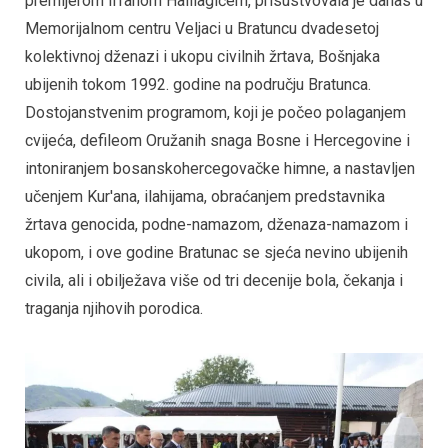
premijerom Irfanom Halilagićem, prisustvovala je danas u
Memorijalnom centru Veljaci u Bratuncu dvadesetoj
kolektivnoj dženazi i ukopu civilnih žrtava, Bošnjaka
ubijenih tokom 1992. godine na području Bratunca.
Dostojanstvenim programom, koji je počeo polaganjem
cvijeća, defileom Oružanih snaga Bosne i Hercegovine i
intoniranjem bosanskohercegovačke himne, a nastavljen
učenjem Kur'ana, ilahijama, obraćanjem predstavnika
žrtava genocida, podne-namazom, dženaza-namazom i
ukopom, i ove godine Bratunac se sjeća nevino ubijenih
civila, ali i obilježava više od tri decenije bola, čekanja i
traganja njihovih porodica.