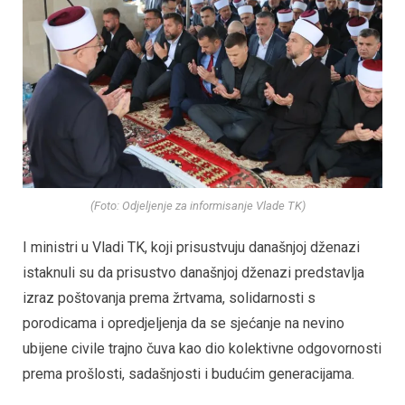
(Foto: Odjeljenje za informisanje Vlade TK)
I ministri u Vladi TK, koji prisustvuju današnjoj dženazi
istaknuli su da prisustvo današnjoj dženazi predstavlja
izraz poštovanja prema žrtvama, solidarnosti s
porodicama i opredjeljenja da se sjećanje na nevino
ubijene civile trajno čuva kao dio kolektivne odgovornosti
prema prošlosti, sadašnjosti i budućim generacijama.