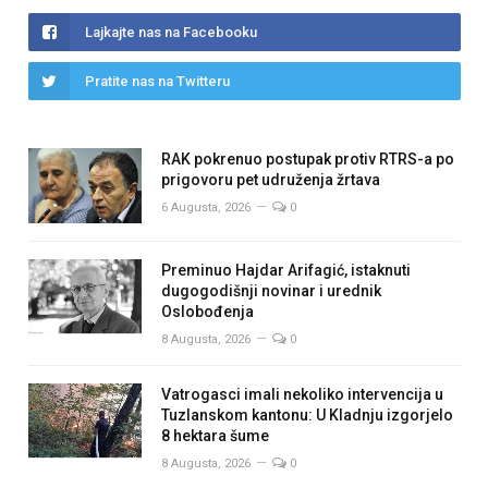
Lajkajte nas na Facebooku
Pratite nas na Twitteru
RAK pokrenuo postupak protiv RTRS-a po
prigovoru pet udruženja žrtava
6 Augusta, 2026
0
Preminuo Hajdar Arifagić, istaknuti
dugogodišnji novinar i urednik
Oslobođenja
8 Augusta, 2026
0
Vatrogasci imali nekoliko intervencija u
Tuzlanskom kantonu: U Kladnju izgorjelo
8 hektara šume
8 Augusta, 2026
0