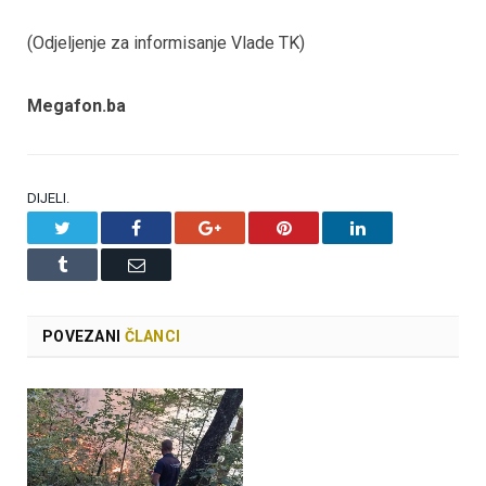
(Odjeljenje za informisanje Vlade TK)
Megafon.ba
DIJELI.
Twitter
Facebook
Google+
Pinterest
LinkedIn
Tumblr
Email
POVEZANI
ČLANCI