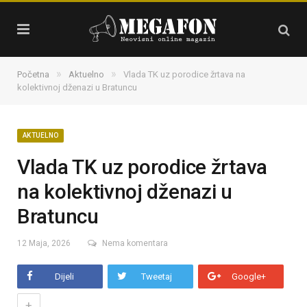
»
»
Početna
Aktuelno
Vlada TK uz porodice žrtava na
kolektivnoj dženazi u Bratuncu
AKTUELNO
Vlada TK uz porodice žrtava
na kolektivnoj dženazi u
Bratuncu
12 Maja, 2026
Nema komentara
Dijeli
Tweetaj
Google+
+