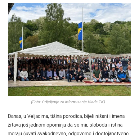
(Foto: Odjeljenje za informisanje Vlade TK)
Danas, u Veljacima, tišina porodica, bijeli nišani i imena
žrtava još jednom opominju da se mir, sloboda i istina
moraju čuvati svakodnevno, odgovorno i dostojanstveno.