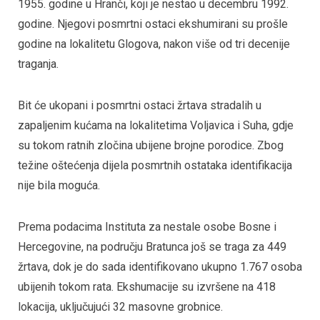
1955. godine u Hranči, koji je nestao u decembru 1992.
godine. Njegovi posmrtni ostaci ekshumirani su prošle
godine na lokalitetu Glogova, nakon više od tri decenije
traganja.
Bit će ukopani i posmrtni ostaci žrtava stradalih u
zapaljenim kućama na lokalitetima Voljavica i Suha, gdje
su tokom ratnih zločina ubijene brojne porodice. Zbog
težine oštećenja dijela posmrtnih ostataka identifikacija
nije bila moguća.
Prema podacima Instituta za nestale osobe Bosne i
Hercegovine, na području Bratunca još se traga za 449
žrtava, dok je do sada identifikovano ukupno 1.767 osoba
ubijenih tokom rata. Ekshumacije su izvršene na 418
lokacija, uključujući 32 masovne grobnice.