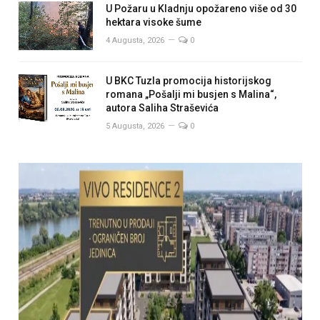
U Požaru u Kladnju opožareno više od 30
hektara visoke šume
4 Augusta, 2026
0
U BKC Tuzla promocija historijskog
romana „Pošalji mi busjen s Malina“,
autora Saliha Straševića
5 Augusta, 2026
0