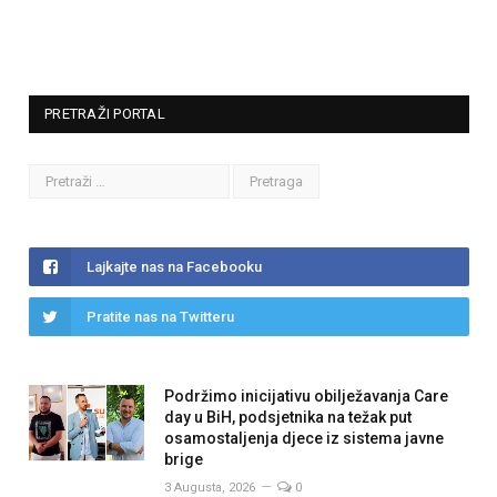
PRETRAŽI PORTAL
Lajkajte nas na Facebooku
Pratite nas na Twitteru
Podržimo inicijativu obilježavanja Care
day u BiH, podsjetnika na težak put
osamostaljenja djece iz sistema javne
brige
3 Augusta, 2026
0