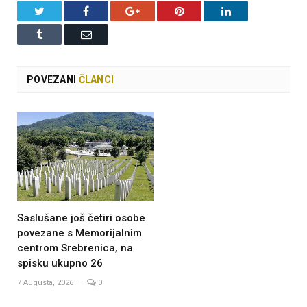
Twitter
Facebook
Google+
Pinterest
LinkedIn
Tumblr
Email
POVEZANI
ČLANCI
Saslušane još četiri osobe
povezane s Memorijalnim
centrom Srebrenica, na
spisku ukupno 26
7 Augusta, 2026
0