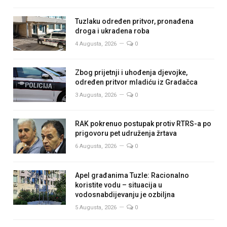
Tuzlaku određen pritvor, pronađena
droga i ukradena roba
4 Augusta, 2026
0
Zbog prijetnji i uhođenja djevojke,
određen pritvor mladiću iz Gradačca
3 Augusta, 2026
0
RAK pokrenuo postupak protiv RTRS-a po
prigovoru pet udruženja žrtava
6 Augusta, 2026
0
Apel građanima Tuzle: Racionalno
koristite vodu – situacija u
vodosnabdijevanju je ozbiljna
5 Augusta, 2026
0