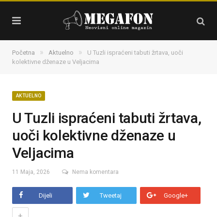
»
»
Početna
Aktuelno
U Tuzli ispraćeni tabuti žrtava, uoči
kolektivne dženaze u Veljacima
AKTUELNO
U Tuzli ispraćeni tabuti žrtava,
uoči kolektivne dženaze u
Veljacima
11 Maja, 2026
Nema komentara
Dijeli
Tweetaj
Google+
+