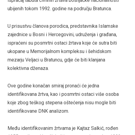
ispraćaj tabuta civilnih žrtava bošnjačke nacionalnosti
ubijenih tokom 1992. godine na području Bratunca.
U prisustvu članova porodica, predstavnika Islamske
zajednice u Bosni i Hercegovini, udruženja i građana,
ispraćeni su posmrtni ostaci žrtava koje će sutra biti
ukopane u Memorijalnom kompleksu i šehidskom
mezarju Veljaci u Bratuncu, gdje će biti klanjana
kolektivna dženaza.
Ove godine konačan smiraj pronaći će jedna
identifikovana žrtva, kao i posmrtni ostaci više osoba
koje zbog teškog stepena oštećenja nisu mogle biti
identifikovane DNK analizom.
Među identifikovanim žrtvama je Kajtaz Salkić, rođen