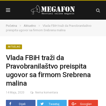
»
»
Početna
Aktuelno
Vlada FBiH traži da Pravobranilaštvo
preispita ugovor sa firmom Srebrena malina
AKTUELNO
Vlada FBiH traži da
Pravobranilaštvo preispita
ugovor sa firmom Srebrena
malina
14 Maja, 2020
Nema komentara
Dijeli
Tweetaj
Google+