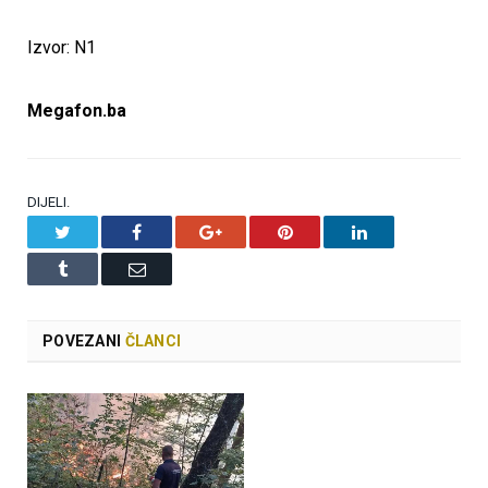
Izvor: N1
Megafon.ba
DIJELI.
Twitter
Facebook
Google+
Pinterest
LinkedIn
Tumblr
Email
POVEZANI
ČLANCI