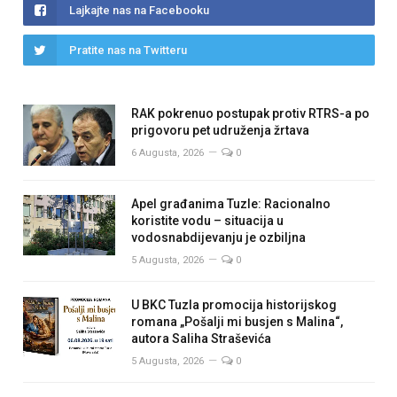
Lajkajte nas na Facebooku
Pratite nas na Twitteru
RAK pokrenuo postupak protiv RTRS-a po
prigovoru pet udruženja žrtava
6 Augusta, 2026
0
Apel građanima Tuzle: Racionalno
koristite vodu – situacija u
vodosnabdijevanju je ozbiljna
5 Augusta, 2026
0
U BKC Tuzla promocija historijskog
romana „Pošalji mi busjen s Malina“,
autora Saliha Straševića
5 Augusta, 2026
0