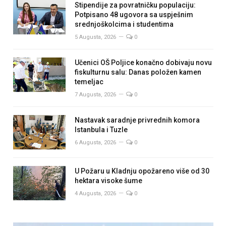
Stipendije za povratničku populaciju:
Potpisano 48 ugovora sa uspješnim
srednjoškolcima i studentima
5 Augusta, 2026
0
Učenici OŠ Poljice konačno dobivaju novu
fiskulturnu salu: Danas položen kamen
temeljac
7 Augusta, 2026
0
Nastavak saradnje privrednih komora
Istanbula i Tuzle
6 Augusta, 2026
0
U Požaru u Kladnju opožareno više od 30
hektara visoke šume
4 Augusta, 2026
0