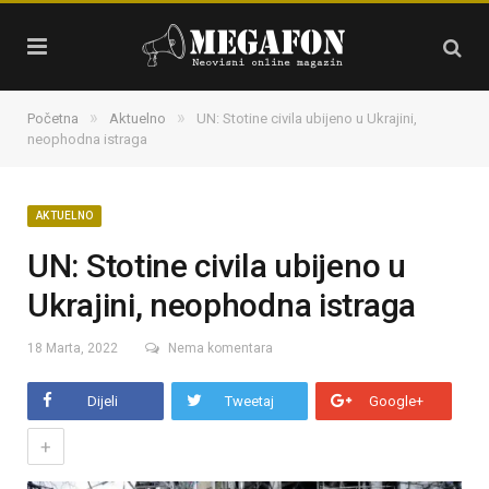
»
»
Početna
Aktuelno
UN: Stotine civila ubijeno u Ukrajini,
neophodna istraga
AKTUELNO
UN: Stotine civila ubijeno u
Ukrajini, neophodna istraga
18 Marta, 2022
Nema komentara
Dijeli
Tweetaj
Google+
+