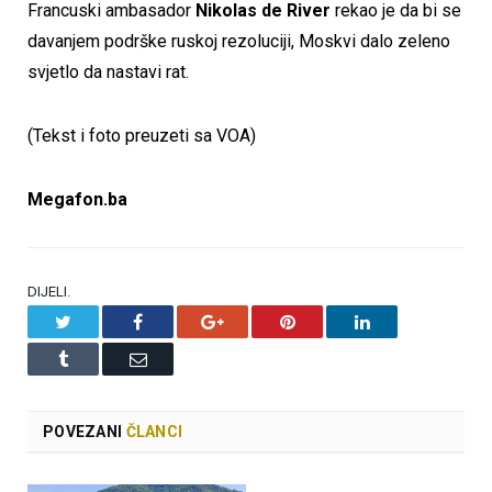
Francuski ambasador
Nikolas de River
rekao je da bi se
davanjem podrške ruskoj rezoluciji, Moskvi dalo zeleno
svjetlo da nastavi rat.
(Tekst i foto preuzeti sa VOA)
Megafon.ba
DIJELI.
Twitter
Facebook
Google+
Pinterest
LinkedIn
Tumblr
Email
POVEZANI
ČLANCI