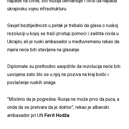
napade na civile, što Rusija demantuje i tvrdi da napada
ukrajinsku vojnu infrastrukturu.
Savjet bezbjednosti u petak je trebalo da glasa o ruskoj
rezoluciji u kojoj se traži pristup pomoći i zaštita civila u
Ukrajini, ali je ruski ambasador u međuvremenu rekao da
mjera neće biti stavljena na glasanje.
Diplomate su prethodno saopštile da rezolucija neće biti
usvojena zato što se u njoj ne poziva na kraj borbi i
povlačenje ruskih snaga.
“Mislimo da je pogrešna. Rusija ne može prvo da puca, a
onda da se pretvara da je doktor”, rekao je albanski
ambasador pri UN
Ferit Hodža
.