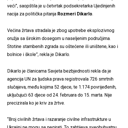
veći”, saopštila je u četvrtak podsekretarka Ujedinjenih
nacija za politička pitanja
Rozmeri Dikarlo
.
Većina žrtava stradala je zbog upotrebe eksplozivnog
oružja sa širokim dosegom u naseljenim područjima.
Stotine stambenih zgrada su oštećene ili uništene, kao i
bolnice i škole”, rekla je Dikarlo.
Dikarlo je članicama Savjeta bezbjednosti rekla da je
agencija UN za ljudska prava registrovala 726 smrtnih
slučajeva, među kojima 52 djece, te 1.174 povrijeđenih,
uključujući 63 djece od 24. februara do 15. marta. Nije
precizirala ko je kriv za žrtve.
“Broj civilnih žrtava i razaranje civilne infrastrukture u
Ukrajini ne mogu se negirati. To zahtijeva sveobuhvatnu