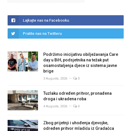
Lajkajte nas na Facebooku
Pratite nas na Twitteru
Podržimo inicijativu obilježavanja Care
day u BiH, podsjetnika na težak put
osamostaljenja djece iz sistema javne
brige
3 Augusta, 2026
0
Tuzlaku određen pritvor, pronađena
droga i ukradena roba
4 Augusta, 2026
0
Zbog prijetnji i uhođenja djevojke,
određen pritvor mladiću iz Gradačca