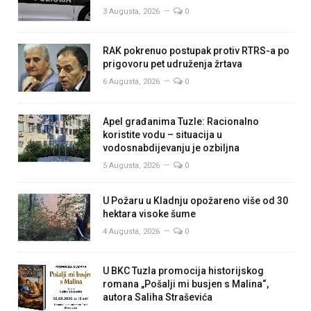
3 Augusta, 2026
0
RAK pokrenuo postupak protiv RTRS-a po
prigovoru pet udruženja žrtava
6 Augusta, 2026
0
Apel građanima Tuzle: Racionalno
koristite vodu – situacija u
vodosnabdijevanju je ozbiljna
5 Augusta, 2026
0
U Požaru u Kladnju opožareno više od 30
hektara visoke šume
4 Augusta, 2026
0
U BKC Tuzla promocija historijskog
romana „Pošalji mi busjen s Malina“,
autora Saliha Straševića