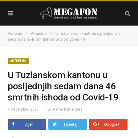
»
»
Početna
Aktuelno
U Tuzlanskom kantonu u posljednjih
sedam dana 46 smrtnih ishoda od Covid-19
AKTUELNO
U Tuzlanskom kantonu u
posljednjih sedam dana 46
smrtnih ishoda od Covid-19
6 Decembra, 2021
Nema komentara
Dijeli
Tweetaj
Google+
+