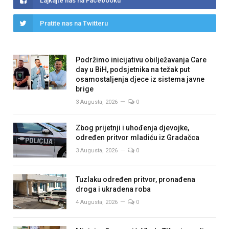
Lajkajte nas na Facebooku
Pratite nas na Twitteru
Podržimo inicijativu obilježavanja Care
day u BiH, podsjetnika na težak put
osamostaljenja djece iz sistema javne
brige
3 Augusta, 2026
0
Zbog prijetnji i uhođenja djevojke,
određen pritvor mladiću iz Gradačca
3 Augusta, 2026
0
Tuzlaku određen pritvor, pronađena
droga i ukradena roba
4 Augusta, 2026
0