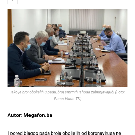
Iako je broj oboljelih u padu, broj smrtnih ishoda zabrinjavajući (Foto:
Press Vlade TK)
Autor: Megafon.ba
I pored blagog pada broja oboljelih od koronavirusa ne