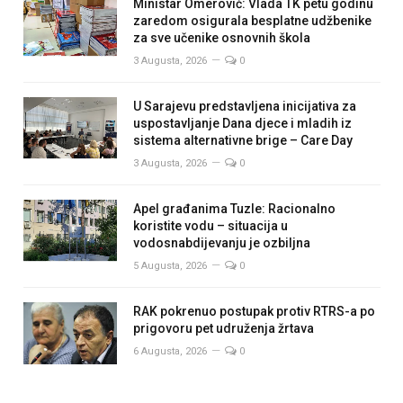
Ministar Omerović: Vlada TK petu godinu
zaredom osigurala besplatne udžbenike
za sve učenike osnovnih škola
3 Augusta, 2026
0
U Sarajevu predstavljena inicijativa za
uspostavljanje Dana djece i mladih iz
sistema alternativne brige – Care Day
3 Augusta, 2026
0
Apel građanima Tuzle: Racionalno
koristite vodu – situacija u
vodosnabdijevanju je ozbiljna
5 Augusta, 2026
0
RAK pokrenuo postupak protiv RTRS-a po
prigovoru pet udruženja žrtava
6 Augusta, 2026
0