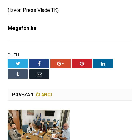
(Izvor: Press Vlade TK)
Megafon.ba
DIJELI.
Twitter
Facebook
Google+
Pinterest
LinkedIn
Tumblr
Email
POVEZANI
ČLANCI