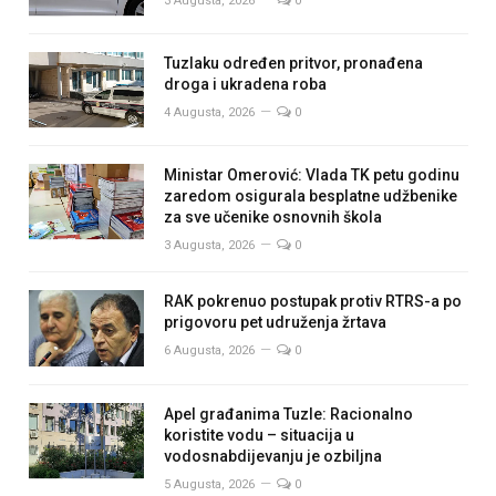
3 Augusta, 2026
0
Tuzlaku određen pritvor, pronađena
droga i ukradena roba
4 Augusta, 2026
0
Ministar Omerović: Vlada TK petu godinu
zaredom osigurala besplatne udžbenike
za sve učenike osnovnih škola
3 Augusta, 2026
0
RAK pokrenuo postupak protiv RTRS-a po
prigovoru pet udruženja žrtava
6 Augusta, 2026
0
Apel građanima Tuzle: Racionalno
koristite vodu – situacija u
vodosnabdijevanju je ozbiljna
5 Augusta, 2026
0