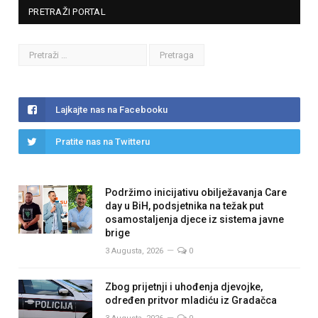
PRETRAŽI PORTAL
Lajkajte nas na Facebooku
Pratite nas na Twitteru
Podržimo inicijativu obilježavanja Care
day u BiH, podsjetnika na težak put
osamostaljenja djece iz sistema javne
brige
3 Augusta, 2026
0
Zbog prijetnji i uhođenja djevojke,
određen pritvor mladiću iz Gradačca