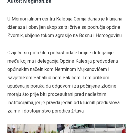
Autor: Megafon.ba
U Memorijalnom centru Kalesija Gornja danas je klanjana
dženaza i obavljen ukop za tri žrtve sa područja općine
Zvornik, ubijene tokom agresije na Bosnu i Hercegovinu.
Cvijeće su položile i počast odale brojne delegacije,
među kojima i delegacija Općine Kalesija predvođena
općinskim načelnikom Nerminom Mujkanovićem i
savjetnikom Sabahudinom Sakićem. Tom prilikom
upućena je poruka da odgovorni za počinjene zločine
moraju što prije biti procesuirani pred nadležnim
institucijama, jer je pravda jedan od ključnih preduslova
za mir i dostojanstvo porodica žrtava.