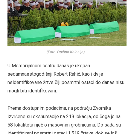
(Foto: Općina Kalesija)
U Memorijalnom centru danas je ukopan
sedamnaestogodišnji Robert Rahić, kao i dvije
neidentifikovane žrtve čiji posmrtni ostaci do danas nisu
mogli biti identifikovani.
Prema dostupnim podacima, na području Zvornika
izvršene su ekshumacije na 219 lokacija, od čega je na
58 lokaliteta riječ o masovnim grobnicama. Do sada su
identificirani posmrtni ostaci 1.519 žrtava, dok se još