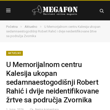
»
»
Početna
Aktuelno
U Memorijalnom centru Kalesija ukopan
sedamnaestogodišnji Robert Rahić i dvije neidentifikovane žrtve
sa područja Zvornika
AKTUELNO
U Memorijalnom centru
Kalesija ukopan
sedamnaestogodišnji Robert
Rahić i dvije neidentifikovane
žrtve sa područja Zvornika
1 Juna, 2026
Nema komentara