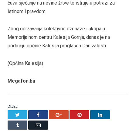
čuva sjećanje na nevine žrtve te istraje u potrazi za
istinom i pravdom.
Zbog održavanja kolektivne dženaze i ukopa u
Memorijalnom centru Kalesija Gornja, danas je na
području općine Kalesija proglašen Dan žalosti.
(Općina Kalesija)
Megafon.ba
DIJELI.
Twitter
Facebook
Google+
Pinterest
LinkedIn
Tumblr
Email