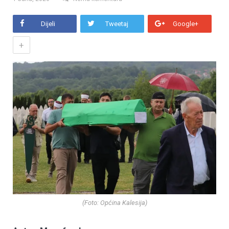
Dijeli
Tweetaj
Google+
+
(Foto: Općina Kalesija)