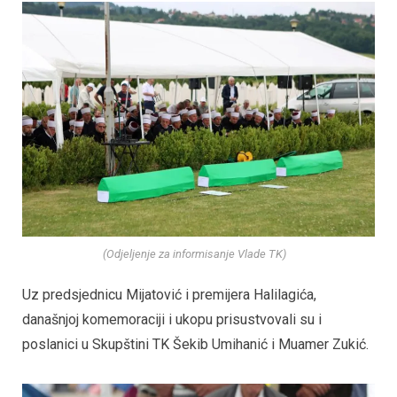
(Odjeljenje za informisanje Vlade TK)
Uz predsjednicu Mijatović i premijera Halilagića,
današnjoj komemoraciji i ukopu prisustvovali su i
poslanici u Skupštini TK Šekib Umihanić i Muamer Zukić.