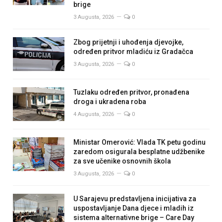
brige
3 Augusta, 2026
0
Zbog prijetnji i uhođenja djevojke,
određen pritvor mladiću iz Gradačca
3 Augusta, 2026
0
Tuzlaku određen pritvor, pronađena
droga i ukradena roba
4 Augusta, 2026
0
Ministar Omerović: Vlada TK petu godinu
zaredom osigurala besplatne udžbenike
za sve učenike osnovnih škola
3 Augusta, 2026
0
U Sarajevu predstavljena inicijativa za
uspostavljanje Dana djece i mladih iz
sistema alternativne brige – Care Day