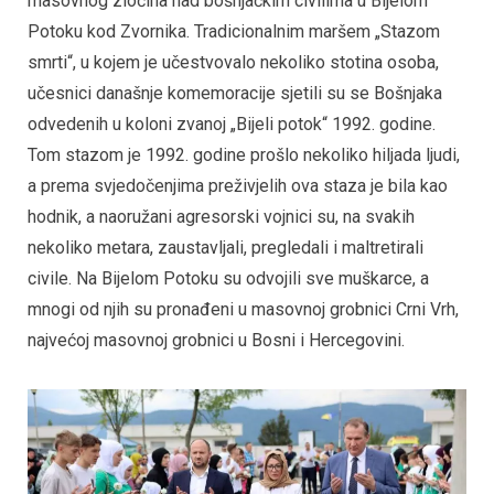
masovnog zločina nad bošnjačkim civilima u Bijelom
Potoku kod Zvornika. Tradicionalnim maršem „Stazom
smrti“, u kojem je učestvovalo nekoliko stotina osoba,
učesnici današnje komemoracije sjetili su se Bošnjaka
odvedenih u koloni zvanoj „Bijeli potok“ 1992. godine.
Tom stazom je 1992. godine prošlo nekoliko hiljada ljudi,
a prema svjedočenjima preživjelih ova staza je bila kao
hodnik, a naoružani agresorski vojnici su, na svakih
nekoliko metara, zaustavljali, pregledali i maltretirali
civile. Na Bijelom Potoku su odvojili sve muškarce, a
mnogi od njih su pronađeni u masovnoj grobnici Crni Vrh,
najvećoj masovnoj grobnici u Bosni i Hercegovini.