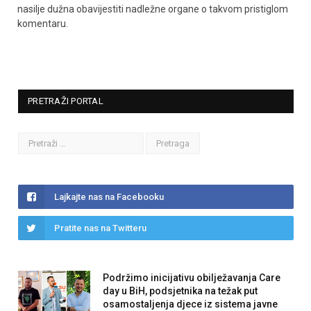
nasilje dužna obavijestiti nadležne organe o takvom pristiglom
komentaru.
PRETRAŽI PORTAL
Lajkajte nas na Facebooku
Pratite nas na Twitteru
Podržimo inicijativu obilježavanja Care
day u BiH, podsjetnika na težak put
osamostaljenja djece iz sistema javne