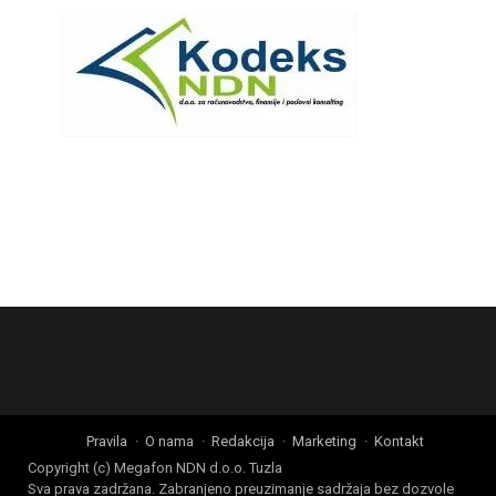
Pravila
O nama
Redakcija
Marketing
Kontakt
Copyright (c) Megafon NDN d.o.o. Tuzla
Sva prava zadržana. Zabranjeno preuzimanje sadržaja bez dozvole