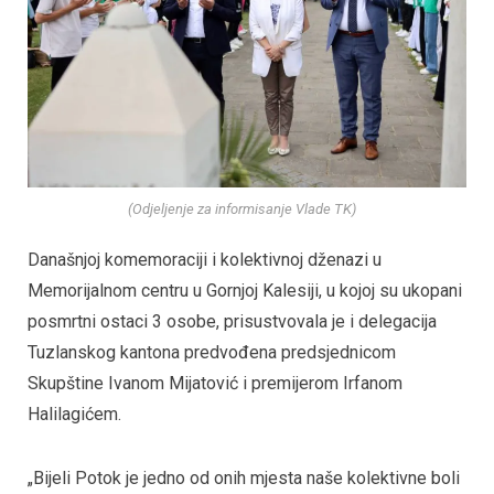
(Odjeljenje za informisanje Vlade TK)
Današnjoj komemoraciji i kolektivnoj dženazi u
Memorijalnom centru u Gornjoj Kalesiji, u kojoj su ukopani
posmrtni ostaci 3 osobe, prisustvovala je i delegacija
Tuzlanskog kantona predvođena predsjednicom
Skupštine Ivanom Mijatović i premijerom Irfanom
Halilagićem.
„Bijeli Potok je jedno od onih mjesta naše kolektivne boli