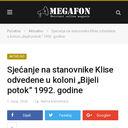
»
»
Početna
Aktuelno
Sjećanje na stanovnike Klise odvedene
u koloni „Bijeli potok“ 1992. godine
AKTUELNO
Sjećanje na stanovnike Klise
odvedene u koloni „Bijeli
potok“ 1992. godine
1 Juna, 2026
Nema komentara
Dijeli
Tweetaj
Google+
+