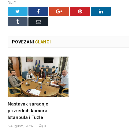
DIJELI.
Twitter
Facebook
Google+
Pinterest
LinkedIn
Tumblr
Email
POVEZANI
ČLANCI
Nastavak saradnje
privrednih komora
Istanbula i Tuzle
6 Augusta, 2026
0