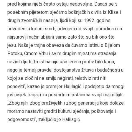
pred kojima riječi često ostaju nedovoljne. Danas se s
posebnim pijetetom sjećamo bošnjačkih civila iz Klise i
drugih zvorničkih naselja, ljudi koji su 1992. godine
odvedeni u koloni smrti, odvojeni od svojih porodica i na
najsuroviji način ubijeni samo zato što su bili ono što
jesu. Naša je trajna obaveza da čuvamo istinu o Bijelom
Potoku, Crnom Vrhu i svim drugim mjestima stradanja
nevinih ljudi. Ta istina nije usmjerena protiv bilo koga,
nego je temelj pravde, dostojanstva žrtava i budućnosti u
kojoj se zločini ne smiju negirati, relativizirati niti
ponoviti“, kazao je premijer Halilagić i podsjetio da mnogi
još uvijek tragaju za posmrtnim ostacima svojih najmilijih.
„Zbog njih, zbog preživjelih i zbog generacija koje dolaze,
moramo nastaviti graditi kulturu sjećanja, poštovanja i
odgovornosti“, zaključio je Halilagić.