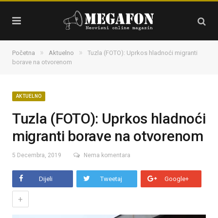
»
»
Početna
Aktuelno
Tuzla (FOTO): Uprkos hladnoći migranti
borave na otvorenom
AKTUELNO
Tuzla (FOTO): Uprkos hladnoći
migranti borave na otvorenom
5 Decembra, 2019
Nema komentara
Dijeli
Tweetaj
Google+
+