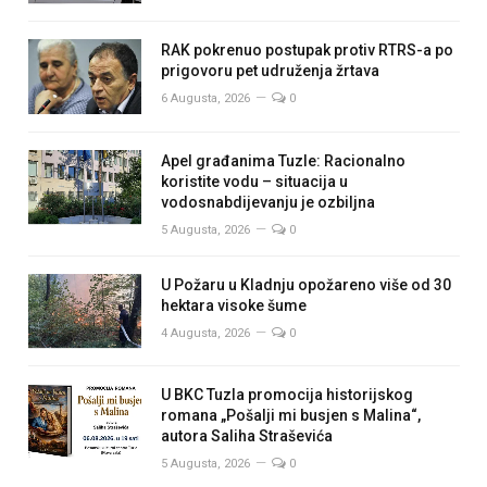
RAK pokrenuo postupak protiv RTRS-a po
prigovoru pet udruženja žrtava
6 Augusta, 2026
0
Apel građanima Tuzle: Racionalno
koristite vodu – situacija u
vodosnabdijevanju je ozbiljna
5 Augusta, 2026
0
U Požaru u Kladnju opožareno više od 30
hektara visoke šume
4 Augusta, 2026
0
U BKC Tuzla promocija historijskog
romana „Pošalji mi busjen s Malina“,
autora Saliha Straševića
5 Augusta, 2026
0