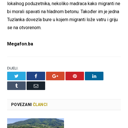
lokalnog poduzetnika, nekoliko madraca kako migranti ne
bi morali spavati na hladnom betonu. Također im je jedna
Tuzlanka dovezla bure u kojem migranti lože vatru i griju
se na otvorenom.
Megafon.ba
DIJELI.
Twitter
Facebook
Google+
Pinterest
LinkedIn
Tumblr
Email
POVEZANI
ČLANCI