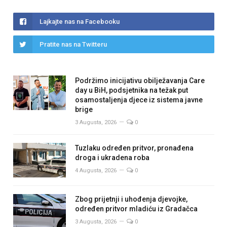
Lajkajte nas na Facebooku
Pratite nas na Twitteru
Podržimo inicijativu obilježavanja Care
day u BiH, podsjetnika na težak put
osamostaljenja djece iz sistema javne
brige
3 Augusta, 2026
0
Tuzlaku određen pritvor, pronađena
droga i ukradena roba
4 Augusta, 2026
0
Zbog prijetnji i uhođenja djevojke,
određen pritvor mladiću iz Gradačca
3 Augusta, 2026
0