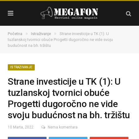
»
»
Početna
Istraživanje
Strane investicije u TK (1): U
tuzlanskoj tvornici obuće Progetti dugoročno ne vide svoju
budućnost na bh. tržištu
ISTRAŽIVANJE
Strane investicije u TK (1): U
tuzlanskoj tvornici obuće
Progetti dugoročno ne vide
svoju budućnost na bh. tržištu
10 Marta, 2022
Nema komentara