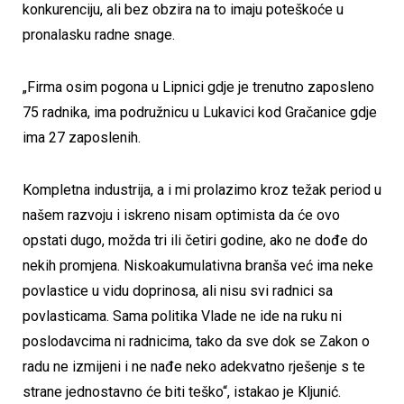
konkurenciju, ali bez obzira na to imaju poteškoće u
pronalasku radne snage.
„Firma osim pogona u Lipnici gdje je trenutno zaposleno
75 radnika, ima podružnicu u Lukavici kod Gračanice gdje
ima 27 zaposlenih.
Kompletna industrija, a i mi prolazimo kroz težak period u
našem razvoju i iskreno nisam optimista da će ovo
opstati dugo, možda tri ili četiri godine, ako ne dođe do
nekih promjena. Niskoakumulativna branša već ima neke
povlastice u vidu doprinosa, ali nisu svi radnici sa
povlasticama. Sama politika Vlade ne ide na ruku ni
poslodavcima ni radnicima, tako da sve dok se Zakon o
radu ne izmijeni i ne nađe neko adekvatno rješenje s te
strane jednostavno će biti teško“, istakao je Kljunić.