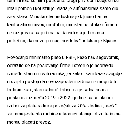
termini kad su nam potrebne. Drugi privredni subjekti su
imali pomoć i koristili je, vlada je sufinansirala samo dio
sredstava. Ministarstvo industrije je ključno bar na
kantonalnom nivou, međutim, ministar ne obilazi firme i
ne razgovara sa ljudima pa da vidi šta je firmama
potrebno, da može pronaći sredstva“, istakao je Kljunić.
Povećanje minimalne plate u FBiH, kaže naš sagovornik,
odrazilo se na poslovanje firme i stvorilo je nepravdu
između starih i novih radnika, jer kako i sam kaže svugdje
u svijetu postoji da novozaposleni radnici ne mogu biti
tretirani kao „stari radnici“. Ističe da je radna snaga
poskupila, između 2019. i 2022. godine su se ukupni
izdaci za plate radnika povećali za 20%. Jedina „sreća“
za firmu jeste što radnice u tvornici stanuju blizu te im ne
moraju plaćati prevoz.