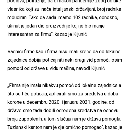
poslova, potražnje, da bi nakon pandemije zbog odluke
vlasnika koji su inače intalijanski državljani, broj radnika
reduciran. Tako da sada imamo 102 radnika, odnosno,
ukinut je jedan dio proizvodnje koji je bio manje
interesantan za firmu“, kazao je Kljunić.
Radnici firme kao i firma nisu imali sreće da od lokalne
zajednice dobiju poticaj niti neki drugi vid pomoći, osim
pomoći od države u vidu mašina, navodi Kljunić.
„Firma nije imala nikakvu pomoć od lokalne zajednice a
što se tiče poticaja, aplicirali smo za sredstva u doba
korone u decembru 2020. i januaru 2021. godine, od
države smo tada dobili određena sredstva na osnovu
broja zaposlenih, u tom slučaju nam je država pomogla.
Tuzlanski kanton nam je djelomično pomogao“, kazao je