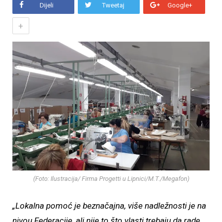
Dijeli
Tweetaj
Google+
+
(Foto: Ilustracija/ Firma Progetti u Lipnici/M.T./Megafon)
„Lokalna pomoć je beznačajna, više nadležnosti je na
nivou Federacije, ali nije to što vlasti trebaju da rade,