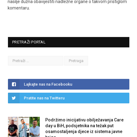
nasilje dužna obavijestiti nadležne organe o takvom pristiglom
komentaru.
PRETRAŽI PORTAL
Lajkajte nas na Facebooku
Pratite nas na Twitteru
Podržimo inicijativu obilježavanja Care
day u BiH, podsjetnika na težak put
osamostaljenja djece iz sistema javne