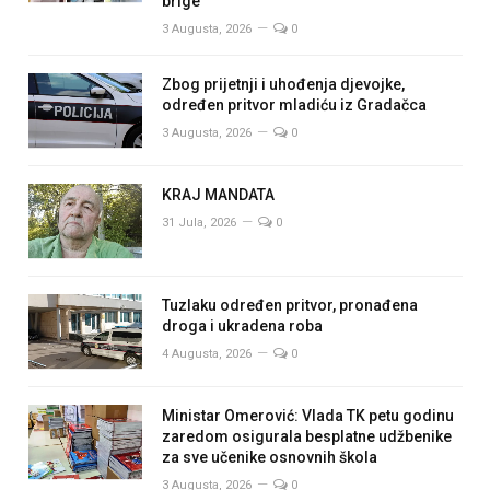
brige
3 Augusta, 2026
0
Zbog prijetnji i uhođenja djevojke,
određen pritvor mladiću iz Gradačca
3 Augusta, 2026
0
KRAJ MANDATA
31 Jula, 2026
0
Tuzlaku određen pritvor, pronađena
droga i ukradena roba
4 Augusta, 2026
0
Ministar Omerović: Vlada TK petu godinu
zaredom osigurala besplatne udžbenike
za sve učenike osnovnih škola
3 Augusta, 2026
0