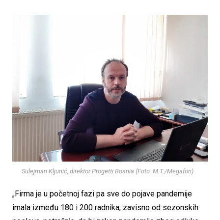
Sulejman Kljunić, direktor Progetti Bosnia (Foto: M.T./Megafon)
„Firma je u početnoj fazi pa sve do pojave pandemije
imala između 180 i 200 radnika, zavisno od sezonskih