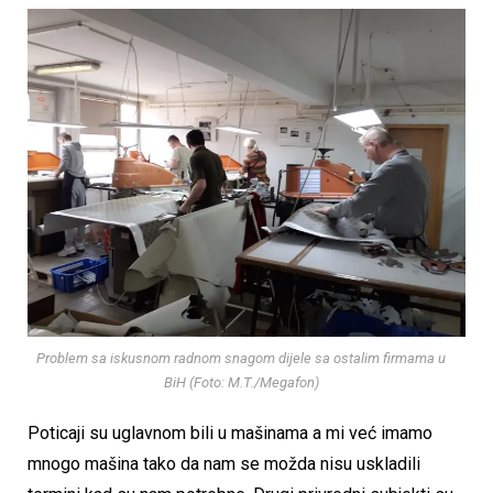
Problem sa iskusnom radnom snagom dijele sa ostalim firmama u
BiH (Foto: M.T./Megafon)
Poticaji su uglavnom bili u mašinama a mi već imamo
mnogo mašina tako da nam se možda nisu uskladili