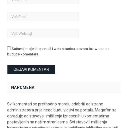
Sačuvaj moje ime, email i web stranicu u ovom browseru za
buduće komentare.
NAPOMENA:
Svi komentari se prethodno moraju odobriti od strane
administratora prije nego budu vidljivi na portalu. Megafon se
ograđuje od stavova i mišljenja iznesenih u komentarima
postavljenih na našim stranicama. Svi stavovi i mišljenja
komentatora odražavaju stavove i mišljenja isključivo onih koji