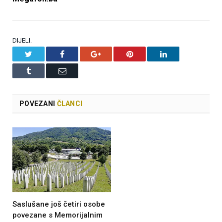
DIJELI.
Twitter
Facebook
Google+
Pinterest
LinkedIn
Tumblr
Email
POVEZANI
ČLANCI
Saslušane još četiri osobe
povezane s Memorijalnim