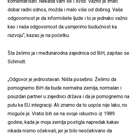
komentarisati. Nekada vam se i svidi. Važno je imati
dobar radni odnos, možda i malo više od dobrog. Vaša
odgovornost je da informišete ljude i to je jednako važno
kao i naša odgovornost da usmjerimo budućnost ka
razvoju“, kazao je na početku.
Šta želimo ja i međunarodna zajednica od BiH, zapitao se
Schmidt.
„Odgovor je jednostavan. Ništa posebno. Želimo da
pomognemo BiH da bude normalna zemlja, normalan i
pouzdan partner u zajednici država i da je pomognemo na
putu ka EU integraciji. Ali znamo da to uopće nije lako, no
moguće je. Vratio bih se na svoje iskustvo iz 1989.
godine, kada je moja zemlja postigla napredak kakav
nikada nismo očekivali, jer je bilo neočekivano da