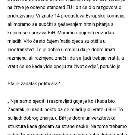
na žrtve je odavno standard EU i bit će dio razgovora o
pridruživanju. Vi znate 14 preduslova Evropske komisije,
ali moramo se suočiti s rješavanjem hitnih pitanja s
kojima se suočava BiH. Moramo spriječiti egzodus
mladih. Vrlo često čujem ‘naša djeca su otišla u
inostranstvo’. To je dobro u smislu da je dobro imati
razmjenu, ali razmjena znači i da se ljudi trebaju vratiti, a
vratit će se kada vide opciju za život ovdje“, poručio je.
Šta je zadatak političara?
„ Nije samo sjediti i raspravljati gdje je ko i kada bio.
Zadatak je uraditi nešto da se mladi ljudi vrate u BiH. To
su ljudi dobrog znanja, u BiH je dobra univerzitetska
struktura kada gledam sa strane nauke. Na tome trebamo
raditi. To se ne može narediti, na tome treba dobro raditi i