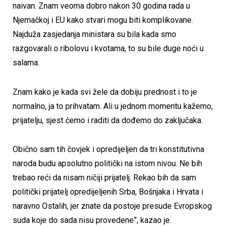
naivan. Znam veoma dobro nakon 30 godina rada u
Njemačkoj i EU kako stvari mogu biti komplikovane.
Najduža zasjedanja ministara su bila kada smo
razgovarali o ribolovu i kvotama, to su bile duge noći u
salama.
Znam kako je kada svi žele da dobiju prednost i to je
normalno, ja to prihvatam. Ali u jednom momentu kažemo,
prijatelju, sjest ćemo i raditi da dođemo do zaključaka.
Obično sam tih čovjek i opredijeljen da tri konstitutivna
naroda budu apsolutno politički na istom nivou. Ne bih
trebao reći da nisam ničiji prijatelj. Rekao bih da sam
politički prijatelj opredijeljenih Srba, Bošnjaka i Hrvata i
naravno Ostalih, jer znate da postoje presude Evropskog
suda koje do sada nisu provedene”, kazao je.