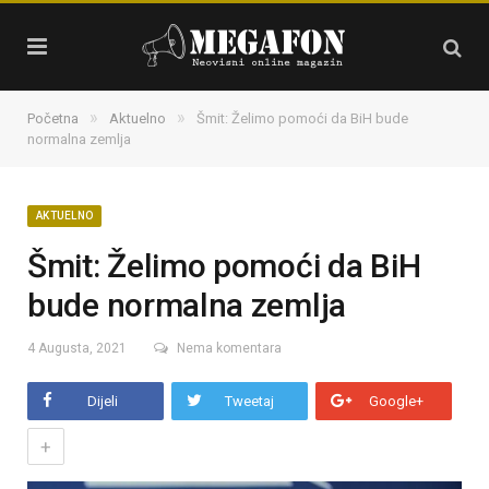
»
»
Početna
Aktuelno
Šmit: Želimo pomoći da BiH bude
normalna zemlja
AKTUELNO
Šmit: Želimo pomoći da BiH
bude normalna zemlja
4 Augusta, 2021
Nema komentara
Dijeli
Tweetaj
Google+
+