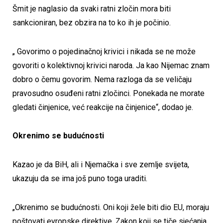
Šmit je naglasio da svaki ratni zločin mora biti
sankcioniran, bez obzira na to ko ih je počinio.
„ Govorimo o pojedinačnoj krivici i nikada se ne može
govoriti o kolektivnoj krivici naroda. Ja kao Nijemac znam
dobro o čemu govorim. Nema razloga da se veličaju
pravosudno osuđeni ratni zločinci. Ponekada ne morate
gledati činjenice, već reakcije na činjenice“, dodao je.
Okrenimo se budućnosti
Kazao je da BiH, ali i Njemačka i sve zemlje svijeta,
ukazuju da se ima još puno toga uraditi.
„Okrenimo se budućnosti. Oni koji žele biti dio EU, moraju
poštovati evropske direktive. Zakon koji se tiče sjećanja