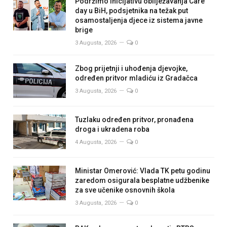
Podržimo inicijativu obilježavanja Care
day u BiH, podsjetnika na težak put
osamostaljenja djece iz sistema javne
brige
3 Augusta, 2026
0
Zbog prijetnji i uhođenja djevojke,
određen pritvor mladiću iz Gradačca
3 Augusta, 2026
0
Tuzlaku određen pritvor, pronađena
droga i ukradena roba
4 Augusta, 2026
0
Ministar Omerović: Vlada TK petu godinu
zaredom osigurala besplatne udžbenike
za sve učenike osnovnih škola
3 Augusta, 2026
0