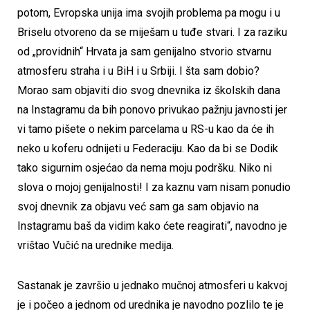
potom, Evropska unija ima svojih problema pa mogu i u
Briselu otvoreno da se miješam u tuđe stvari. I za raziku
od „providnih“ Hrvata ja sam genijalno stvorio stvarnu
atmosferu straha i u BiH i u Srbiji. I šta sam dobio?
Morao sam objaviti dio svog dnevnika iz školskih dana
na Instagramu da bih ponovo privukao pažnju javnosti jer
vi tamo pišete o nekim parcelama u RS-u kao da će ih
neko u koferu odnijeti u Federaciju. Kao da bi se Dodik
tako sigurnim osjećao da nema moju podršku. Niko ni
slova o mojoj genijalnosti! I za kaznu vam nisam ponudio
svoj dnevnik za objavu već sam ga sam objavio na
Instagramu baš da vidim kako ćete reagirati“, navodno je
vrištao Vučić na urednike medija.
Sastanak je završio u jednako mučnoj atmosferi u kakvoj
je i počeo a jednom od urednika je navodno pozlilo te je