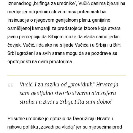
iznenadnog „brifinga za urednike“, Vučić danima bjesni na
medije jer niti jednim slovom nisu potencirali bar
insinuacije o njegovom genijalnom planu, genijalno
osmišljenoj kampanji za predstojeće izbore koja stvara
javnu percepciju da Srbijom može da vlada samo jedan
čovjek, Vučić, i da ako ne slijede Vučića i u Srbiji i u BiH,
Srbi ugroženi sa svih strana mogu da se pozdrave sa
opstojnosti na ovim prostorima.
Vučić: I za raziku od „providnih“ Hrvata ja
sam genijalno stvorio stvarnu atmosferu
straha i u BiH i u Srbiji. I šta sam dobio?
Prisutne urednike je optužio da favoriziraju Hrvate i
njihovu politiku „zavadi pa vladaj“ jer su mjesecima pred