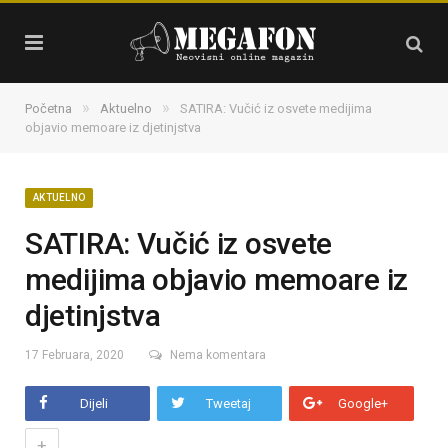
»
»
Početna
Aktuelno
SATIRA: Vučić iz osvete medijima
objavio memoare iz djetinjstva
AKTUELNO
SATIRA: Vučić iz osvete
medijima objavio memoare iz
djetinjstva
17 Februara, 2020
Nema komentara
Dijeli
Tweetaj
Google+
+