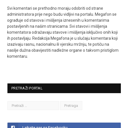
Svi komentari se prethodno moraju odobriti od strane
administratora prije nego budu vidljivi na portalu. Megafon se
ograđuje od stavova i mišljenja iznesenih u komentarima
postavljenih na našim stranicama. Svi stavovi i mišljenja
komentatora odražavaju stavove i mišljenja isključivo onih koji
ih postavljaju. Redakcija Megafona je u slučaju komentara koji
izazivaju rasnu, nacionalnu ili vjersku mržnju, te potiču na
nasilje dužna obavijestiti nadležne organe o takvom pristiglom
komentaru.
PRETRAŽI PORTAL
Lajkajte nas na Facebooku