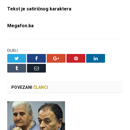
Tekst je satiričnog karaktera
Megafon.ba
DIJELI.
Twitter
Facebook
Google+
Pinterest
LinkedIn
Tumblr
Email
POVEZANI
ČLANCI