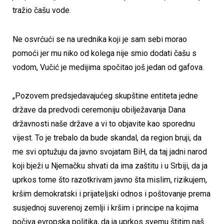
tražio čašu vode.
Ne osvrćući se na urednika koji je sam sebi morao
pomoći jer mu niko od kolega nije smio dodati čašu s
vodom, Vučić je medijima spočitao još jedan od gafova.
„Pozovem predsjedavajućeg skupštine entiteta jedne
države da predvodi ceremoniju obilježavanja Dana
državnosti naše države a vi to objavite kao sporednu
vijest. To je trebalo da bude skandal, da region bruji, da
me svi optužuju da javno svojatam BiH, da taj jadni narod
koji bježi u Njemačku shvati da ima zaštitu i u Srbiji, da ja
uprkos tome što razotkrivam javno šta mislim, rizikujem,
kršim demokratski i prijateljski odnos i poštovanje prema
susjednoj suverenoj zemlji i kršim i principe na kojima
počiva evropska politika, da ja uprkos svemu štitim naš