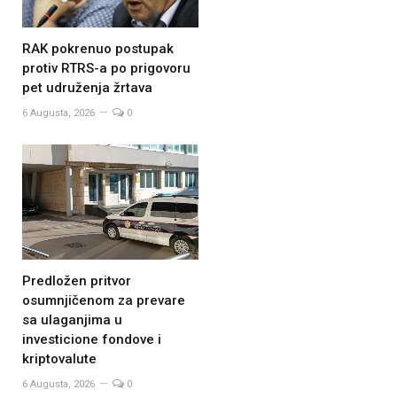
RAK pokrenuo postupak
protiv RTRS-a po prigovoru
pet udruženja žrtava
6 Augusta, 2026
0
Predložen pritvor
osumnjičenom za prevare
sa ulaganjima u
investicione fondove i
kriptovalute
6 Augusta, 2026
0