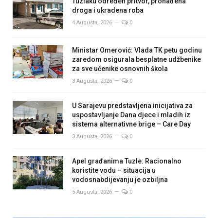
Tuzlaku određen pritvor, pronađena
droga i ukradena roba
4 Augusta, 2026
0
Ministar Omerović: Vlada TK petu godinu
zaredom osigurala besplatne udžbenike
za sve učenike osnovnih škola
3 Augusta, 2026
0
U Sarajevu predstavljena inicijativa za
uspostavljanje Dana djece i mladih iz
sistema alternativne brige – Care Day
3 Augusta, 2026
0
Apel građanima Tuzle: Racionalno
koristite vodu – situacija u
vodosnabdijevanju je ozbiljna
5 Augusta, 2026
0