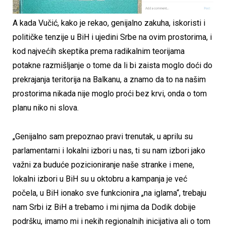
A kada Vučić, kako je rekao, genijalno zakuha, iskoristi i
političke tenzije u BiH i ujedini Srbe na ovim prostorima, i
kod najvećih skeptika prema radikalnim teorijama
potakne razmišljanje o tome da li bi zaista moglo doći do
prekrajanja teritorija na Balkanu, a znamo da to na našim
prostorima nikada nije moglo proći bez krvi, onda o tom
planu niko ni slova.
„Genijalno sam prepoznao pravi trenutak, u aprilu su
parlamentarni i lokalni izbori u nas, ti su nam izbori jako
važni za buduće pozicioniranje naše stranke i mene,
lokalni izbori u BiH su u oktobru a kampanja je već
počela, u BiH ionako sve funkcionira „na iglama“, trebaju
nam Srbi iz BiH a trebamo i mi njima da Dodik dobije
podršku, imamo mi i nekih regionalnih inicijativa ali o tom