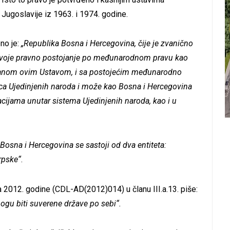
Jugoslavije iz 1963. i 1974. godine.
no je:
„Republika Bosna i Hercegovina, čije je zvanično
 svoje pravno postojanje po međunarodnom pravu kao
iranom ovim Ustavom, i sa postojećim međunarodno
ica Ujedinjenih naroda i može kao Bosna i Hercegovina
izacijama unutar sistema Ujedinjenih naroda, kao i u
„Bosna i Hercegovina se sastoji od dva entiteta:
rpske“
.
 2012. godine (CDL-AD(2012)014) u članu III.a.13. piše:
mogu biti suverene države po sebi“.