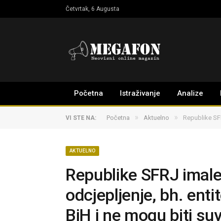
Četvrtak, 6 Augusta
Početna
Istraživanje
Analize
»
»
Početna
Aktuelno
Republike SFR
VI STE NA:
AKTUELNO
Republike SFRJ imale
odcjepljenje, bh. enti
BiH i ne mogu biti su