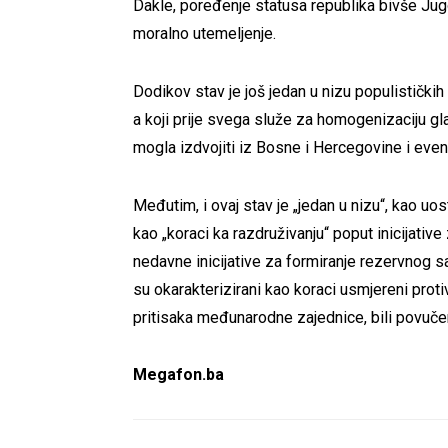
Dakle, poređenje statusa republika bivše Jugos
moralno utemeljenje.
Dodikov stav je još jedan u nizu populističk
a koji prije svega služe za homogenizaciju g
mogla izdvojiti iz Bosne i Hercegovine i eventu
Međutim, i ovaj stav je „jedan u nizu“, kao uos
kao „koraci ka razdruživanju“ poput inicijativ
nedavne inicijative za formiranje rezervnog sa
su okarakterizirani kao koraci usmjereni proti
pritisaka međunarodne zajednice, bili povučen
Megafon.ba