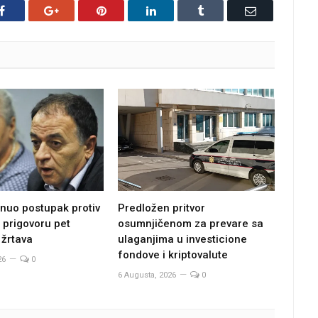
Facebook
Google+
Pinterest
LinkedIn
Tumblr
Email
Predložen pritvor
nuo postupak protiv
osumnjičenom za prevare sa
 prigovoru pet
ulaganjima u investicione
 žrtava
fondove i kriptovalute
26
0
6 Augusta, 2026
0