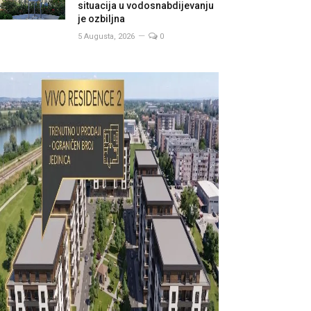
situacija u vodosnabdijevanju
je ozbiljna
5 Augusta, 2026
0