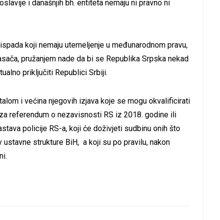
lavije i današnjih bh. entiteta nemaju ni pravno ni
ih ispada koji nemaju utemeljenje u međunarodnom pravu,
lasača, pružanjem nade da bi se Republika Srpska nekad
alno priključiti Republici Srbiji.
talom i većina njegovih izjava koje se mogu okvalificirati
e za referendum o nezavisnosti RS iz 2018. godine ili
stava policije RS-a, koji će doživjeti sudbinu onih što
v ustavne strukture BiH, a koji su po pravilu, nakon
i.