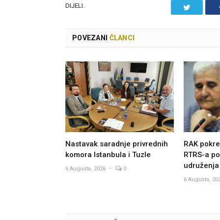
DIJELI.
Twitter
POVEZANI
ČLANCI
Nastavak saradnje privrednih
RAK pokre
komora Istanbula i Tuzle
RTRS-a po
udruženja
6 Augusta, 2026
0
6 Augusta, 20