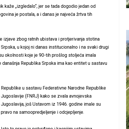
ik kaže „izgledalo“, jer se tada dogodio jedan od
govina je postala, a i danas je najveća žrtva tih
zjave zbog ratnih ubistava i protjerivanja stotina
 Srpska, u kojoj ni danas institucionalno i na svaki drugi
u okolnosti koje je 90-tih prošlog stoljeća imala
e današnja Republika Srpska ima kao entitet u sastavu
Republike u sastavu Federativne Narodne Republike
Jugoslavije (FNRJ) kako se zvala avnojevska
Jugoslavija, još Ustavom iz 1946. godine imale su
pravo na samoopredjeljenje i odcjepljenje.
Isto to pravo je potvrđeno i kasnijim ustavima