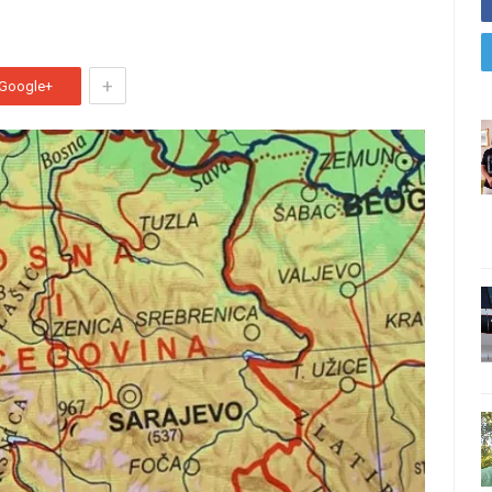
+
Google+