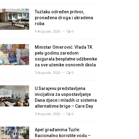
Tuzlaku određen pritvor,
pronađena droga i ukradena
roba
4 Augusta, 2026
0
Ministar Omerović: Vlada TK
petu godinu zaredom
osigurala besplatne udžbenike
za sve učenike osnovnih škola
3 Augusta, 2026
0
U Sarajevu predstavljena
inicijativa za uspostavljanje
Dana djece i mladih iz sistema
alternativne brige – Care Day
3 Augusta, 2026
0
Apel građanima Tuzle:
Racionalno koristite vodu –