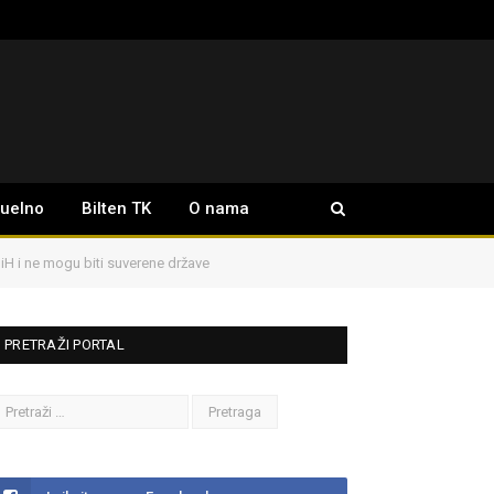
tuelno
Bilten TK
O nama
BiH i ne mogu biti suverene države
PRETRAŽI PORTAL