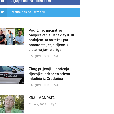
Lajkajte nas na Facebooku
Pratite nas na Twitteru
Podržimo inicijativu
obilježavanja Care day u BiH,
podsjetnika na težak put
osamostaljenja djece iz
sistema javne brige
3 Augusta, 2026
0
Zbog prijetnji i uhođenja
djevojke, određen pritvor
mladiću iz Gradačca
3 Augusta, 2026
0
KRAJ MANDATA
31 Jula, 2026
0