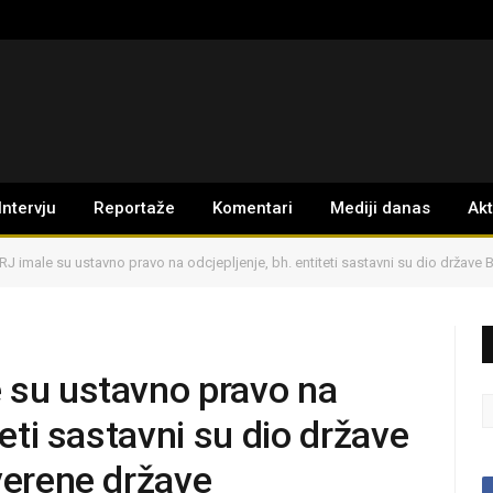
Intervju
Reportaže
Komentari
Mediji danas
Ak
J imale su ustavno pravo na odcjepljenje, bh. entiteti sastavni su dio države 
 su ustavno pravo na
teti sastavni su dio države
verene države