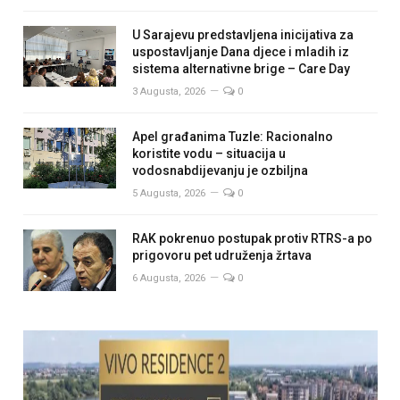
U Sarajevu predstavljena inicijativa za
uspostavljanje Dana djece i mladih iz
sistema alternativne brige – Care Day
3 Augusta, 2026
0
Apel građanima Tuzle: Racionalno
koristite vodu – situacija u
vodosnabdijevanju je ozbiljna
5 Augusta, 2026
0
RAK pokrenuo postupak protiv RTRS-a po
prigovoru pet udruženja žrtava
6 Augusta, 2026
0