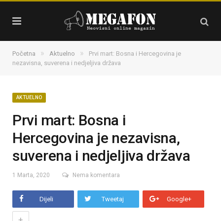
»
»
Početna
Aktuelno
Prvi mart: Bosna i Hercegovina je
nezavisna, suverena i nedjeljiva država
AKTUELNO
Prvi mart: Bosna i
Hercegovina je nezavisna,
suverena i nedjeljiva država
1 Marta, 2020
Nema komentara
Dijeli
Tweetaj
Google+
+