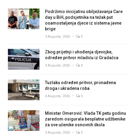
Podržimo inicijativu obilježavanja Care
day u BiH, podsjetnika na težak put
osamostaljenja djece iz sistema javne
brige
3 Augusta, 2026
0
Zbog prijetnji i uhođenja djevojke,
određen pritvor mladiću iz Gradačca
3 Augusta, 2026
0
Tuzlaku određen pritvor, pronađena
droga i ukradena roba
4 Augusta, 2026
0
Ministar Omerović: Vlada TK petu godinu
zaredom osigurala besplatne udžbenike
za sve učenike osnovnih škola
3 Augusta, 2026
0