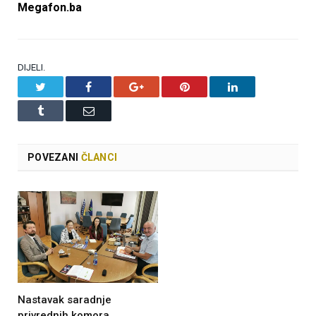
Megafon.ba
DIJELI.
Twitter
Facebook
Google+
Pinterest
LinkedIn
Tumblr
Email
POVEZANI
ČLANCI
Nastavak saradnje
privrednih komora