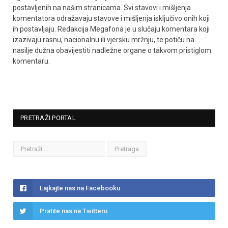
postavljenih na našim stranicama. Svi stavovi i mišljenja
komentatora odražavaju stavove i mišljenja isključivo onih koji
ih postavljaju. Redakcija Megafona je u slučaju komentara koji
izazivaju rasnu, nacionalnu ili vjersku mržnju, te potiču na
nasilje dužna obavijestiti nadležne organe o takvom pristiglom
komentaru.
PRETRAŽI PORTAL
Lajkajte nas na Facebooku
Pratite nas na Twitteru