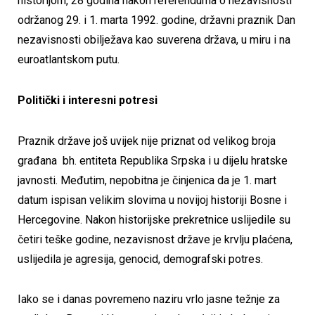
historijom, 28 godina nakon referenduma o nezavisnosti
održanog 29. i 1. marta 1992. godine, državni praznik Dan
nezavisnosti obilježava kao suverena država, u miru i na
euroatlantskom putu.
Politički i interesni potresi
Praznik države još uvijek nije priznat od velikog broja
građana bh. entiteta Republika Srpska i u dijelu hratske
javnosti. Međutim, nepobitna je činjenica da je 1. mart
datum ispisan velikim slovima u novijoj historiji Bosne i
Hercegovine. Nakon historijske prekretnice uslijedile su
četiri teške godine, nezavisnost države je krvlju plaćena,
uslijedila je agresija, genocid, demografski potres.
Iako se i danas povremeno naziru vrlo jasne težnje za