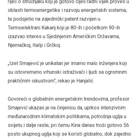
riječ o stručnjaku koji je gotovo cijeli radni vijek proveo u
oblasti termoenergetike i razvoju energetskih sistema,
te podsjetio na zajednički patent razvijen u
Termoelektrani Kakanj koji je 80-ih i početkom 90-ih
izazvao interes u Sjedinjenim Američkim Državama,
Njemačkoj, Italiji i Grčkoj.
„Izet Smajević je unikatan jer imamo malo inženjera koji
su istovremeno vrhunski istraživači i ljudi sa ogromnim
praktičnim iskustvom“, rekao je Hanjalić.
Govoreći o globalnim energetskim trendovima, profesor
Smajević ukazao je na činjenicu da, uprkos intenzivnim
međunarodnim klimatskim politikama, potrošnja uglja u
svijetu i dalje raste, pri čemu Kina danas troši gotovo 56
posto ukupnog uglja koji se koristi globalno, dok zajedno