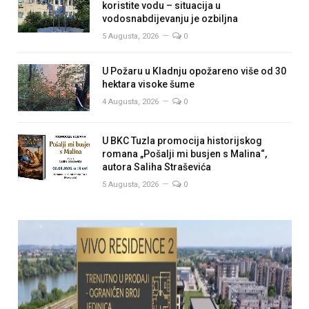
koristite vodu – situacija u
vodosnabdijevanju je ozbiljna
5 Augusta, 2026
0
U Požaru u Kladnju opožareno više od 30
hektara visoke šume
4 Augusta, 2026
0
U BKC Tuzla promocija historijskog
romana „Pošalji mi busjen s Malina“,
autora Saliha Straševića
5 Augusta, 2026
0