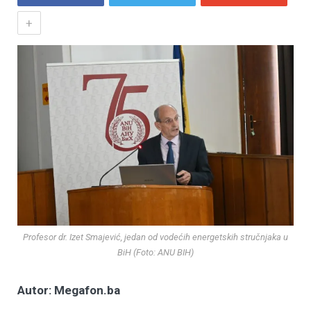
+
Profesor dr. Izet Smajević, jedan od vodećih energetskih stručnjaka u
BiH (Foto: ANU BIH)
Autor: Megafon.ba