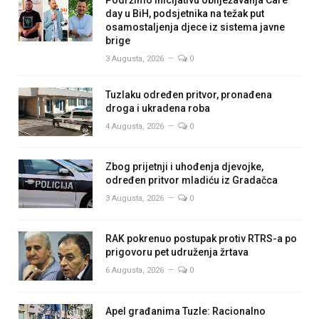
Podržimo inicijativu obilježavanja Care
day u BiH, podsjetnika na težak put
osamostaljenja djece iz sistema javne
brige
3 Augusta, 2026
0
Tuzlaku određen pritvor, pronađena
droga i ukradena roba
4 Augusta, 2026
0
Zbog prijetnji i uhođenja djevojke,
određen pritvor mladiću iz Gradačca
3 Augusta, 2026
0
RAK pokrenuo postupak protiv RTRS-a po
prigovoru pet udruženja žrtava
6 Augusta, 2026
0
Apel građanima Tuzle: Racionalno