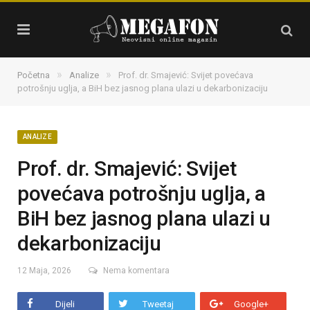
»
»
Početna
Analize
Prof. dr. Smajević: Svijet povećava
potrošnju uglja, a BiH bez jasnog plana ulazi u dekarbonizaciju
ANALIZE
Prof. dr. Smajević: Svijet
povećava potrošnju uglja, a
BiH bez jasnog plana ulazi u
dekarbonizaciju
12 Maja, 2026
Nema komentara
Dijeli
Tweetaj
Google+