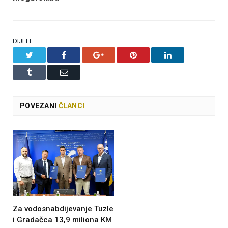
DIJELI.
Twitter
Facebook
Google+
Pinterest
LinkedIn
Tumblr
Email
POVEZANI
ČLANCI
Za vodosnabdijevanje Tuzle
i Gradačca 13,9 miliona KM