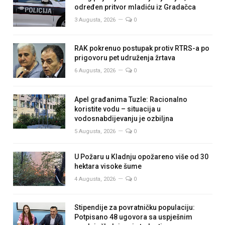
određen pritvor mladiću iz Gradačca
3 Augusta, 2026
0
RAK pokrenuo postupak protiv RTRS-a po
prigovoru pet udruženja žrtava
6 Augusta, 2026
0
Apel građanima Tuzle: Racionalno
koristite vodu – situacija u
vodosnabdijevanju je ozbiljna
5 Augusta, 2026
0
U Požaru u Kladnju opožareno više od 30
hektara visoke šume
4 Augusta, 2026
0
Stipendije za povratničku populaciju:
Potpisano 48 ugovora sa uspješnim