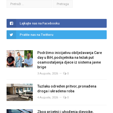
Lajkajte nas na Facebooku
Pratite nas na Twitteru
Podržimo inicijativu obilježavanja Care
day u BiH, podsjetnika na težak put
osamostaljenja djece iz sistema javne
brige
3 Augusta, 2026
0
Tuzlaku određen pritvor, pronađena
droga i ukradena roba
4 Augusta, 2026
0
Zbog prijetnji i uhođenja djevojke,