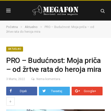
»
»
Početna
Aktuelno
PRO – Budućnost: Moja priča – od
žrtve rata do heroja mira
AKTUELNO
PRO – Budućnost: Moja priča
– od žrtve rata do heroja mira
3 Marta, 2022
Nema komentara
Dijeli
Tweetaj
Google+
+