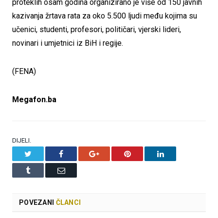
proteklih osam godina organizirano je više od 150 javnih
kazivanja žrtava rata za oko 5.500 ljudi među kojima su
učenici, studenti, profesori, političari, vjerski lideri,
novinari i umjetnici iz BiH i regije.
(FENA)
Megafon.ba
DIJELI.
Twitter
Facebook
Google+
Pinterest
LinkedIn
Tumblr
Email
POVEZANI
ČLANCI