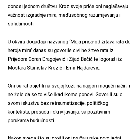
donosi jednom društvu. Kroz svoje priče oni naglašavaju
važnost izgradnje mira, međusobnog razumijevanja i
solidarnosti.
U okviru događaja nazvanog ‘Moja priča-od žrtava rata do
heroja mira’ danas su govorile civilne žrtve rata iz
Prijedora Goran Dragojević i Zijad Bačić te logoraši iz
Mostara Stanislav Krezić i Emir Hajdarević.
Oni su rat osjetili na svojoj koži, na najgori mogući način, i
ne žele da se to više ikad ikome ponovi. Govorili su o
svom iskustvu bez retraumatizacije, političkog
konteksta, presuda i okrivljavanja, sa pozitivnim
porukama budućnosti.
Nakon svega što su prošli oni pružaju ruke prvo jedni