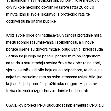
stradalnicima svih etničkih pripadnosti. To je metoda u
okviru koje nekoliko govornika (žrtve rata) 20 do 30
minuta iznosi svoje iskustvo iz proteklog rata, te
odgovaraju na pitanja publike.
Kroz svoje priče oni naglašavaju važnost izgradnje mira,
međusobnog razumijevanja i solidarnosti, a njihove
poruke lišene su govora mržnje, osuđivanja i predrasuda.
Jedina im je želja da pošalju poruke mira sa naglaskom
na to da u ratu stradaju nevine žrtve bez obzira na spol,
vjersku, etničku ili bilo koju drugu pripadnost, te da je i u
najtežim trenucima rata na svim stranama uvijek bilo ljudi
koji su željeli pomoći i pružiti ruku drugom – njima se
treba okrenuti u izgradnji zajedničke budućnosti.
USAID-ov projekt PRO-Budućnost implementira CRS, a u