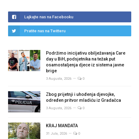
Lajkajte nas na Facebooku
Pratite nas na Twitteru
Podržimo inicijativu obilježavanja Care
day u BiH, podsjetnika na težak put
osamostaljenja djece iz sistema javne
brige
3 Augusta, 2026
0
Zbog prijetnji i uhođenja djevojke,
određen pritvor mladiću iz Gradačca
3 Augusta, 2026
0
KRAJ MANDATA
31 Jula, 2026
0