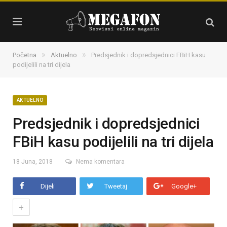
»
»
Početna
Aktuelno
Predsjednik i dopredsjednici FBiH kasu
podijelili na tri dijela
AKTUELNO
Predsjednik i dopredsjednici
FBiH kasu podijelili na tri dijela
18 Juna, 2018
Nema komentara
Dijeli
Tweetaj
Google+
+