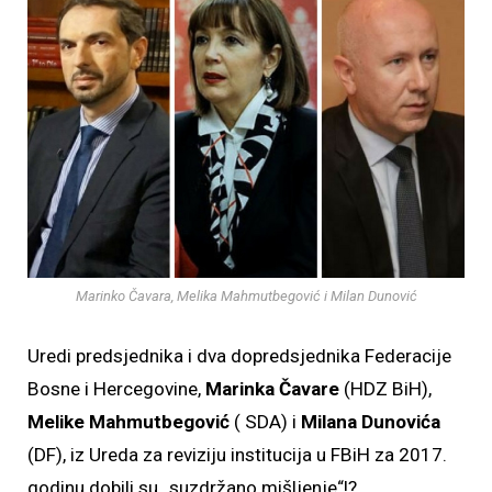
Marinko Čavara, Melika Mahmutbegović i Milan Dunović
Uredi predsjednika i dva dopredsjednika Federacije
Bosne i Hercegovine,
Marinka Čavare
(HDZ BiH),
Melike Mahmutbegović
( SDA) i
Milana Dunovića
(DF), iz Ureda za reviziju institucija u FBiH za 2017.
godinu dobili su „suzdržano mišljenje“!?