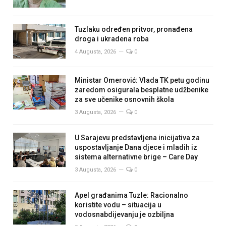
Tuzlaku određen pritvor, pronađena
droga i ukradena roba
4 Augusta, 2026
0
Ministar Omerović: Vlada TK petu godinu
zaredom osigurala besplatne udžbenike
za sve učenike osnovnih škola
3 Augusta, 2026
0
U Sarajevu predstavljena inicijativa za
uspostavljanje Dana djece i mladih iz
sistema alternativne brige – Care Day
3 Augusta, 2026
0
Apel građanima Tuzle: Racionalno
koristite vodu – situacija u
vodosnabdijevanju je ozbiljna