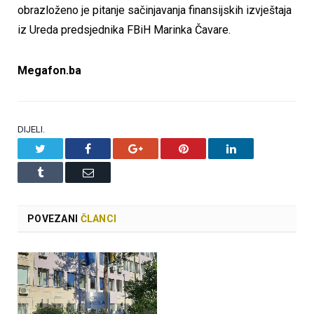
obrazloženo je pitanje sačinjavanja finansijskih izvještaja
iz Ureda predsjednika FBiH Marinka Čavare.
Megafon.ba
DIJELI.
Twitter
Facebook
Google+
Pinterest
LinkedIn
Tumblr
Email
POVEZANI
ČLANCI