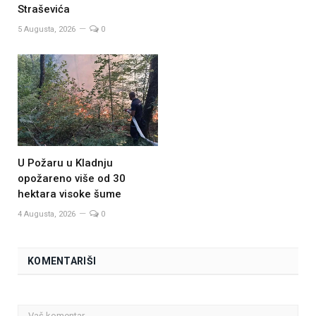
Straševića
5 Augusta, 2026
0
U Požaru u Kladnju
opožareno više od 30
hektara visoke šume
4 Augusta, 2026
0
KOMENTARIŠI