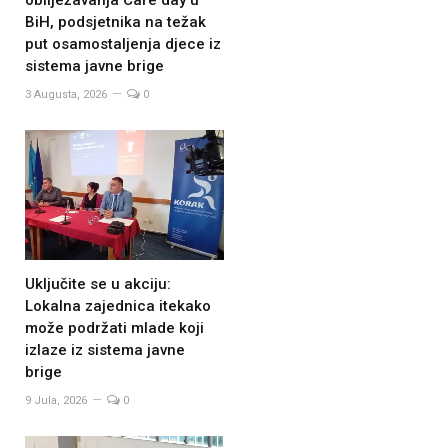
BiH, podsjetnika na težak
put osamostaljenja djece iz
sistema javne brige
3 Augusta, 2026
0
Uključite se u akciju:
Lokalna zajednica itekako
može podržati mlade koji
izlaze iz sistema javne
brige
9 Jula, 2026
0