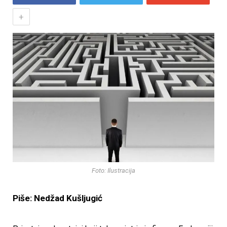
+
Foto: Ilustracija
Piše: Nedžad Kušljugić