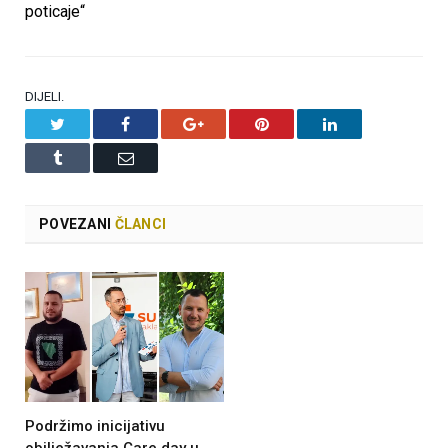
poticaje“
DIJELI.
Twitter
Facebook
Google+
Pinterest
LinkedIn
Tumblr
Email
POVEZANI
ČLANCI
Podržimo inicijativu
obilježavanja Care day u