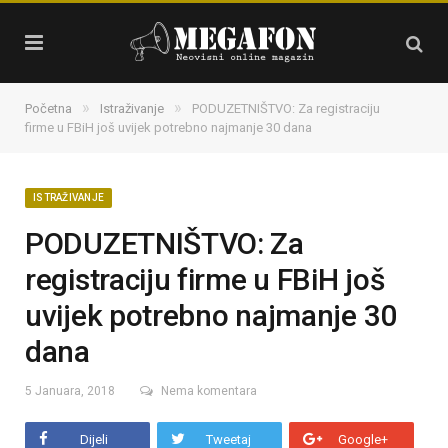
»
»
Početna
Istraživanje
PODUZETNIŠTVO: Za registraciju
firme u FBiH još uvijek potrebno najmanje 30 dana
ISTRAŽIVANJE
PODUZETNIŠTVO: Za
registraciju firme u FBiH još
uvijek potrebno najmanje 30
dana
5 Januara, 2018
Nema komentara
Dijeli
Tweetaj
Google+