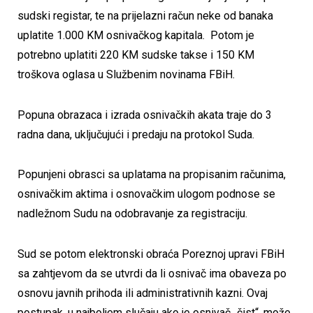
sudski registar, te na prijelazni račun neke od banaka
uplatite 1.000 KM osnivačkog kapitala. Potom je
potrebno uplatiti 220 KM sudske takse i 150 KM
troškova oglasa u Službenim novinama FBiH.
Popuna obrazaca i izrada osnivačkih akata traje do 3
radna dana, uključujući i predaju na protokol Suda.
Popunjeni obrasci sa uplatama na propisanim računima,
osnivačkim aktima i osnovačkim ulogom podnose se
nadležnom Sudu na odobravanje za registraciju.
Sud se potom elektronski obraća Poreznoj upravi FBiH
sa zahtjevom da se utvrdi da li osnivač ima obaveza po
osnovu javnih prihoda ili administrativnih kazni. Ovaj
postupak, u najboljem slučaju ako je osnivač „čist“, može