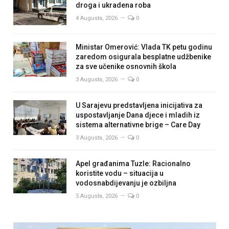
droga i ukradena roba
4 Augusta, 2026
0
Ministar Omerović: Vlada TK petu godinu
zaredom osigurala besplatne udžbenike
za sve učenike osnovnih škola
3 Augusta, 2026
0
U Sarajevu predstavljena inicijativa za
uspostavljanje Dana djece i mladih iz
sistema alternativne brige – Care Day
3 Augusta, 2026
0
Apel građanima Tuzle: Racionalno
koristite vodu – situacija u
vodosnabdijevanju je ozbiljna
5 Augusta, 2026
0